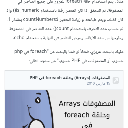
مثلاً ، يتم استخدام حلقة foreach للمرور على جميع العناصر في
المصفوفة، ثم التحقق إذا كان العنصر رقمًا باستخدام is_numeric() وإذا
كان كذلك، ويتم طباعته و زيادة المتغير $countNumbers بمقدار 1،
ثم حساب عدد الأحرف باستخدام count() لعدد العناصر في المصفوفة
وطرحها من عدد الأرقام، وعرض النتائج في النهاية باستخدام echo.
عليك بالبحث عزيزي، فمثلاً لو قمنا بالبحث عن "foreach في php
حسوب أو المصفوفات في PHP حسوب" عن سنجد التالي: