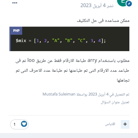
نشر
4 أبريل 2023
ممكن مساعده فى حل التكليف
مطلوب باستخدام arry طباعة الارقام فقط عن طريق loo ثم فى
طباعد عدد الارقام التى تم طباعتها ثم طباعة عدد الاحرف التى تم
تجاهلها
تم التعديل في
4 أبريل 2023
بواسطة Mustafa Suleiman
تعديل عنوان السؤال
اقتباس
1