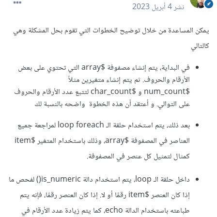
نشر
4 أبريل 2023
يمكن المساعدة من خلال توضيح الخطوات التي تقوم بحل المشكلة وهي
كالتالي
في البداية، يتم إنشاء مصفوفة $array التي تحتوي على بعض
الأرقام والحروف. ثم يتم إنشاء متغيرين مثلاً
$num_count و $char_count لتتبع عدد الأرقام والحروف
على التوالي. و أعتقد أن هذه الخطوة واضحه بالنسبة لك
بعد ذلك، يتم استخدام حلقة الـ loop foreach لمراجعة جميع
العناصر في المصفوفة $array، وذلك باستخدام المتغير $item
كمثال لتمثيل كل عنصر في المصفوفة.
داخل حلقة الـ loop، يتم استخدام دالة is_numeric() لفحص ما
إذا كان العنصر $item رقمًا أو لا. إذا كان العنصر رقمًا، فإنه يتم
طباعته باستخدام الدالة echo، كما يتم زيادة عدد الأرقام في