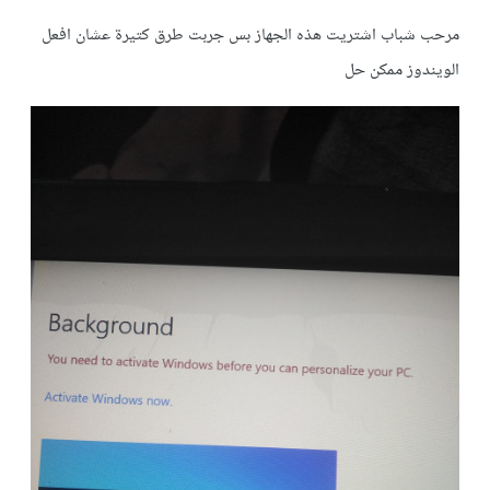
مرحب شباب اشتريت هذه الجهاز بس جربت طرق كتيرة عشان افعل
الويندوز ممكن حل