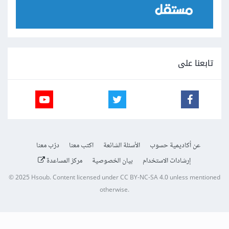
تابعنا على
عن أكاديمية حسوب
الأسئلة الشائعة
اكتب معنا
درّب معنا
إرشادات الاستخدام
بيان الخصوصية
مركز المساعدة
© 2025
Hsoub
.
Content licensed under
CC BY-NC-SA 4.0
unless mentioned
otherwise.