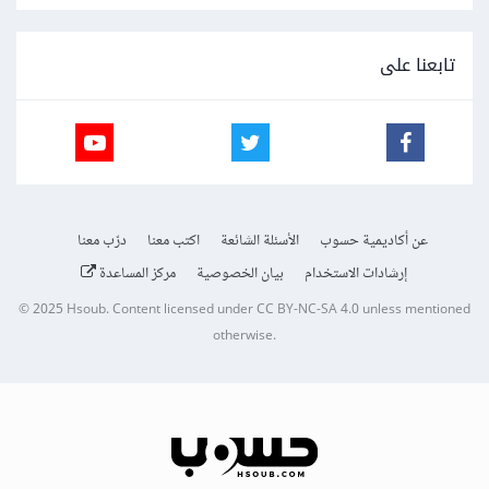
تابعنا على
عن أكاديمية حسوب
الأسئلة الشائعة
اكتب معنا
درّب معنا
إرشادات الاستخدام
بيان الخصوصية
مركز المساعدة
© 2025
Hsoub
.
Content licensed under
CC BY-NC-SA 4.0
unless mentioned
otherwise.