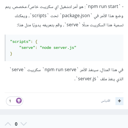
- `npm run start`: هو أمر لتشغيل اي سكريبت خاص/ مخصص، يتم
وضع هذا الأمر في `package.json` تحت `scripts`، ويمكنك
تسمية هذا السكريبت مثلًا `serve`، وقم بتعريفه يدويًا مثل هذا:
"scripts"
:
{
"serve"
:
"node server.js"
}
في هذا المثال، سينفذ الأمر `npm run serve` سكريبت `serve`
الذي ينفذ ملف `server.js`.
اقتباس
1
0