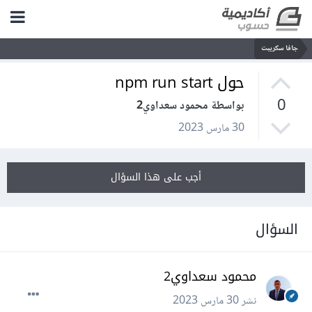
جافا سكريبت
حول npm run start
0
بواسطة محمود سعداوي2
30 مارس 2023
أجب على هذا السؤال
السؤال
محمود سعداوي2
نشر
30 مارس 2023