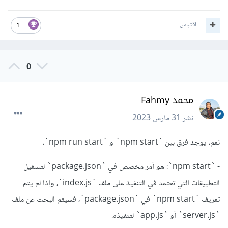
اقتباس
1
0
محمد Fahmy
نشر
31 مارس 2023
نعم، يوجد فرق بين `npm start` و `npm run start`.
- `npm start`: هو أمر مخصص في `package.json` لتشغيل
التطبيقات التي تعتمد في التنفيذ على ملف `index.js`، وإذا لم يتم
تعريف `npm start` في `package.json`، فسيتم البحث عن ملف
`server.js` أو `app.js` لتنفيذه.