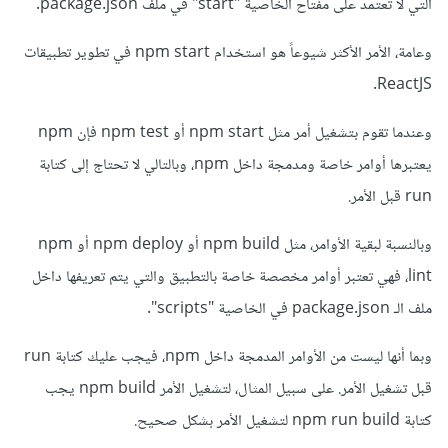
التي لا تعتمد على مفتاح الخاصية "start" في ملف package.json.
وعامة، الأمر الأكثر شيوعاً هو استخدام npm start في تطوير تطبيقات
ReactJS.
وعندما تقوم بتشغيل أمر مثل npm start أو npm test فإن npm
يعتبرها أوامر خاصة ومدمجة داخل npm، وبالتالي لا تحتاج إلى كتابة
run قبل الأمر.
وبالنسبة لبقية الأوامر، مثل npm build أو npm deploy أو npm
lint، فهي تعتبر أوامر مخصصة خاصة بالتطبيق والتي يتم تعريفها داخل
ملف الـ package.json في الخاصية "scripts".
وبما أنها ليست من الأوامر المدمجة داخل npm، فيجب عليك كتابة run
قبل تشغيل الأمر. على سبيل المثال، لتشغيل الأمر npm build يجب
كتابة npm run build لتشغيل الأمر بشكل صحيح.