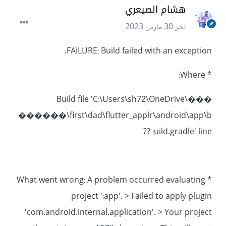
هشام الصيعري
نشر
30 مارس 2023
FAILURE: Build failed with an exception.
* Where:
Build file 'C:\Users\sh72\OneDrive\���
������\first\dad\flutter_applr\android\app\b
uild.gradle' line: ??
* What went wrong: A problem occurred evaluating
project ':app'. > Failed to apply plugin
'com.android.internal.application'. > Your project