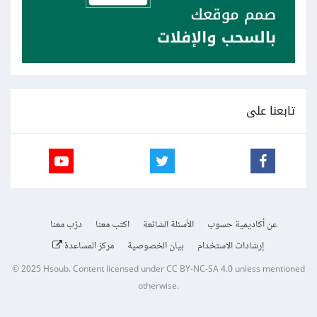
تابعنا على
عن أكاديمية حسوب
الأسئلة الشائعة
اكتب معنا
درّب معنا
إرشادات الاستخدام
بيان الخصوصية
مركز المساعدة
© 2025
Hsoub
.
Content licensed under
CC BY-NC-SA 4.0
unless mentioned
otherwise.