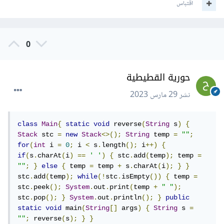
اقتباس
0
حورية القطيطية
نشر
29 مارس 2023
class
Main
{
static
void
 reverse
(
String
 s
)
{
Stack
 stc 
=
new
Stack
<>();
String
 temp 
=
""
;
for
(
int
 i 
=
0
;
 i 
<
 s
.
length
();
 i
++)
{
if
(
s
.
charAt
(
i
)
==
' '
)
{
 stc
.
add
(
temp
);
 temp 
=
""
;
}
else
{
 temp 
=
 temp 
+
 s
.
charAt
(
i
);
}
}
stc
.
add
(
temp
);
while
(!
stc
.
isEmpty
())
{
 temp 
=
stc
.
peek
();
System
.
out
.
print
(
temp 
+
" "
);
stc
.
pop
();
}
System
.
out
.
println
();
}
public
static
void
 main
(
String
[]
 args
)
{
String
 s 
=
""
;
 reverse
(
s
);
}
}