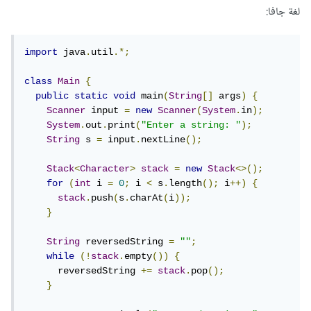
لغة جافا:
import
 java
.
util
.*;
class
Main
{
public
static
void
 main
(
String
[]
 args
)
{
Scanner
 input 
=
new
Scanner
(
System
.
in
);
System
.
out
.
print
(
"Enter a string: "
);
String
 s 
=
 input
.
nextLine
();
Stack
<
Character
>
stack
=
new
Stack
<>();
for
(
int
 i 
=
0
;
 i 
<
 s
.
length
();
 i
++)
{
stack
.
push
(
s
.
charAt
(
i
));
}
String
 reversedString 
=
""
;
while
(!
stack
.
empty
())
{
      reversedString 
+=
stack
.
pop
();
}