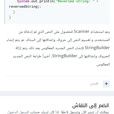
System
.
out
.
println
(
"Reversed string: "
+
reversedString
);
}
}
يتم استخدام Scanner للحصول على النص الذي تم إدخاله من
المستخدم، و تقسيم النص إلى حروف وإضافتها إلى الستاك. ثم يتم إنشاء
StringBuilder لإنشاء النص الجديد المعكوس بعد ذلك يتم إزالة
الحروف وإضافتها إلى StringBuilder. أخيراً طباعة النص الجديد
المعكوس.
اقتباس
انضم إلى النقاش
يمكنك أن تنشر الآن وتسجل لاحقًا. إذا كان لديك حساب،
فسجل الدخول