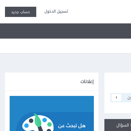
تسجيل الدخول
حساب جديد
إعلانات
ن
1
السؤال