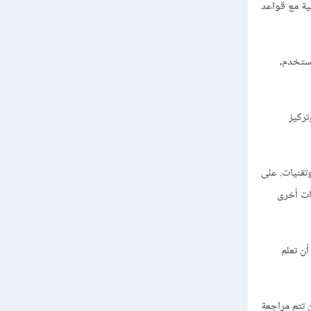
الأساسية مع قواعد
 المستخدم،
ركيز
تقنيات. على
من المفيد تعلم ASP.NET MVC وعدة إطارات أخرى
أن تعلم
 تتم مراجعة