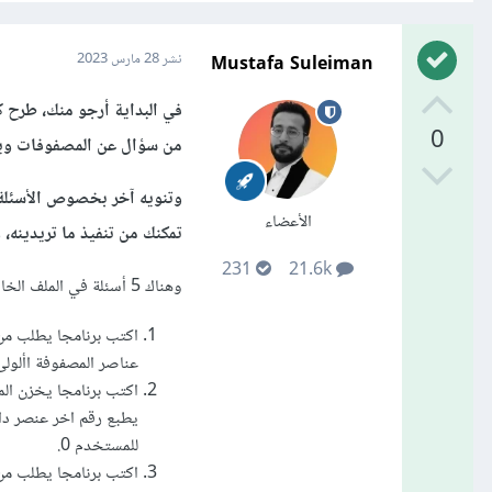
Mustafa Suleiman
نشر
28 مارس 2023
في البداية أرجو منك، طرح ك
0
من سؤال عن المصفوفات ويم
وتنويه آخر بخصوص الأسئلة 
الأعضاء
تمكنك من تنفيذ ما تريدينه،
231
21.6k
وهناك 5 أسئلة في الملف الخاص بك في المرفقات عن المصفوفات باستخدام
اكتب برنامجا يطلب م
عناصر المصفوفة األولى
يطبع رقم اخر عنصر داخ
للمستخدم 0.
اكتب برنامجا يطلب من