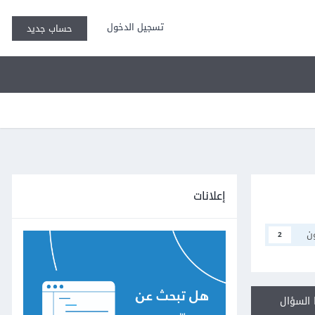
تسجيل الدخول
حساب جديد
إعلانات
ن
2
السؤال