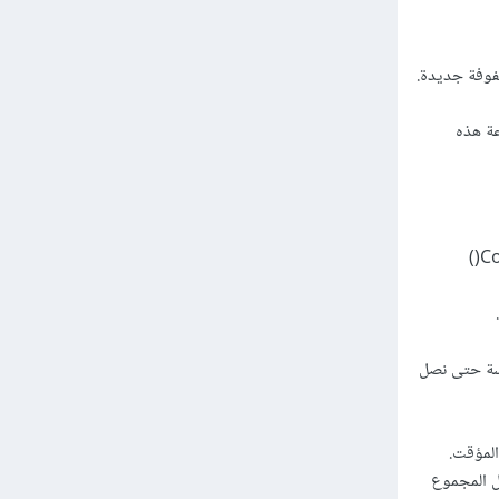
اعة هذه
استقبال المصفوفة الثنائية الأبعاد من المستخدم عن طريق استخدام دالة الإدخال Console.ReadLine()
دسة حتى نصل
المؤقت.
ل المجموع