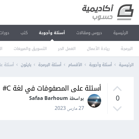
الرئيسية
دروس ومقالات
أسئلة وأجوبة
كتب
دورات
البرمجة
ريادة الأعمال
العمل الحر
التسويق والمبيعات
ال
الرئيسية
أسئلة وأجوبة
الأقسام
أسئلة البرمجة
بايثون
أسئلة عل
أسئلة على المصفوفات في لغة C#
0
بواسطة Safaa Barhoum
27 مارس 2023