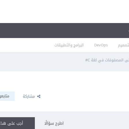
تصميم
DevOps
البرامج والتطبيقات
ى المصفوفات في لغة C#
متابعو
مشاركة
اطرح سؤالًا
أجب على هذا 