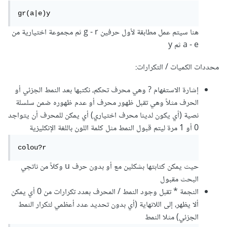
gr(a|e)y
هنا سيتم عمل مطابقة لأول حرفين g - r ثم مجموعة اختيارية من
a - e ثم y
محددات الكميات / التكرارات:
إشارة الاستفهام ? وهي محرف تحكم، نكتبها بعد النمط الجزئي أو
الحرف مثلاً وهي تقبل ظهور محرف أو عدم ظهوره ضمن سلسلة
نصية (أي يكون لدينا محرف اختياري) أي يمكن للمحرف أن يتواجد
0 أو 1 مرة ليتم قبول النمط مثل كلمة اللون باللغة الإنكليزية
colou?r
حيث يمكن كتابتها بشكلين مع أو بدون حرف u وكلاً من ناتجي
البحث مقبول
النجمة * تقبل وجود النمط / المحرف بعدد تكرارات من 0 أي يمكن
ألا يظهر، إلى اللانهاية (أي بدون تحديد عدد أعظمي لتكرار النمط
الجزئي) مثلا النمط