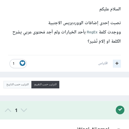
السلام عليكم
نصبت إحدى إضافات الووردبريس الاجنبية
ووجدت كلمة
بأحد الخيارات ولم أجد مُحتوى عربي يشرح
RegEx
الكلمة او إلامَ تُشير؟
اقتباس
1
الترتيب حسب التقييم
الترتيب حسب التاريخ
1