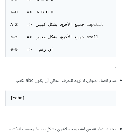
A-D    =>  A B C D

A-Z    =>  جميع الأحرف بشكل كبير capital

a-z    =>  جميع الأحرف بشكل صغير small 

.
عدم انتماء لمجال، لا نريد للحرف الحالي أن يكون abc نكتب
[^abc]
يختلف تطبيقه من لغة برمجة لأخرى بشكل بيسط وحسب المكتبة