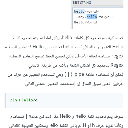
لاحظ كيف تم تحديد كل كلمات hello، ولكن لماذا لم يتم تحديد كلمة
Hello الأخيرة؟ لذلك لأن كلمة hello تختلف عن Hello فالتعابير النمطية
regex حساسة لحالة الأحرف، ولكن لحسن الحظ تسمح التعابير النمطية
Regex بتحديد كل أشكال الكلمة وبأكثر من طريقة، كالتالي:
يُمكن أن نستخدم علامة pipe ( | ) وهي تستخدم للتعبير عن حرف من
حرفين، فعلى سبيل المثال إن إستخدمنا التعبير النمطي التالي:
/[h|H]ello/
g
سوف يتم تحديد كلمة hello و Hello معًا، ذلك لأن علامة | تستخدم
وكأننا نقوم حرف h أو H ثم باقي الكلمة ello، وستكون النتيجة كالتالي: