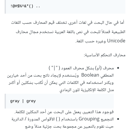
!@#$%^&*() ..
أما في حال البحث في لغات أخرى، تختلف قيم المحارف حسب اللغات
الطبيعية فمثلاً للبحث في نص باللغة العربية نستخدم مجال محارف
Unicode وغيره حسب اللغة.
محارف التحكم الأساسية:
محرف (أو) بشكل محرف العمود ( "|" )
المنطقي Boolean ويُستخدم لإيجاد ناتج بحث من أحد خيارين
ويكثر استخدامه في الكلمات التي يمكن أن تُكتب بشكلين أو أكثر
مثل الكلمة الإنكليزية للون الرمادي
gray | grey
فوجود هذا التعبير، يعمل على البحث عن أحد الشكلين للكلمة.
التجميع Grouping باستخدام ( ) الأقواس المدورة / الدائرية
حيث نقوم بالتعبير عن مجموعة بحث جزئية مثلاً وضع