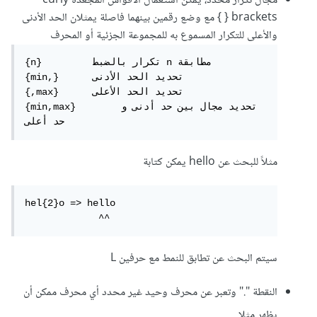
مجال تكرار محدد، يمكن استعمال الأقواس المجعدة curly
brackets { } مع وضع رقمين بينهما فاصلة يمثلان الحد الأدنى
والأعلى للتكرار المسموع به للمجموعة الجزئية أو المحرف
{n}  	    تكرار بالضبط n مطابقة

{min,} 	    تحديد الحد الأدنى

{,max} 	    تحديد الحد الأعلى

{min,max} 	تحديد مجال بين حد أدنى و 
حد أعلى
مثلاً للبحث عن hello يمكن كتابة
hel{2}o => hello

             ^^
سيتم البحث عن تطابق للنمط مع حرفين L
النقطة "." وتعبر عن محرف وحيد غير محدد أي محرف ممكن أن
يظهر مثلا