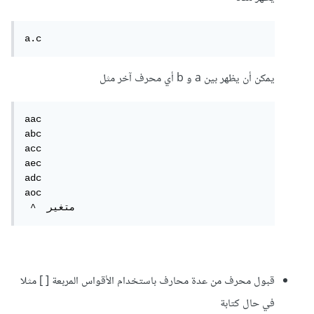
a.c
يمكن أن يظهر بين a و b أي محرف آخر مثل
aac

abc

acc

aec

adc

aoc

 ^  متغير
قبول محرف من عدة محارف باستخدام الأقواس المربعة [ ] مثلا
في حال كتابة