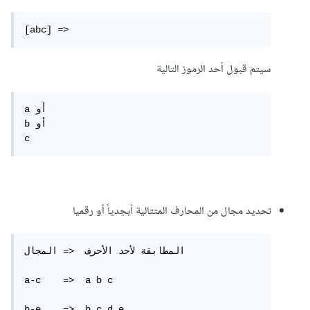
[abc] =>
سيتم قبول أحد الرموز التالية
a أو

b أو

c
تحديد مجال من المحارف المتتالية أبجدياً أو رقميا
المطابقة لأحد الأحرف  <= المجال

a-c    =>  a b c

b-e    =>  b c d e
