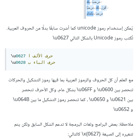
يُمكن إستخدام رموز unicode كما أشرت سابقًا بدلًا من الحروف العربية.
تُكتب رموز Unicode بالشكل التالي u0627\
حرف
الألف
ا
0627
\u
حرف
الباء
ب
0628
\u
مع العلم أن كل الحروف والرموز العربية بما فيها رموز التشكيل والحركات
تنحصر بين u0600\ و u06FF\ بشكل عام، وكل الأحرف تنحصر
بين u0621\ و u0650\ ، كما تنحصر رموز التشكيل ما بين u064B\
و u0652\
ملاحظة: بعض البرامج ولغات البرمجة لا تدعم الشكل السابق ولكن يتم
تتغيره إلى الصيغة x{0627}\ كالتالي: