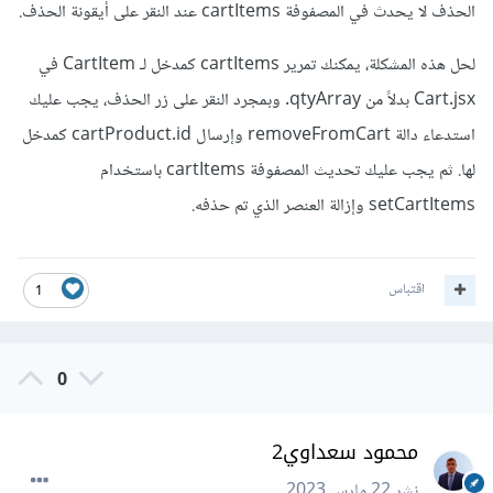
الحذف لا يحدث في المصفوفة cartItems عند النقر على أيقونة الحذف.
لحل هذه المشكلة، يمكنك تمرير cartItems كمدخل لـ CartItem في
Cart.jsx بدلاً من qtyArray. وبمجرد النقر على زر الحذف، يجب عليك
استدعاء دالة removeFromCart وإرسال cartProduct.id كمدخل
لها. ثم يجب عليك تحديث المصفوفة cartItems باستخدام
setCartItems وإزالة العنصر الذي تم حذفه.
اقتباس
1
0
محمود سعداوي2
نشر
22 مارس 2023