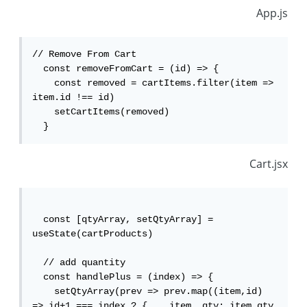
App.js
// Remove From Cart

  const removeFromCart = (id) => {

    const removed = cartItems.filter(item => 
item.id !== id)

    setCartItems(removed)

  }
Cart.jsx
  const [qtyArray, setQtyArray] = 
useState(cartProducts)

  // add quantity

  const handlePlus = (index) => {

    setQtyArray(prev => prev.map((item,id) 
=> id+1 === index ? { ...item, qty: item.qty 