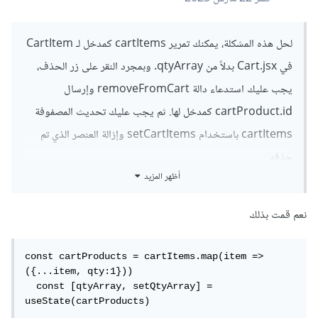
لحل هذه المشكلة، يمكنك تمرير cartItems كمدخل لـ CartItem
في Cart.jsx بدلاً من qtyArray. وبمجرد النقر على زر الحذف،
يجب عليك استدعاء دالة removeFromCart وإرسال
cartProduct.id كمدخل لها. ثم يجب عليك تحديث المصفوفة
cartItems باستخدام setCartItems وإزالة العنصر الذي تم
حذفه.
أظهر المزيد
نعم قمت بذلك
const cartProducts = cartItems.map(item => 
({...item, qty:1}))

  const [qtyArray, setQtyArray] = 
useState(cartProducts)