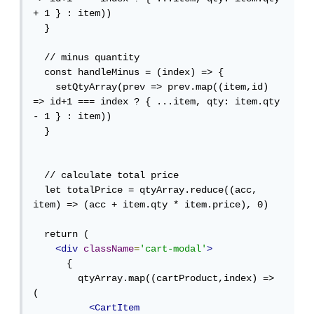
+ 1 } : item))

  }

  // minus quantity

  const handleMinus = (index) => {

    setQtyArray(prev => prev.map((item,id) 
=> id+1 === index ? { ...item, qty: item.qty 
- 1 } : item))

  }

  // calculate total price

  let totalPrice = qtyArray.reduce((acc, 
item) => (acc + item.qty * item.price), 0)

  return (

<div
className
=
'cart-modal'
>
      {

        qtyArray.map((cartProduct,index) => 
(

<CartItem