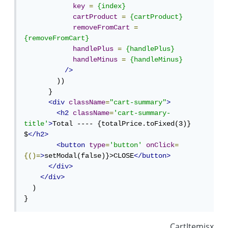
key
=
{index}
cartProduct
=
{cartProduct}
removeFromCart
=
{removeFromCart}
handlePlus
=
{handlePlus}
handleMinus
=
{handleMinus}
/>
        ))

      }

<div
className
=
"cart-summary"
>
<h2
className
=
'cart-summary-
title'
>
Total ---- {totalPrice.toFixed(3)} 
$
</h2>
<button
type
=
'button'
onClick
=
{()=
>
setModal(false)}>CLOSE
</button>
</div>
</div>
  )

}
CartItemjsx