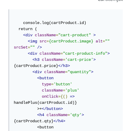
    console.log(cartProduct.id)

  return (

<div
className
=
"cart-product"
>
<img
src
=
{cartProduct.image}
alt
=
""
srcSet
=
""
/>
<div
className
=
"cart-product-info"
>
<h3
className
=
'cart-price'
>
{cartProduct.price}
</h3>
<div
className
=
"quantity"
>
<button
type
=
'button'
className
=
'plus'
onClick
={()
=>
handlePlus(cartProduct.id)}

          >+
</button>
<h4
className
=
'qty'
>
{cartProduct.qty}
</h4>
          <button 
