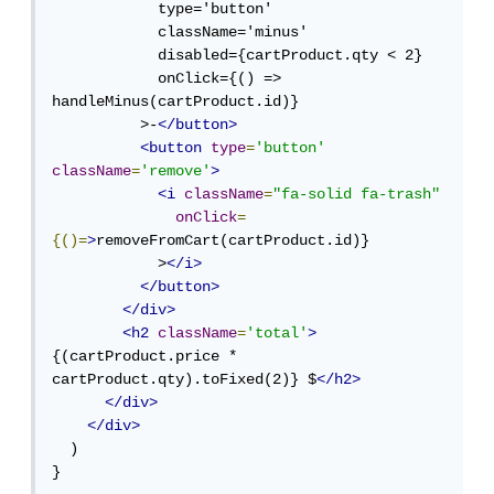
            type='button' 

            className='minus'

            disabled={cartProduct.qty < 2}

            onClick={() => 
handleMinus(cartProduct.id)}

          >-
</button>
<button
type
=
'button'
className
=
'remove'
>
<i
className
=
"fa-solid fa-trash"
onClick
=
{()=
>
removeFromCart(cartProduct.id)}

            >
</i>
</button>
</div>
<h2
className
=
'total'
>
{(cartProduct.price * 
cartProduct.qty).toFixed(2)} $
</h2>
</div>
</div>
  )

}