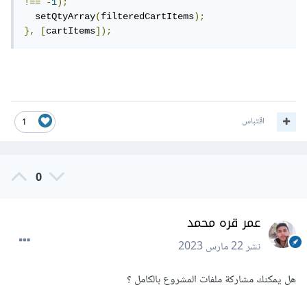
!==
-
1
);
  setQtyArray
(
filteredCartItems
);
},
[
cartItems
]);
اقتباس
1
0
عمر قره محمد
نشر
22 مارس 2023
هل يمكنك مشاركة ملفات المشروع بالكامل ؟