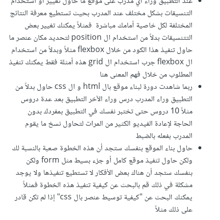
عند التطبيق وراء أي مدرب على موقع ما حاول تغيير أو استخدام
التنسيقات بشكل مختلف عند المدرب بحيث تستطيع معرفة النتائج
المختلفة لكل خاصية أمامك مباشرة فمثلاً يمكنك تغيير بعض
التتنسيقات بدلاً من استخدام ال position لتحديد مكان عنصر ما
حاول تنفيذ هذا الكود من خلال flexbox مثلاً وبدلاً من استخدام
ال flexbox جرب استخدام ال grid هذه أمثلة فقط يمكنك تنفيذ
المطلوب من خلال فهم المعنى هنا
ربما شاهدت دورة لبناء موقع بال html و ال css حاول بدلاً من
التطبيق وراء المدرب درس وراء الآخر التطبيق بعد عدة دروس
مثلاً 10 دروس حتى تختبر نفسك في التطبيق بمفردك بدون
الحاجة لإعادة الفيديو الكثير من المرات لتحاول نسخ ما يقوم
المدرب بفعله بالضبط
حاول بناء الموقع بنفسك ستجد أن هذه الخطوة صعبة بالنسبة لك
ولكن حاول تنفيذ موقع كامل أو جزء بسيط مثل form ولكن
بنفسك ستجد أن هناك بعض الأفكار لا تستطيع تنفيذها ولا يوجد
مشكلة في ذلك قم بالبحث عن كيفية تنفيذ هذه الخطوة فمثلاً
يمكنك البحث عن "كيفية توسيط عنصر بال css" إذا لم تكن قادر
على ذلك مثلاً