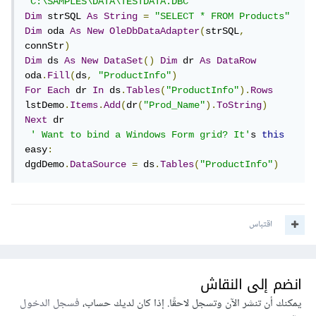
“C:\SAMPLES\DATA\TESTDATA.DBC"
Dim
 strSQL 
As
String
=
"SELECT * FROM Products"
Dim
 oda 
As
New
OleDbDataAdapter
(
strSQL
,
connStr
)
Dim
 ds 
As
New
DataSet
()
Dim
 dr 
As
DataRow
oda
.
Fill
(
ds
,
"ProductInfo"
)
For
Each
 dr 
In
 ds
.
Tables
(
"ProductInfo"
).
Rows
lstDemo
.
Items
.
Add
(
dr
(
"Prod_Name"
).
ToString
)
Next
 dr

' Want to bind a Windows Form grid? It'
s 
this
easy
:
dgdDemo
.
DataSource
=
 ds
.
Tables
(
"ProductInfo"
)
اقتباس
انضم إلى النقاش
يمكنك أن تنشر الآن وتسجل لاحقًا. إذا كان لديك حساب،
فسجل الدخول