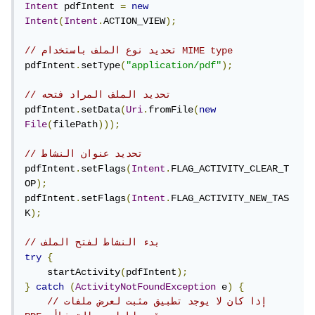
Intent
 pdfIntent 
=
new
Intent
(
Intent
.
ACTION_VIEW
);
// تحديد نوع الملف باستخدام MIME type
pdfIntent
.
setType
(
"application/pdf"
);
// تحديد الملف المراد فتحه
pdfIntent
.
setData
(
Uri
.
fromFile
(
new
File
(
filePath
)));
// تحديد عنوان النشاط
pdfIntent
.
setFlags
(
Intent
.
FLAG_ACTIVITY_CLEAR_T
OP
);
pdfIntent
.
setFlags
(
Intent
.
FLAG_ACTIVITY_NEW_TAS
K
);
// بدء النشاط لفتح الملف
try
{
    startActivity
(
pdfIntent
);
}
catch
(
ActivityNotFoundException
 e
)
{
// إذا كان لا يوجد تطبيق مثبت لعرض ملفات 