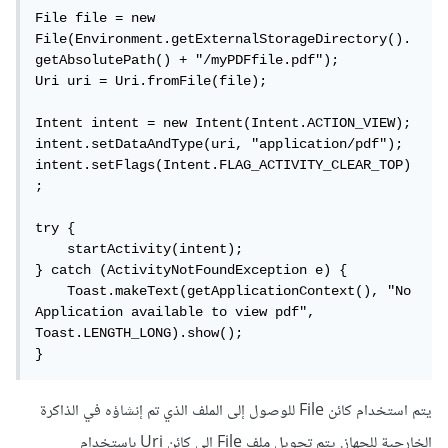
File file = new 
File(Environment.getExternalStorageDirectory().
getAbsolutePath() + "/myPDFfile.pdf");

Uri uri = Uri.fromFile(file);

Intent intent = new Intent(Intent.ACTION_VIEW);

intent.setDataAndType(uri, "application/pdf");

intent.setFlags(Intent.FLAG_ACTIVITY_CLEAR_TOP)
;

try {

    startActivity(intent);

} catch (ActivityNotFoundException e) {

    Toast.makeText(getApplicationContext(), "No 
Application available to view pdf", 
Toast.LENGTH_LONG).show();

}
يتم استخدام كائن File للوصول إلى الملف الذي تم إنشاؤه في الذاكرة
الخارجية للجهاز. يتم تحويل ملف File إلى كائن Uri باستخدام