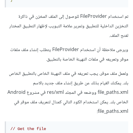
    startActivity
(
marketIntent
);
}
تم استخدام FileProvider للوصول إلى الملف المخزن في ذاكرة
في المثال أعلاه، يتم إنشاء Intent جديد يحتوي على رابط تنزيل
التخزين الداخلية للتطبيق وتمرير علامة التبويب لإظهار التطبيق المختار
تطبيق PDF من متجر التطبيقات (Adobe Acrobat Reader)،
لفتح الملف.
ثم يتم بدء النشاط لفتح هذا الرابط. يمكن تغيير رابط التنزيل وفقًا
ويرجى ملاحظة أن استخدام FileProvider يتطلب إنشاء ملف ملفات
لتطبيق PDF المستخدم على جهاز المستخدم.
موفر وتعريفه في ملفات التهيئة الخاصة بالتطبيق.
ولعمل ملف موفر، يجب تعريفه في ملف التهيئة الخاص بالتطبيق الخاص
بك. يمكنك القيام بذلك عن طريق إنشاء ملف جديد بالاسم
file_paths.xml ووضعه في المجلد res/xml في مشروع Android
الخاص بك. يمكن استخدام الكود التالي كمثال لتعريف ملف موفر في
file_paths.xml:
// Get the file