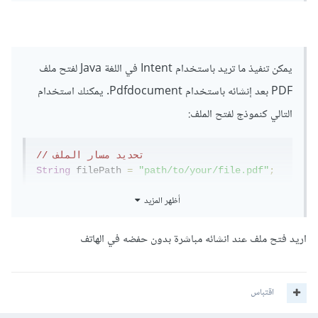
File file = new 
File(Environment.getExternalStorageDirector
y().getAbsolutePath() + "/myPDFfile.pdf");

Uri uri = Uri.fromFile(file);

يمكن تنفيذ ما تريد باستخدام Intent في اللغة Java لفتح ملف
PDF بعد إنشائه باستخدام Pdfdocument. يمكنك استخدام
Intent intent = new 
Intent(Intent.ACTION_VIEW);

التالي كنموذج لفتح الملف:
intent.setDataAndType(uri, 
"application/pdf");

intent.setFlags(Intent.FLAG_ACTIVITY_CLEAR_
// تحديد مسار الملف
TOP);

String
 filePath 
=
"path/to/your/file.pdf"
;
try {

أظهر المزيد
// إنشاء كائن Intent
    startActivity(intent);

Intent
 pdfIntent 
=
new
} catch (ActivityNotFoundException e) {

Intent
(
Intent
.
ACTION_VIEW
);
اريد فتح ملف عند انشائه مباشرة بدون حفضه في الهاتف
    Toast.makeText(getApplicationContext(), 
"No Application available to view pdf", 
// تحديد نوع الملف باستخدام MIME type
Toast.LENGTH_LONG).show();

pdfIntent
.
setType
(
"application/pdf"
);
}
اقتباس
// تحديد الملف المراد فتحه
يتم استخدام كائن File للوصول إلى الملف الذي تم إنشاؤه في