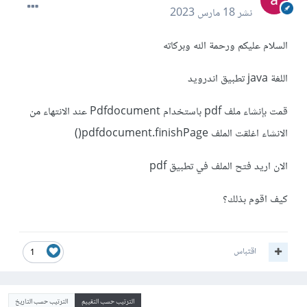
نشر
18 مارس 2023
السلام عليكم ورحمة الله وبركاته
اللغة java تطبيق اندرويد
قمت بإنشاء ملف pdf باستخدام Pdfdocument عند الانتهاء من
الانشاء اغلقت الملف pdfdocument.finishPage()
الان اريد فتح الملف في تطبيق pdf
كيف اقوم بذلك؟
اقتباس
1
الترتيب حسب التقييم
الترتيب حسب التاريخ