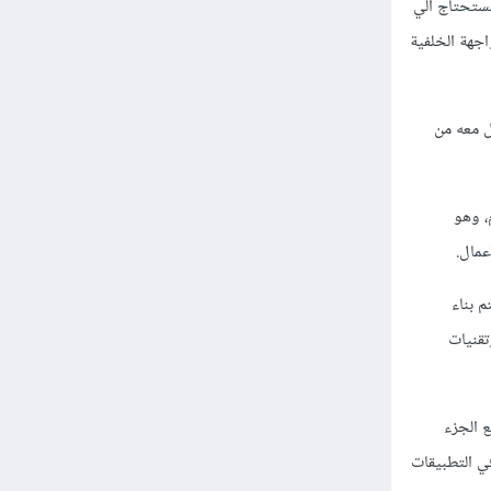
 فستحتاج الي
سارات الويب الذي تود العمل به اما الواجهه الأمامية Front-End أو الواجهة الخلفية
ما يتفاعل معه من
دم، وهو
عمال.
صميم مثل HTML وCSS وJavaScript، بينما يتم بناء
لبيانات وتقنيات
 الجزء
في التطبيقات