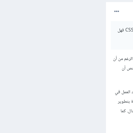
هل للبرمجه عمر معين ..؟ انا 37 عاما فهل انا متأخر مع العلم انا شاطر في الويندوز ؟ انا اتعلمت HTML و CSS فهل
لرغم من أن
شخص أن
د العمل في
ة بتطوير
مجال. كما