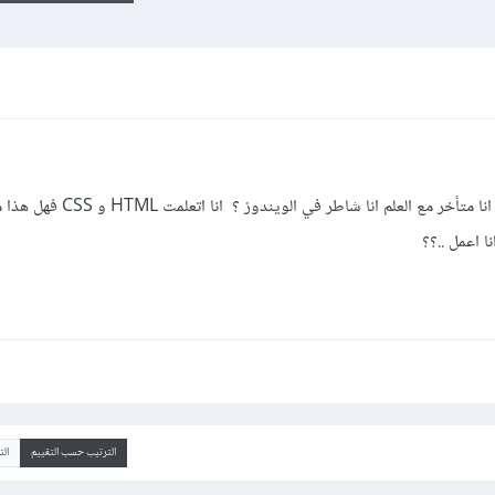
هل للبرمجه عمر معين ..؟ انا 37 عاما فهل انا متأخر مع العلم انا
 اعمل ..؟؟
الترتيب حسب التقييم
ال