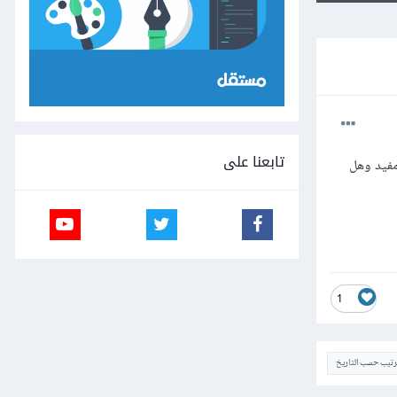
تابعنا على
 شاطر في الويندوز ؟ انا اتعلمت HTML و CSS فهل هذا مفيد وهل
1
ترتيب حسب التاريخ