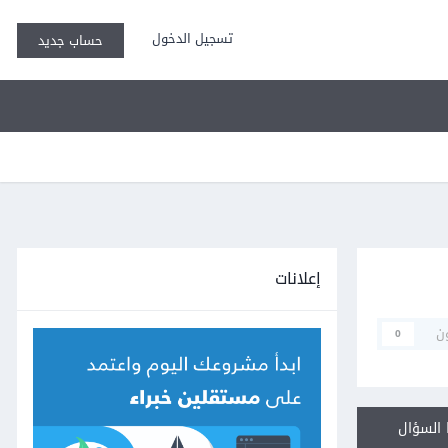
تسجيل الدخول
حساب جديد
إعلانات
ن
0
السؤال