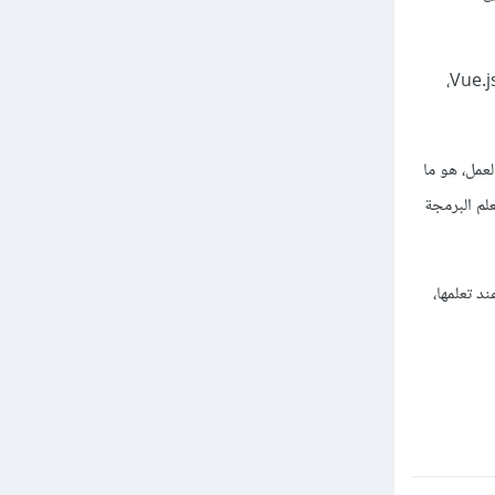
بجانب ما قمت بتعلمه ومجهود تستحق الثناء عليه، ستحتاج إلى تعلم جافاسكريبت ثم تعلم PHP و لارافيل و Vue.js،
وق العمل، هو ما
40 مثلاً فهل الأفضل 40 عامًا وقمت بتعلم البرمجة
 تعلمها،