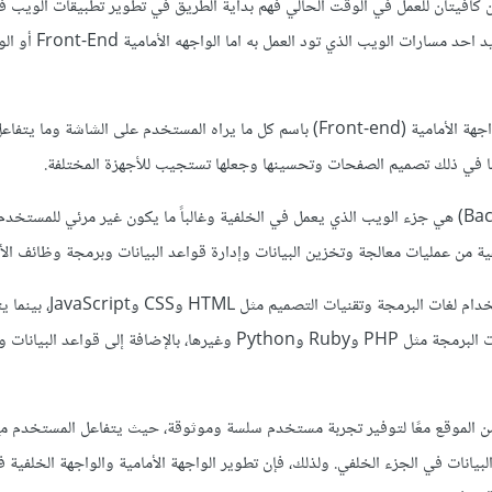
C لن تكونان كافيتان للعمل في الوقت الحالي فهم بداية الطريق في تطوير تطبيقات الويب
تعلم المزيد من التقنيات وتحديد احد م
في تطوير الويب، يشار إلى الواجهة الأمامية (Front-end) باسم كل ما يراه المستخدم على الشاشة و
ا في ذلك تصميم الصفحات وتحسينها وجعلها تستجيب للأجهزة المختلفة.
بينما الواجهة الخلفية (Back-end) هي جزء الويب الذي يعمل في الخلفية وغالباً ما يكون غير مرئي للمستخ
من عمليات معالجة وتخزين البيانات وإدارة قواعد البيانات وبرمجة وظائف الأ
يتم بناء الواجهة الأمامية باستخدام لغات البرمجة وتقنيات الت
الواجهة الخلفية باستخدام لغات البرمجة مثل PHP وRuby وPython وغيرها، بالإضافة إلى قواعد ا
من الموقع معًا لتوفير تجربة مستخدم سلسة وموثوقة، حيث يتفاعل المستخدم مع
بيانات في الجزء الخلفي. ولذلك، فإن تطوير الواجهة الأمامية والواجهة الخلفية 