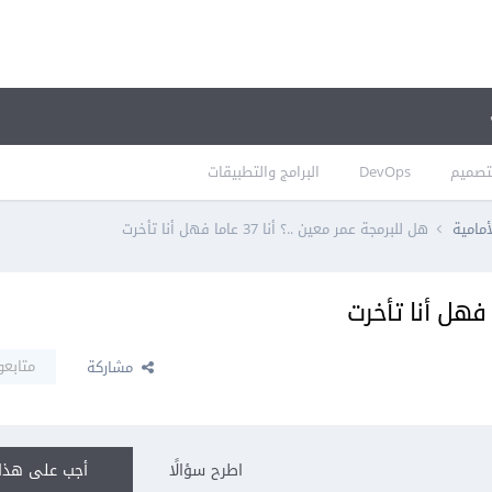
تصميم
DevOps
البرامج والتطبيقات
أمامية
هل للبرمجة عمر معين ..؟ أنا 37 عاما فهل أنا تأخرت
متابعو
مشاركة
اطرح سؤالًا
أجب على هذا 