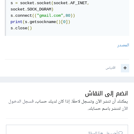
s 
=
 socket
.
socket
(
socket
.
AF_INET
,
socket
.
SOCK_DGRAM
)
s
.
connect
((
"gmail.com"
,
80
))
print
(
s
.
getsockname
()[
0
])
s
.
close
()
المصدر
اقتباس
انضم إلى النقاش
يمكنك أن تنشر الآن وتسجل لاحقًا. إذا كان لديك حساب،
فسجل الدخول
الآن
لتنشر باسم حسابك.
أجب على هذا السؤال...