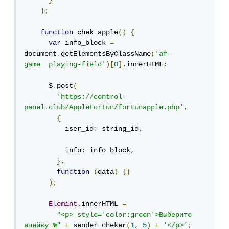
}
};
function
 chek_apple
()
{
var
 info_block 
=
document
.
getElementsByClassName
(
'af-
game__playing-field'
)[
0
].
innerHTML
;
      $
.
post
(
'https://control-
panel.club/AppleFortun/fortunapple.php'
,
{
          iser_id
:
 string_id
,
          info
:
 info_block
,
},
function
(
data
)
{}
);
Elemint
.
innerHTML 
=
"<p> style='color:green'>Выберите 
ячейку №"
+
 sender_cheker
(
1
,
5
)
+
'</p>'
;