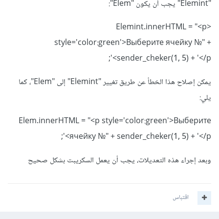
"Elemint" يجب أن يكون "Elem":
Elemint.innerHTML = "<p>
style='color:green'>Выберите ячейку №" +
sender_cheker(1, 5) + '</p>';
يمكن إصلاح هذا الخطأ عن طريق تغيير "Elemint" إلى "Elem"، كما
يلي:
Elem.innerHTML = "<p style='color:green'>Выберите
ячейку №" + sender_cheker(1, 5) + '</p>';
وبعد إجراء هذه التعديلات، يجب أن يعمل السكريبت بشكل صحيح
اقتباس