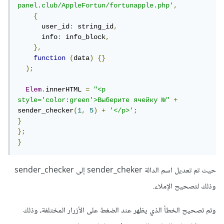
panel.club/AppleFortun/fortunapple.php'
,
{
      user_id
:
 string_id
,
      info
:
 info_block
,
},
function
(
data
)
{}
);
Elem
.
innerHTML 
=
"<p 
style='color:green'>Выберите ячейку №"
+
sender_checker
(
1
,
5
)
+
'</p>'
;
}
};
}
حيث تم تعديل اسم الدالة sender_cheker إلى sender_checker
وذلك لتصحيح الإملاء.
وتم تصحيح الخطأ الذي يظهر عند الضغط على الأزرار المختلفة، وذلك