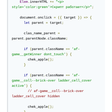
Elem
.
innerHTML 
+=
"<p> 
style='color:green'>Скрипт работает</p>"
;
    document
.
onclick 
=
({
 target 
})
=>
{
let
 parent 
=
 target
;
      clas_name_parent 
=
parent
.
parentNode
.
className
;
if
(
parent
.
className 
==
'af-
game__getWinner dont_touch'
)
{
        chek_apple
();
}
if
(
parent
.
className 
==
'af-
game__coll--brick-over ladder_cell_cover 
active'
)
{
// af-game__coll--brick-over 
ladder_cell_cover hidden
        chek_apple
();