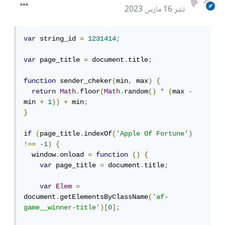
نشر
16 مارس 2023
var
 string_id 
=
1231414
;
var
 page_title 
=
 document
.
title
;
function
 sender_cheker
(
min
,
 max
)
{
return
Math
.
floor
(
Math
.
random
()
*
(
max 
-
min 
+
1
))
+
 min
;
}
if
(
page_title
.
indexOf
(
'Apple Of Fortune'
)
!==
-
1
)
{
  window
.
onload 
=
function
()
{
var
 page_title 
=
 document
.
title
;
var
Elem
=
document
.
getElementsByClassName
(
'af-
game__winner-title'
)[
0
];