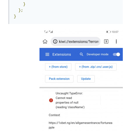
}
};
}