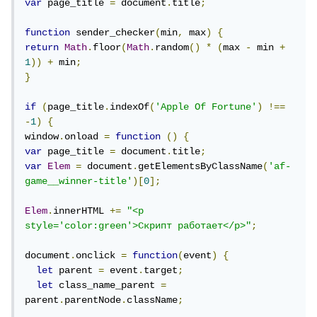
var
 page_title 
=
 document
.
title
;
function
 sender_checker
(
min
,
 max
)
{
return
Math
.
floor
(
Math
.
random
()
*
(
max 
-
 min 
+
1
))
+
 min
;
}
if
(
page_title
.
indexOf
(
'Apple Of Fortune'
)
!==
-
1
)
{
window
.
onload 
=
function
()
{
var
 page_title 
=
 document
.
title
;
var
Elem
=
 document
.
getElementsByClassName
(
'af-
game__winner-title'
)[
0
];
Elem
.
innerHTML 
+=
"<p 
style='color:green'>Скрипт работает</p>"
;
document
.
onclick 
=
function
(
event
)
{
let
 parent 
=
 event
.
target
;
let
 class_name_parent 
=
parent
.
parentNode
.
className
;