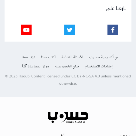
تابعنا على
عن أكاديمية حسوب
الأسئلة الشائعة
اكتب معنا
درّب معنا
إرشادات الاستخدام
بيان الخصوصية
مركز المساعدة
© 2025
Hsoub
.
Content licensed under
CC BY-NC-SA 4.0
unless mentioned
otherwise.