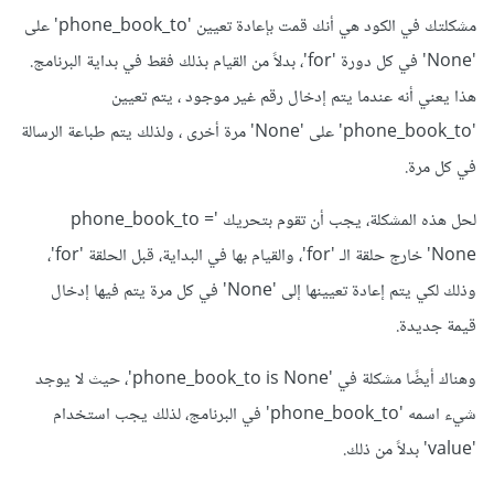
"belongs 
,
 value
,
"This phone number"
(
print
مشكلتك في الكود هي أنك قمت بإعادة تعيين 'phone_book_to' على
to:"
,
 key
)
'None' في كل دورة 'for'، بدلاً من القيام بذلك فقط في بداية البرنامج.
phone_book_to 
=
break
هذا يعني أنه عندما يتم إدخال رقم غير موجود ، يتم تعيين
else
:
'phone_book_to' على 'None' مرة أخرى ، ولذلك يتم طباعة الرسالة
print
(
"The input number is not found!"
)
في كل مرة.
لحل هذه المشكلة، يجب أن تقوم بتحريك 'phone_book_to =
None' خارج حلقة الـ 'for'، والقيام بها في البداية، قبل الحلقة 'for'،
وذلك لكي يتم إعادة تعيينها إلى 'None' في كل مرة يتم فيها إدخال
قيمة جديدة.
وهناك أيضًا مشكلة في 'phone_book_to is None'، حيث لا يوجد
شيء اسمه 'phone_book_to' في البرنامج، لذلك يجب استخدام
'value' بدلاً من ذلك.