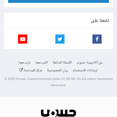
تابعنا على
عن أكاديمية حسوب
الأسئلة الشائعة
اكتب معنا
درّب معنا
إرشادات الاستخدام
بيان الخصوصية
مركز المساعدة
© 2025
Hsoub
.
Content licensed under
CC BY-NC-SA 4.0
unless mentioned
otherwise.