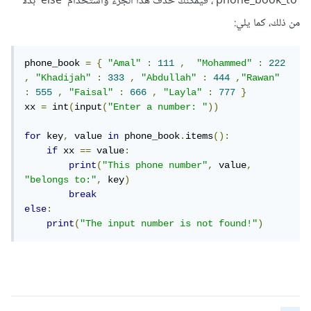
'phone_book_to'، فيمكنك حذف هذا الجزء واستخدام 'else' بدلاً
من ذلك، كما يلي:
phone_book 
=
{
"Amal"
:
111
,
"Mohammed"
:
222
,
"Khadijah"
:
333
,
"Abdullah"
:
444
,
"Rawan"
:
555
,
"Faisal"
:
666
,
"Layla"
:
777
}
xx 
=
 int
(
input
(
"Enter a number: "
))
for
 key
,
 value 
in
 phone_book
.
items
():
if
 xx 
==
 value
:
print
(
"This phone number"
,
 value
,
"belongs to:"
,
 key
)
break
else
:
print
(
"The input number is not found!"
)