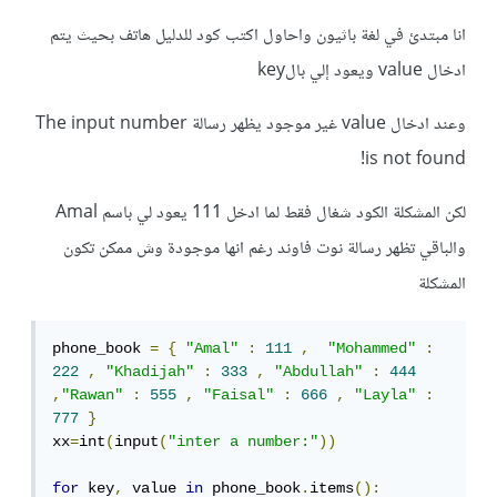
انا مبتدئ في لغة باثيون واحاول اكتب كود للدليل هاتف بحيث يتم
ادخال value ويعود إلي بالkey
وعند ادخال value غير موجود يظهر رسالة The input number
is not found!
لكن المشكلة الكود شغال فقط لما ادخل 111 يعود لي باسم Amal
والباقي تظهر رسالة نوت فاوند رغم انها موجودة وش ممكن تكون
المشكلة
phone_book 
=
{
"Amal"
:
111
,
"Mohammed"
:
222
,
"Khadijah"
:
333
,
"Abdullah"
:
444
,
"Rawan"
:
555
,
"Faisal"
:
666
,
"Layla"
:
777
}
xx
=
int
(
input
(
"inter a number:"
))
for
 key
,
 value 
in
 phone_book
.
items
():