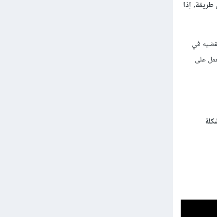
طريقة, إذا
تقضيه في
عمل على
كلة