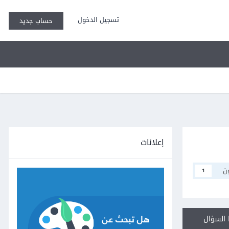
تسجيل الدخول
حساب جديد
إعلانات
ن
1
السؤال