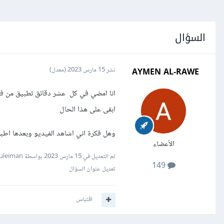
السؤال
AYMEN AL-RAWE
نشر
15 مارس 2023
(معدل)
انا امضي في كل عشر دقائق تطبيق من في
ابقى على هذا الحال
وهل فكرة اني اشاهد الفيديو وبعدها اطب
الأعضاء
تم التعديل في
15 مارس 2023
بواسطة Mustafa Suleiman
149
تعديل عنوان السؤال
اقتباس