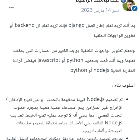
نشر
14 مارس 2023
بما أنك تريد تعلم إطار العمل django فإنك تريد تعلم ال backend أو
تطوير الواجهات الخلفية
ولتعلم تطوير الواجهات الخلفية يوجد الكثير من المسارات التي يمكنك
تعلهما وبما أنك قمت بتحديد python أو javascript فيفضل قراءة
المقارنة التالية nodejs أو python
أسلوب بناء :
تم
تصميم Node.js كبيئة مدفوعة بالحدث ، والتي تتيح الإدخال /
الإخراج غير المتزامن. يتم استدعاء عملية معينة بمجرد حدوث
الحدث المعني ، مما يعني أنه لا توجد عملية تمنع الخيط. تعد بنية
Node.js القائمة على الأحداث مناسبة تمامًا لتطوير تطبيقات
الدردشة وألعاب الويب.
لم يتم تصميم بايثون بهذه الطريقة. يمكنك استخدامه لإنشاء تطبيق