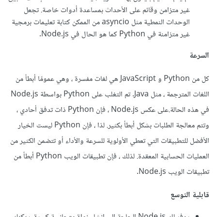
غير متزامن وقائم على الأحداث بمساعدة أدوات خاصة. تجعل
الوحدات النمطية مثل asyncio من الممكن كتابة تعليمات برمجية
غير متزامنة في Python كما هو الحال في Node.js.
السرعة
كل من Python و JavaScript هي لغات مفسرة ، وهي عمومًا أبطأ من
اللغات المترجمة ، مثل Java. تم التغلب على Python بواسطة Node.js
في هذه الحالة.على عكس Node.js ، فإن Python ذات تدفق أحادي ،
وتتم معالجة الطلبات بشكل أبطأ بكثير. لذا ، فإن Python ليست الخيار
الأفضل للتطبيقات التي تعطي الأولوية للسرعة والأداء أو تتضمن الكثير من
العمليات الحسابية المعقدة. لذلك ، فإن تطبيقات الويب Python أبطأ من
تطبيقات الويب Node.js.
قابلية التوسع