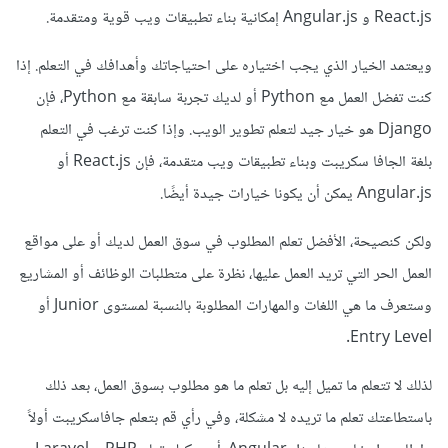
React.js و Angular.js إمكانية بناء تطبيقات ويب قوية ومتقدمة.
ويعتمد الخيار الذي يجب اختياره على احتياجاتك وأهدافك في التعلم. إذا
كنت تفضل العمل مع Python أو لديك تجربة سابقة مع Python، فإن
Django هو خيار جيد لتعلم تطوير الويب. وإذا كنت ترغب في التعلم
بلغة الجافا سكريبت وبناء تطبيقات ويب متقدمة، فإن React.js أو
Angular.js يمكن أن يكونا خيارات جيدة أيضًا.
ولكن كنصيحة، الأفضل تعلم المطلوب في سوق العمل لديك أو على مواقع
العمل الحر التي تريد العمل عليها، نظرة على متطلبات الوظائف أو المشاريع
وستعرف ما هي اللغات والمهارات المطلوبة بالنسبة لمستوى Junior أو
Entry Level.
لذلك لا تتعلم ما تميل إليه بل تعلم ما هو مطلوب بسوق العمل، بعد ذلك
باستطاعتك تعلم ما تريده لا مشكلة، وفي رأي قم بتعلم جافاسكريبت أولاً