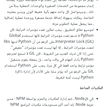
يوفر لك Node.js الحاجة إلى إنشاء نواة متجانسة كبيرة. يمكنك
إنشاء مجموعة من الخدمات الصغيرة والوحدات النمطية بدلاً من
ذلك ، وسيتواصل كل واحد منهم بآلية خفيفة الوزن ويدير عمليته
الخاصة. يمكنك بسهولة إضافة خدمة مصغرة ووحدة نمطية إضافية
، مما يجعل عملية التطوير مرنة.
لتوسيع نطاق التطبيق ، يجب تمكين تعدد مؤشرات الترابط. لكن
Python لا تدعم تعدد مؤشرات الترابط لأنها تستخدم Global
Interpreter Lock (GIL).على الرغم من أن Python لديها libs
لتعدد مؤشرات الترابط ، إلا أنها ليست تعدد مؤشرات "حقيقي".
حتى إذا كان لديك العديد من الخيوط ، فإن GIL لا تسمح لمترجم
Python بأداء المهام في وقت واحد ، بل يجعله يقوم بتشغيل
مؤشر ترابط واحد فقط في كل مرة. يجب على Python استخدام
GIL على الرغم من أنه يؤثر سلبًا على الأداء لأن إدارة ذاكرة
Python ليست آمنة للخيط.
المكتبات المتاحة
في Node.js ، تتم إدارة المكتبات والحزم بواسطة NPM - مدير
حزمة Node. إنه أحد أكبر مستودعات مكتبات البرامج. NPM