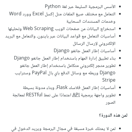
الأسس البرمجية السليمة عبر لغة Python
التعامل مع مختلف صيغ الملفات مثل إكسل Excel وورد Word
وخدمات المستندات السحابية
استخراج البيانات من صفحات الويب Web Scraping وتحليلها
أساسيات التعامل مع قواعد البيانات عبر بايثون، والتعامل مع البريد
الإلكتروني لإرسال الرسائل
أساسيات إطار العمل جانغو Django
بناء تطبيق إدارة المهام باستخدام إطار العمل جانغو Django
تطوير متجر إلكتروني متكامل باستخدام إطار العمل جانغو
Django وربطه مع وسائل الدفع باي بال PayPal وسترايب
Stripe
أساسيات إطار العمل فلاسك Flask، وبناء مدونة بسيطة
تطوير واجهة برمجية
API
اعتمادًا على نمط RESTful لمعالجة
الصور
لمن هذه الدورة؟
لمن لا يمتلك خبرة مسبقة في مجال البرمجة ويريد الدخول في