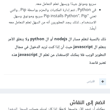
سريع وموثق جيدًا ويسهل تعلم التعامل معه.
في Python ، تتم إدارة المكتبات والحزم بواسطة Pip ، والتي
تعني "Pip installs Python". Pip سريع وموثوق وسهل
الاستخدام ، لذلك يجد المطورون أنه من السهل تعلم التعامل معه
أيضًا.
ذلك بالنسبة لتعلم مسار ال nodejs أو ال python ولا يتعلق الأمر
بتعلم ال javascript حيث أن إذا كنت تريد الدخول في مجال
التطوير الويب فلا يمكنك الإستغناء عن تعلم ال javascript هذه
تعتبر قاعدة
اقتباس
انضم إلى النقاش
يمكنك أن تنشر الآن وتسجل لاحقًا. إذا كان لديك حساب،
فسجل الدخول