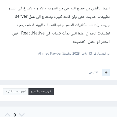
ايهما الافضل من جميع النواحي من السرعه والاداء والاسرع في انشاء
تطبيقات جديده حتى وان كانت كبيره وتحتاج الى عمل server
وربطه وكذالك امكانيات الدعم والوظائف المطلوبه لتعلم برمجه
تطبيقات الجوال علما انني بدأت كبدايه في ReactNative فهل
استمر او انتقل كنصيحه
تم التعديل في
13 مارس 2023
بواسطة Ahmed Kawbal
اقتباس
الترتيب حسب التقييم
الترتيب حسب التاريخ
0