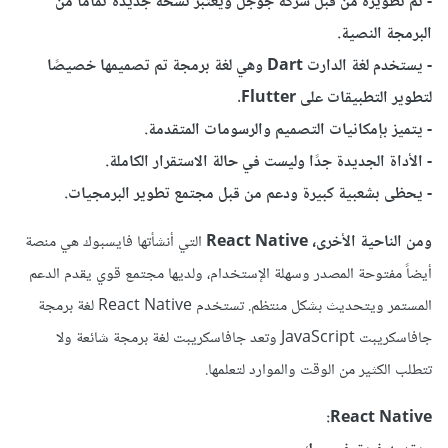
- تم تطويره من قبل شركة جوجل ويعتبر نسخة جديدة تمامًا من
البرمجة النصية.
- يستخدم لغة الدارت Dart وهي لغة برمجة تم تصميمها خصيصًا
لتطوير التطبيقات على Flutter.
- يتميز بإمكانيات التصميم والرسومات المتقدمة.
- الأداة الجديدة جدًا وليست في حالة الاستقرار الكاملة.
- يحظى بشعبية كبيرة ودعم من قبل مجتمع تطوير البرمجيات.
ومن الناحية الأخرى، React Native
التي أنشأتها فايسبوك هي منصة
أيضاً مفتوحة المصدر وسهلة الإستخدام، ولديها مجتمع قوي يقدم الدعم
المستمر ويتحديث بشكل منتظم. تستخدم React Native لغة برمجة
جافاسكريبت JavaScript وتعد جافاسكريبت لغة برمجة شائعة ولا
تتطلب الكثير من الوقت والموارد لتعلمها.
React Native: