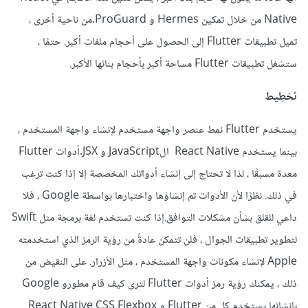
Native من خلال تمكين Hermes و ProGuard.من ناحية أخرى ،
تميل تطبيقات Flutter إلى الحصول على أحجام ملفات أكبر. حتمًا ،
ستشغل تطبيقات Flutter مساحة أكبر بأحجام بنائها الأكبر.
تَخطِيط
يستخدم Flutter نمط عنصر واجهة مستخدم لإنشاء واجهة المستخدم ،
بينما يستخدم React Native الJavaScript و JSX.أدوات Flutter
معدة مسبقًا ، لذا لا تحتاج إلى إنشاء أدواتك المخصصة إلا إذا كنت ترغب
في ذلك. نظرًا لأن الأدوات تم إنشاؤها واختبارها بواسطة Google ، فلا
داعي للقلق بشأن مشكلات التوافق.إذا كنت تستخدم لغة برمجة مثل Swift
لتطوير تطبيقات الجوال ، فلن تتمكن عادةً من رؤية الرمز الذي استخدمته
Apple لإنشاء مكونات واجهة المستخدم ، مثل الأزرار. على النقيض من
ذلك ، يمكنك رؤية رمز أدوات Flutter لترى كيف قام مطورو Google
بإنشائها.يستخدم كل من Flutter و React Native CSS Flexbox