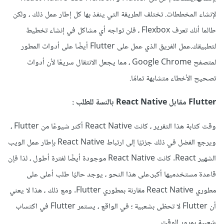
لإنشاء المخططات. تختلف الطريقة التي ينفذ بها كل إطار عمل ذلك ، ولكن
طالما أنك تعرف Flexbox ، فلن تواجه أي مشاكل في إنشاء تخطيط
لتطبيقك.عمل الفريق الذي عمل على Flutter أيضًا على أدوات المطور
لمتصفح Google Chrome ، مما يجعل الانتقال سريعًا لأن أدوات
تصحيح الأخطاء متشابهة تمامًا.
Flutter مقابل React Native بالنسة للطلب :
وقت كتابة هذا التقرير ، كانت React Native أكثر شيوعًا من Flutter ،
ويرجع الفضل في ذلك جزئيًا إلى ارتباط React Native بإطار عمل الويب
الشهير React. كانت React Native موجودة أيضًا لفترة أطول ، لذا فإن
قاعدة مستخدميها أكبر.على هذا النحو ، يوجد حاليًا طلب أعلى على
مطوري React Native مقارنة بمطوري Flutter. ومع ذلك ، هذا لا يعني
أن Flutter لا تحظى بشعبية ؛ في الواقع ، يستمر Flutter في اكتساب
شعبية بمرور الوقت.