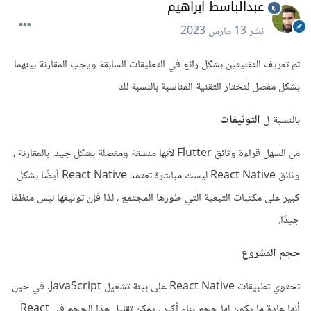
عبدالباسط ابراهيم
نشر
13 مارس 2023
تم تعريف التقنيتين بشكل رائع في التعليقات السابقة ويجب المقارنة بينهما
بشكل مفصل لتختار التقنية المناسبة بالنسبة لك
بالنسبة ل
التوثيقات
من السهل قراءة وثائق Flutter لأنها منسقة ومفصلة بشكل جيد. بالمقارنة ،
وثائق React Native ليست مباشرة.تعتمد React Native أيضًا بشكل
كبير على مكتبات التبعية التي طورها المجتمع ، لذا فإن توثيقها ليس منظمًا
جيدًا.
حجم المشروع
تحتوي تطبيقات React Native على بيئة تشغيل JavaScript. في حين
أنها عادة ما يكون لها حجم بناء أكبر ، يمكن تقليل هذا الحجم في React