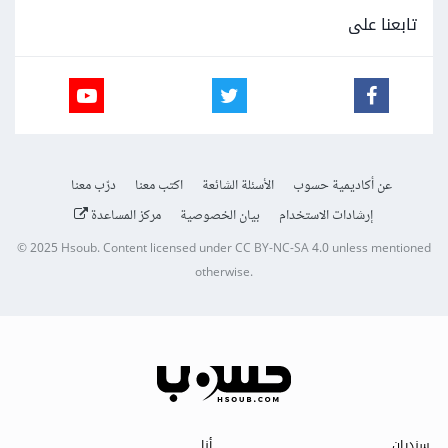
تابعنا على
عن أكاديمية حسوب
الأسئلة الشائعة
اكتب معنا
درّب معنا
إرشادات الاستخدام
بيان الخصوصية
مركز المساعدة
© 2025
Hsoub
.
Content licensed under
CC BY-NC-SA 4.0
unless mentioned
otherwise.