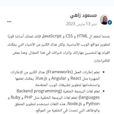
مسعود زاهي
نشر
13 مارس 2023
عندما تتعلم ال HTML و CSS و JavaScript، فإنك تمتلك أساسًا قويًا
لتطوير مواقع الويب الأساسية. ولكن هناك الكثير من الأشياء التي يمكنك
القيام بها لتحسين مهاراتك وإثراء خبراتك في هذا المجال. وهنا بعض
الاقتراحات:
تعلم إطارات العمل (Frameworks): هناك الكثير من الإطارات
الشهيرة مثل React و Angular و Vue.js. يمكنك تعلمها
واستخدامها لتطوير تطبيقات الويب المتقدمة.
تعلم لغات البرمجة الخلفية (Backend programming
languages): تعلم لغات البرمجة الخلفية مثل PHP و Ruby و
Python و Node.js. هذه اللغات تستخدم لتطوير المنطق
والوظائف التي تحدث في الخلفية من الموقع.