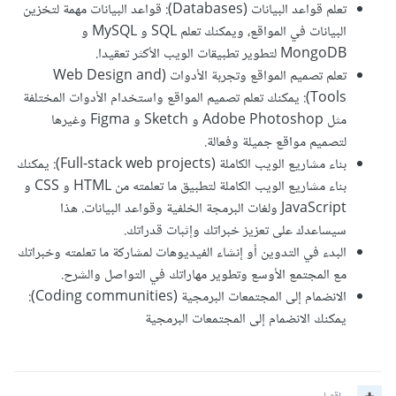
تعلم قواعد البيانات (Databases): قواعد البيانات مهمة لتخزين
البيانات في المواقع، ويمكنك تعلم SQL و MySQL و
MongoDB لتطوير تطبيقات الويب الأكثر تعقيدا.
تعلم تصميم المواقع وتجربة الأدوات (Web Design and
Tools): يمكنك تعلم تصميم المواقع واستخدام الأدوات المختلفة
مثل Adobe Photoshop و Sketch و Figma وغيرها
لتصميم مواقع جميلة وفعالة.
بناء مشاريع الويب الكاملة (Full-stack web projects): يمكنك
بناء مشاريع الويب الكاملة لتطبيق ما تعلمته من HTML و CSS و
JavaScript ولغات البرمجة الخلفية وقواعد البيانات. هذا
سيساعدك على تعزيز خبراتك وإثبات قدراتك.
البدء في التدوين أو إنشاء الفيديوهات لمشاركة ما تعلمته وخبراتك
مع المجتمع الأوسع وتطوير مهاراتك في التواصل والشرح.
الانضمام إلى المجتمعات البرمجية (Coding communities):
يمكنك الانضمام إلى المجتمعات البرمجية