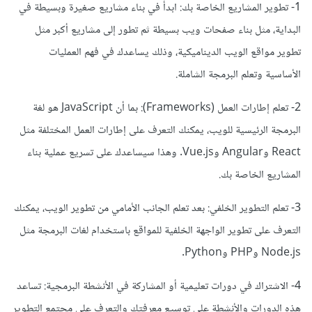
1- تطوير المشاريع الخاصة بك: ابدأ في بناء مشاريع صغيرة وبسيطة في
البداية، مثل بناء صفحات ويب بسيطة ثم تطور إلى مشاريع أكبر مثل
تطوير مواقع الويب الديناميكية، وذلك يساعدك في فهم العمليات
الأساسية وتعلم البرمجة الشاملة.
2- تعلم إطارات العمل (Frameworks): بما أن JavaScript هو لغة
البرمجة الرئيسية للويب، يمكنك التعرف على إطارات العمل المختلفة مثل
React وAngular وVue.js. وهذا سيساعدك على تسريع عملية بناء
المشاريع الخاصة بك.
3- تعلم التطوير الخلفي: بعد تعلم الجانب الأمامي من تطوير الويب، يمكنك
التعرف على تطوير الواجهة الخلفية للمواقع باستخدام لغات البرمجة مثل
Node.js وPHP وPython.
4- الاشتراك في دورات تعليمية أو المشاركة في الأنشطة البرمجية: تساعد
هذه الدورات والأنشطة على توسيع معرفتك والتعرف على مجتمع التطوير