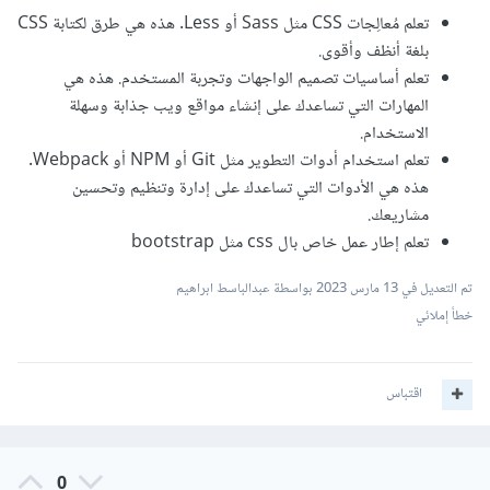
تعلم مُعالِجات CSS مثل Sass أو Less. هذه هي طرق لكتابة CSS
بلغة أنظف وأقوى.
تعلم أساسيات تصميم الواجهات وتجربة المستخدم. هذه هي
المهارات التي تساعدك على إنشاء مواقع ويب جذابة وسهلة
الاستخدام.
تعلم استخدام أدوات التطوير مثل Git أو NPM أو Webpack.
هذه هي الأدوات التي تساعدك على إدارة وتنظيم وتحسين
مشاريعك.
تعلم إطار عمل خاص بال css مثل bootstrap
تم التعديل في
13 مارس 2023
بواسطة عبدالباسط ابراهيم
خطأ إملائي
اقتباس
0