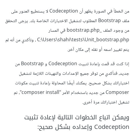
من الخطأ في الصورة يظهر أن Codeception لا يستطيع العثور على
ملف Bootstrap المطلوب لتشغيل الاختبارات الخاصة بك. يرجى التحقق
من وجود الملف _bootstrap.php في المسار
C:\Users\shahi\tests\Unit_bootstrap.php ، وتأكدي من أنه لم
يتم تغيير اسمه أو نقله إلى مكان آخر.
إذا كنت قد قمت بإعادة تثبيت Codeception و Bootstrap من
جديد، فتأكدي من توفر جميع الإعدادات والتهيئات اللازمة لتشغيل
اختباراتك بشكل صحيح. يمكنك أيضًا المحاولة بإعادة تثبيت مكونات
Composer من جديد باستخدام الأمر "composer install"، ثم
تشغيل اختباراتك مرة أخرى.
ويمكن اتباع الخطوات التالية لإعادة تثبيت
Codeception وإعداده بشكل صحيح: