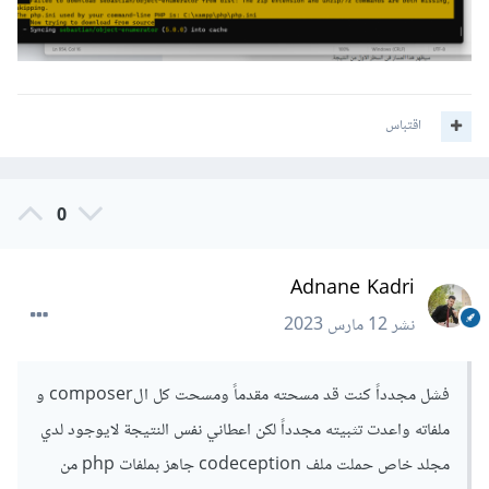
التالي في سطر الأوامر:
composer global remove 
"codeception/codeception"
اقتباس
2- تثبيت Codeception مرة أخرى باستخدام Composer
باستخدام الأمر التالي:
0
composer global require 
"codeception/codeception"
Adnane Kadri
3- تأكد من أن المسار العام لـ Composer قد تم إضافته إلى
نشر
12 مارس 2023
PATH. لتحقق من ذلك، يمكنك إدخال الأمر التالي في سطر الأوامر:
فشل مجدداً كنت قد مسحته مقدماً ومسحت كل الcomposer و
composer global config bin-dir --absolute
ملفاته واعدت تثبيته مجدداً لكن اعطاني نفس النتيجة لايوجود لدي
سيظهر هذا المسار في السطر الأول من النتيجة.
مجلد خاص حملت ملف codeception جاهز بملفات php من