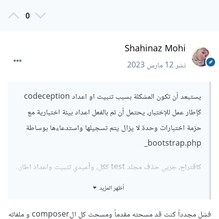
0
Shahinaz Mohi
نشر
12 مارس 2023
يستبعد أن تكون المشكلة بسبب تثبيت او اعداد codeception
كإطار عمل للإختبار، يحتمل أن تم بالفعل اعداد بيئة اختبارية مع
حزمة اختبارات وحدة لا يزال يتم تسجيلها واستدعاءها بوساطة
bootstrap.php_
كاقتراح، جربي حذف مجلد test ككل، وأعيدي تثبيت واعداد اطار
codeception وانشئي اختبار وحدة جديد بإستخدام الأمر:
أظهر المزيد
php vendor/bin/codecept init Unit
فشل مجدداً كنت قد مسحته مقدماً ومسحت كل الcomposer و ملفاته