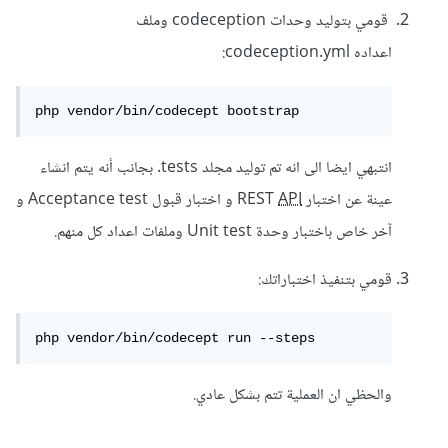
قد تم تحديدها بشكل صحيح في ملفات الاختبار الخاصة بك.
قومي بتوليد وحدات codeception وملف
اعداده codeception.yml:
php vendor/bin/codecept bootstrap
انتبهي ايضا الى انه تم توليد مجلد tests. بجانب أنه يتم انشاء
عينة عن اختبار REST
API
و اختبار قبول Acceptance test و
آخر خاص باختبار وحدة Unit test وملفات اعداد كل منهم.
قومي بتنفيذ اختباراتك:
php vendor/bin/codecept run --steps
والحظي ان العملية تتم بشكل عادي.