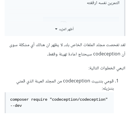
التمرين نفسه ارفقته
4- إنشاء مشروع Codeception جديد باستخدام الأمر التالي:
codecept bootstrap
0 تنزيلات
·
1.7 kB
codecept (4).zip
أظهر المزيد
5- إنشاء ملفات اختبار جديدة باستخدام الأمر التالي:
لقد تفحصت مجلد الملفات الخاص بك، لا يظهر ان هنالك أي مشكلة سوى
codecept generate:test unit Example
أن codeception سيحتاج اعادة تهيئة وفقط،
6- تحرير الملفات التي تم إنشاؤها لإضافة اختبارات الوحدات
اتبعي الخطوات التالية:
الخاصة بك.
قومي بتثبيت codeception من المجلد العينة الذي قمتي
7- تشغيل الاختبارات باستخدام الأمر التالي:
بتنزيله:
composer require "codeception/codeception" 
codecept run unit
--dev
وسوف يتم تنفيذ جميع اختبارات الوحدات الخاصة بك في هذا
المشروع. يرجى التأكد من أن جميع الإعدادات والتهيئات الخاصة بك