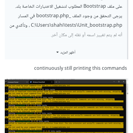
على ملف Bootstrap المطلوب لتشغيل الاختبارات الخاصة بك.
يرجى التحقق من وجود الملف _bootstrap.php في المسار
C:\Users\shahi\tests\Unit_bootstrap.php ، وتأكدي من
أنه لم يتم تغيير اسمه أو نقله إلى مكان آخر.
إذا كنت قد قمت بإعادة تثبيت Codeception و Bootstrap
أظهر المزيد
من جديد، فتأكدي من توفر جميع الإعدادات والتهيئات اللازمة
لتشغيل اختباراتك بشكل صحيح. يمكنك أيضًا المحاولة بإعادة
continuously still printing this commands
تثبيت مكونات Composer من جديد باستخدام الأمر
"composer install"، ثم تشغيل اختباراتك مرة أخرى.
ويمكن اتباع الخطوات التالية لإعادة تثبيت
Codeception وإعداده بشكل صحيح:
1- تأكدي من إلغاء تثبيت Codeception القديم باستخدام الأمر