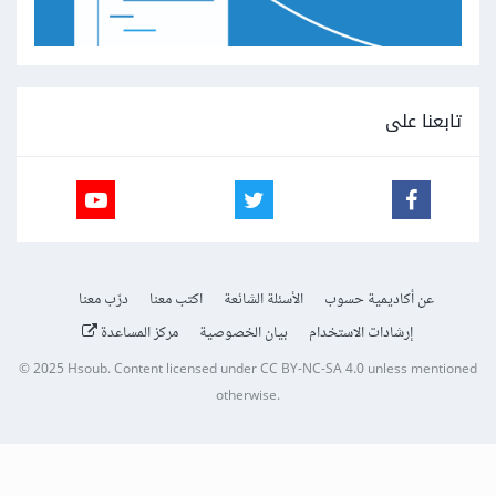
تابعنا على
عن أكاديمية حسوب
الأسئلة الشائعة
اكتب معنا
درّب معنا
إرشادات الاستخدام
بيان الخصوصية
مركز المساعدة
© 2025
Hsoub
.
Content licensed under
CC BY-NC-SA 4.0
unless mentioned
otherwise.