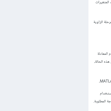
 المتغيرات
مربع الموجب. T: مدة الدورة للموجة المربعة. w: التردد الزاوي للموجة المربعة. po: المرحلة الزاوية
 المعادلة
جات المربعة، ويتم إضافة جميع الهارمونيات المطلوبة باستخدام حلقة for. في هذه الحالة،
استخدام