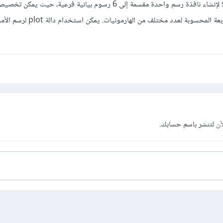
يمكن استخدام دالة subplot لإنشاء نافذة رسم واحدة مقسمة إلى 6 رسوم بيانية فرعية، ح
بياني فرعي لعرض الموجة المربعة المحسوبة لعدد مختلف من
آن
لتنشر باسم حسابك.