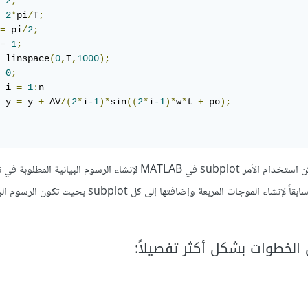
2
;
2
*
pi
/
T
;
=
 pi
/
2
;
=
1
;
 linspace
(
0
,
T
,
1000
);
0
;
 i 
=
1
:
n

 y 
=
 y 
+
 AV
/(
2
*
i
-1
)*
sin
((
2
*
i
-1
)*
w
*
t 
+
 po
);
: يمكن استخدام الأمر subplot في MATLAB لإنشاء الرسوم البيانية ال
يجب استخدام الدالة المنشأة سابقاً لإنشاء الموجات المربعة وإضافتها إلى كل subplot بحيث ت
الخطوات بشكل أكثر تفصيلاً: