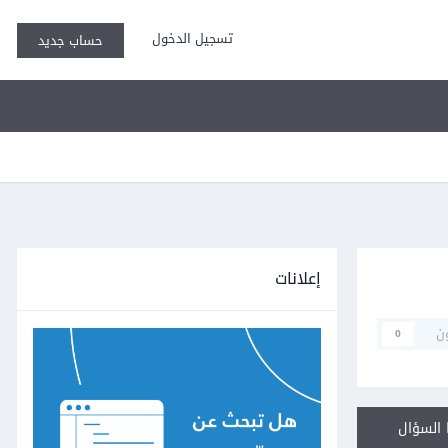
تسجيل الدخول
حساب جديد
إعلانات
ن
0
السؤال