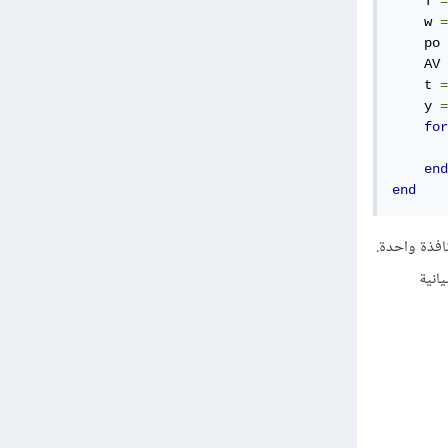
    T 
=
    w 
=
    po 
    AV 
    t 
=
    y 
=
for
       
end
end
مطلوبة في نافذة واحدة.
كون الرسوم البيانية