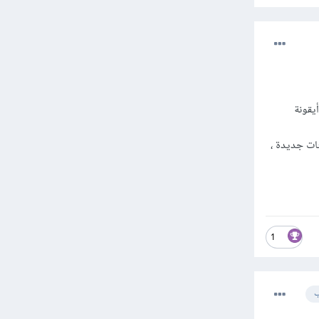
ث عن check for updates وستجد أيقونة
ثات جديدة ،
1
ب