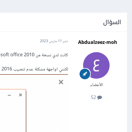
السؤال
Abdualzeez-moh
نشر
11 مارس 2023
كانت لدي نسخة من microsoft office 2010 وقمت بحذفها عن طريق اداة المساعد من Microsoft Support
لكنني اواجهة مشكلة عدم تنصيب microsoft office 2016 .... ويظهر لي الخطأ الموجود في الصورة ... ممكن حل لهذه المشكلة
الأعضاء
52