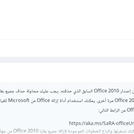
2010 ومحاولة تثبيت Office 2016 مرة أخرى
https://aka.ms/SaRA-officeU
بعد تنزيل الأداة، يمكنك تشغيلها واتباع الخطوات الموجودة لإزالة جميع بقايا ice 2010