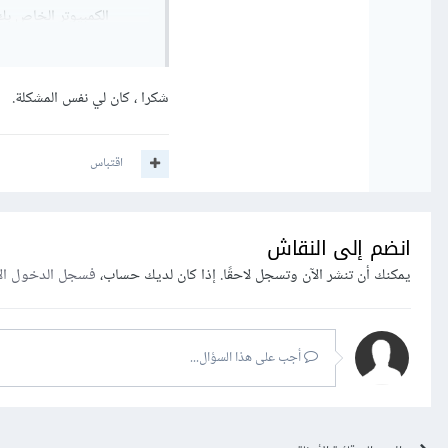
الكمبيوتر الخاص بك
files x86.
أغلق برنامج الحماية لديك عن طريق 
شكرا ، كان لي نفس المشكلة.
قم بإعادة تشغيل ا
اقتباس
الأيمن على ملف التثبيت ثم إختيار istrator
إذا لم تنجح محاولات التثب
انضم إلى النقاش
لنظام التشغيل. إذا لم ينج
يمكنك أن تنشر الآن وتسجل لاحقًا. إذا كان لديك حساب،
فسجل الدخول ال
مررت بتجربة مشابهة قبل ف
أجب على هذا السؤال...
تشغيل التثبيت كمسؤول خطوة