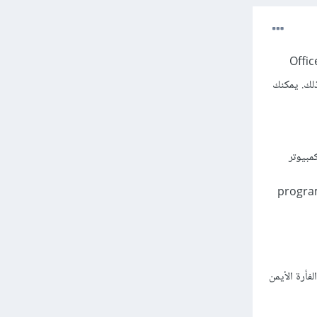
 تتعلق ببقايا من إصدار Office 2010 السابق الذي حذفته. يجب عليك محاولة حذف جميع بقايا Office
ك استخدام أداة إزالة Office من Microsoft للقيام بذلك. يمكنك
ميع بقايا Office 2010 من جهاز الكمبيوتر
ي قرص الـ C في مجلد program files أو program files
زر الفأرة الأيمن