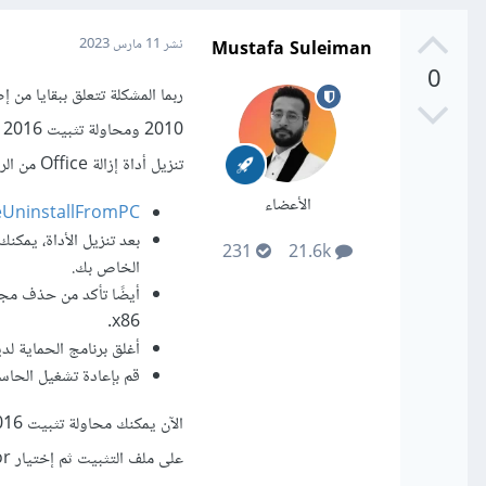
Mustafa Suleiman
نشر
11 مارس 2023
0
تنزيل أداة إزالة Office من الرابط التالي:
الأعضاء
ceUninstallFromPC
231
21.6k
الخاص بك.
x86.
أغلق برنامج الحماية لديك عن طريق عمل le
قم بإعادة تشغيل الحاس
على ملف التثبيت ثم إختيار run as administrator.