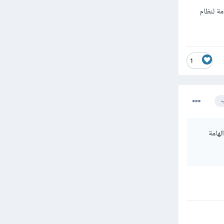
مة لنظام
1
ب
لهامة