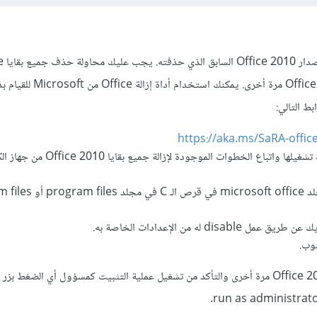
ربما المشكلة
2010 ومحاولة تثبيت Office 2016 مرة أخرى. يمكن
https://aka.ms/SaRA-offi
بعد تنزيل الأداة، يمكنك تشغيلها واتباع الخطوات الموجودة لإزالة ج
أيضًا تأكد من حذف مجلد microsoft office ف
disab له من الإعدادات الخاصة به.
وب.
الآن يمكنك محاولة تثبيت Office 2016 مرة أخرى والتأكد من تشغيل عملية التثبيت كمسؤول أي الضغط ب