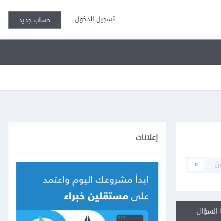
تسجيل الدخول
حساب جديد
إعلانات
ن
0
السؤال