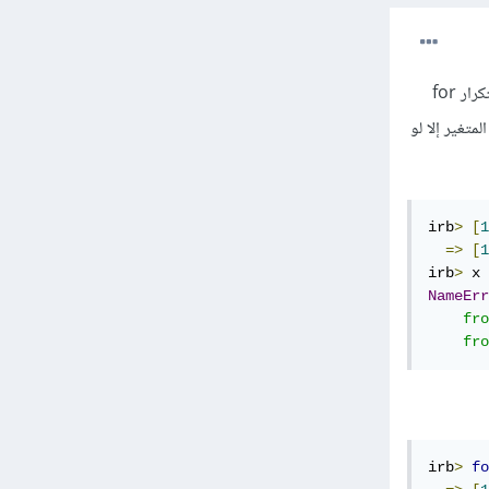
في الحقيقة هنالك اختلافات بسيطة بين حلقتي التكرار each و for، فعلى سبيل المثال عند استخدام حلقة التكرار for
تكرار، أما لو استخدمت each فلن يبقى هذا المتغير إلا لو
irb
>
[
1
=>
[
1
irb
>
NameErr
    fro
    fro
irb
>
fo