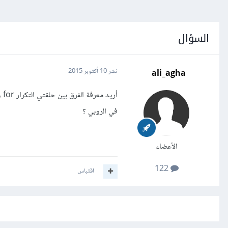
السؤال
ali_agha
نشر
10 أكتوبر 2015
في الروبي ؟
الأعضاء
122
اقتباس