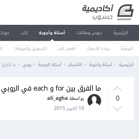
الرئيسية
دروس ومقالات
أسئلة وأجوبة
كتب
دورات
البرمجة
ريادة الأعمال
العمل الحر
التسويق والمبيعات
ال
الرئيسية
أسئلة وأجوبة
الأقسام
أسئلة البرمجة
روبي
ما الفرق بين for و each ف
ما الفرق بين for و each في الروبي ؟
0
بواسطة ali_agha
10 أكتوبر 2015