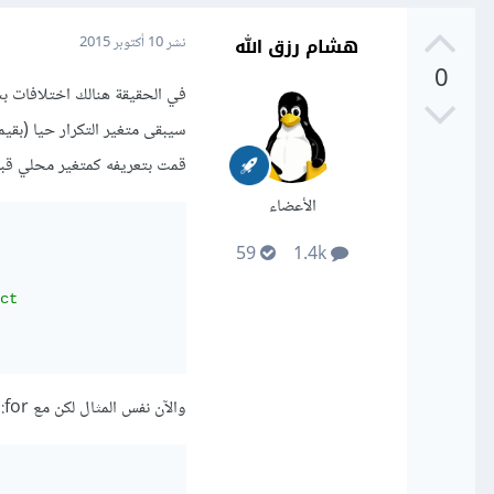
هشام رزق الله
نشر
10 أكتوبر 2015
0
قمت بتعريفه كمتغير محلي قبل أ
الأعضاء
59
1.4k
ct

والآن نفس المثال لكن مع for: