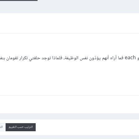
أريد معرفة الفرق بين حلقتي التكرار for و each فما أراه أنهم يؤدّون نفس الوظيفة، فلماذا توجد حلقتي تكرار تقو
الترتيب حسب التقييم
ال