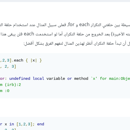
سيبقى متغير التكرار حيا (بقيمته الأخيرة) بعد الخروج من حلقة ال
ن تبدأ حلقة التكرار، أنظر لهذين المثال لتفهم الفرق بشكل أفضل:
,
2
,
3
].
each 
{
|
x
|
}
,
2
,
3
]
or
:
undefined
local
 variable 
or
 method 
`x' for main:Obje
m (irb):2

m :0
r
 x 
in
[
1
,
2
,
3
];
end