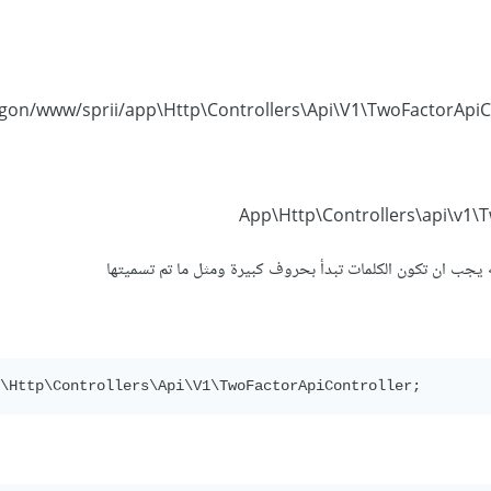
App\Http\Controllers\api\v1\
p\Http\Controllers\Api\V1\TwoFactorApiController;