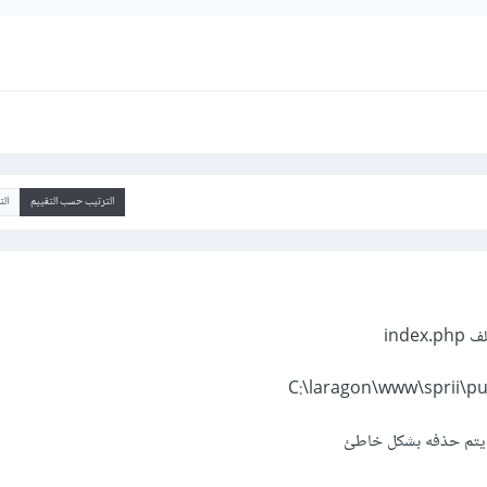
الترتيب حسب التقييم
ال
inde
م يتم حذفه بشكل خاطئ