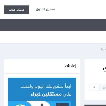
تسجيل الدخول
حساب جديد
إعلانات
C: \ laragon \ www) في
ن
0