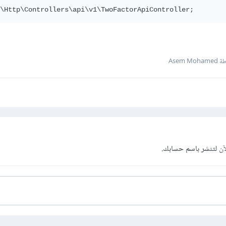
p\Http\Controllers\api\v1\TwoFactorApiController;
Asem Mo
آن
لتنشر باسم حسابك.