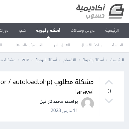
الرئيسية
دروس ومقالات
أسئلة وأجوبة
كتب
دورات
البرمجة
ريادة الأعمال
العمل الحر
التسويق والمبيعات
ال
الرئيسية
أسئلة وأجوبة
الأقسام
أسئلة البرمجة
PHP
مشكلة مطلوب (rii \ public /../ vendor / autoload.php
laravel
0
بواسطة محمد لارافيل
11 مارس 2023