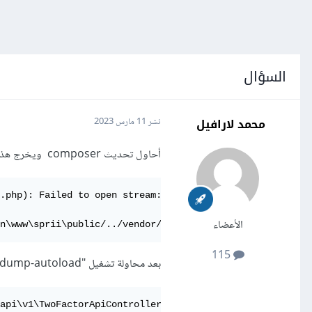
السؤال
محمد لارافيل
نشر
11 مارس 2023
أحاول تحديث composer ويخرج هذا الخطأ
.php): Failed to open stream: No such file or directory 
الأعضاء
n\www\sprii\public/../vendor/autoload.php' (include_path
115
بعد محاولة تشغيل "composer dump-autoload" ، يظهر هذا الخطأ
api\v1\TwoFactorApiController located in C:/laragon/www/