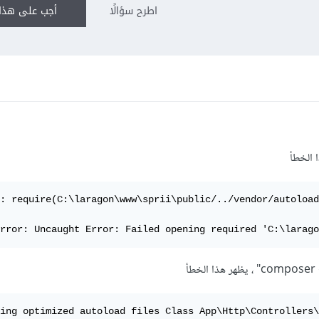
اطرح سؤالًا
أجب على هذا 
: require(C:\laragon\www\sprii\public/../vendor/autoload
rror: Uncaught Error: Failed opening required 'C:\larago
ing optimized autoload files Class App\Http\Controllers\