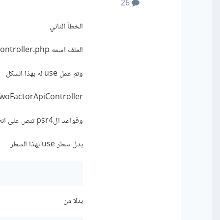
26
الخطأ الثاني
الملف اسمه C:/laragon/www/sprii/app\Http\Controllers\Api\V1\TwoFactorApiController.php
وتم عمل use له بهذا الشكل
TwoFactorApiController
وقواعد الpsr4 تنص على انه يجب ان تكون الكلمات تبدأ بحروف كبيرة ومثل ما تم تسميتها
بدل سطر use بهذا السطر
بدلا من