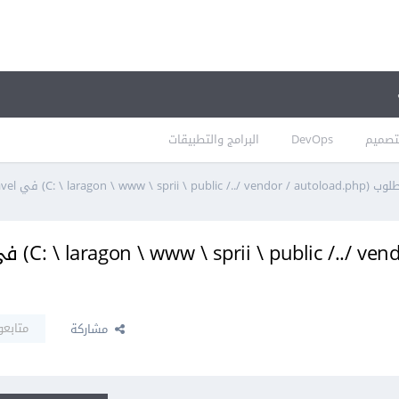
تصميم
DevOps
البرامج والتطبيقات
C: \ laragon \ www \ sp) في laravel
مشكلة مطلوب ( \ sprii \ public /../ vendor / autoload.php
متابعو
مشاركة