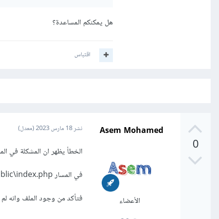
هل يمكنكم المساعدة؟
اقتباس
Asem Mohamed
نشر
18 مارس 2023
(معدل)
0
الخطأ يظهر ان المشكلة في الملف x.php
في المسار C:\laragon\www\sprii\public\index.php
فتأكد من وجود الملف وانه ل
الأعضاء