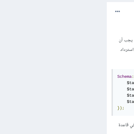
. يجب أن
استرداد
Schema
:
    $ta
    $ta
    $ta
    $ta
});
ور في قاعدة