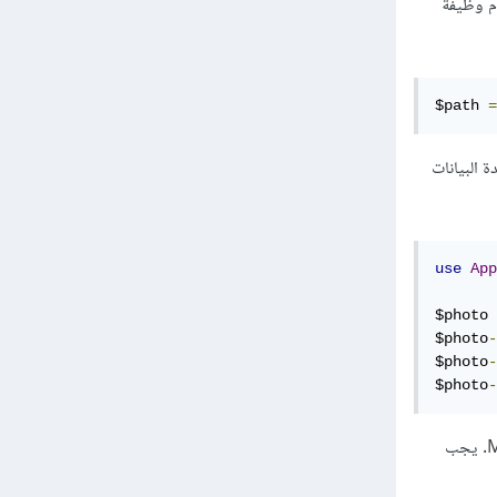
م وظيفة
$path 
=
 البيانات
use
App
$photo 
$photo
-
$photo
-
$photo
-
: يمكنك استرداد الصورة من قاعدة البيانات باستخدام النموذج Model. يجب