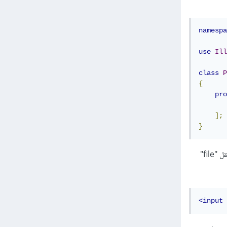
namespa
use
Ill
class
P
{
pro
];
}
: يجب إضافة حقل لتحميل الصور في النموذج. يمكن استخدام الحقل "file"
<input