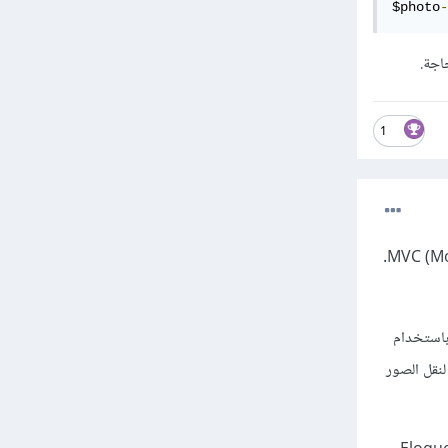
$photo
-
1
تخزين الصور في التطبيق الخاص بـ Laravel يتم عادة باستخدام النمط المعماري MVC (Model-View-Controller).
Temporar) في الخادم وذلك باستخدام
ي Laravel. يمكن استخدام الأمر store() لحفظ الصور في مجلد مؤقت، والأمر move() لنقل الصور