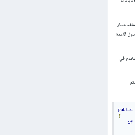
د الدائم، يمكن حفظ مسارها في قاعدة البيانات. يمكن استخدام نموذج Eloquent
ملف، مسار
 بالصورة في جدول قاعدة
ستخدم في
حكم
public
{
if
       