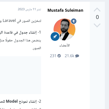
Mustafa Suleiman
نشر
11 مارس 2023
0
لتخزين الصور في Laravel ومن ثم تخزينها في قاعدة البيانات، ستحتاجين إلى اتباع الخطوات التالية:
1-
إنشاء جدول في قاعدة الب
يتضمن هذا الجدول حقولًا مثل
الأعضاء
الصور.
231
21.6k
2-
إنشاء نموذج Model للصورة