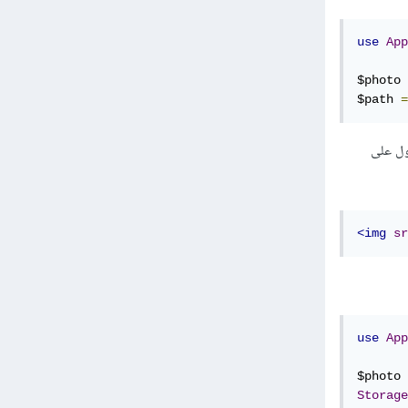
use
App
$photo 
$path 
=
رة. يمكن الحصول على
<img
sr
use
App
$photo 
Storage