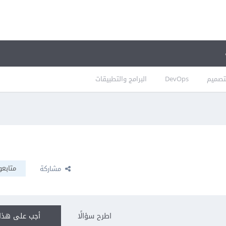
تصميم
DevOps
البرامج والتطبيقات
متابعو
مشاركة
اطرح سؤالًا
أجب على هذا 