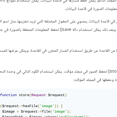
بمجرد أن يتم حفظ الصور في المجل
 في قاعدة البيانات يحتوي على الحقول المختلفة التي تريد تخزينها، مثل اسم ال
الملف، تاريخ التحميل، وغيرها. وبعد ذلك يمكن استخدام دالة save() لحفظ المعلومات المتعلقة
من القاعدة عن طريق استخدام المسار المخزن في القاعدة، ويمكن عرضها للم
بدايةً، يمكن استخدام الأمر store() لحفظ الصور في مجلد مؤقت. يمكن استخدام الكود التالي في وحدة الت
function
 store
(
Request
 $request
)
(
$request
->
hasFile
(
'image'
))
{
 $image 
=
 $request
->
file
(
'image'
);