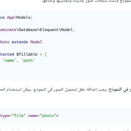
النموذج لإنشاء سجلات صور جديدة وتحديثها وحذفها.
ce
App
\Models
;
uminate
\Database\Eloquent\Model
;
hoto
extends
Model
tected
 $fillable 
=
[
'name'
,
'path'
في النموذج
type
=
"file"
name
=
"photo"
>