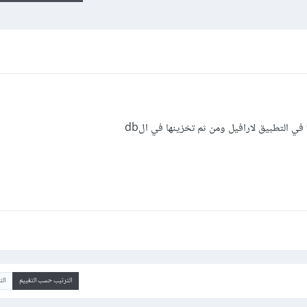
في التطبيق لارافيل ومن ثم تخزينها في الdb
الترتيب حسب التقييم
ال