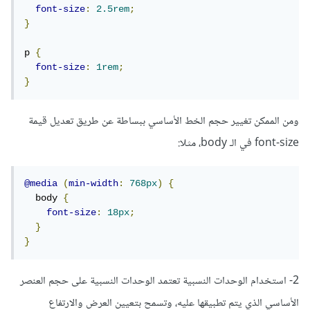
font-size
:
2.5rem
;
وأبعاد الحاويات والعناصر المتغيرة بناءً على حجم الشاشة.
}
تتكيف بشكل جيد مع الشاشات ذات الأحجام المختلفة.
p 
{
عيوب:
font-size
:
1rem
;
}
يمكن أن تؤدي إلى تغيير حجم العناصر بشكل كبير عند تغيير
حجم الشاشة بشكل مفاجئ، مما قد يؤثر على مظهر التصميم
ومن الممكن تغيير حجم الخط الأساسي ببساطة عن طريق تعديل قيمة
ويجعله غير قابل للقراءة.
font-size في الـ body، مثلا:
قد تكون صعبة الفهم للمبتدئين في تصميم الويب.
وحدة الـrem:
@media
(
min-width
:
768px
)
{
  body 
{
يمكن استخدام وحدة الـrem لتحديد حجم العناصر النسبية مثل
font-size
:
18px
;
}
العناصر النصية وأبعاد الحاويات والعناصر المتغيرة بناءً على حجم
}
الخط الأساسي للصفحة.
2- استخدام الوحدات النسبية تعتمد الوحدات النسبية على حجم العنصر
مميزات:
الأساسي الذي يتم تطبيقها عليه، وتسمح بتعيين العرض والارتفاع