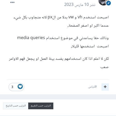
نشر
10 مارس 2023
اصبحت استخدم vh و vw بدلا من الpx لانه متجاوب بكل شيء
عندما اكبر او اصغر الصفحة,
وذالك حقا يساعدني في موضوع استخدام media queries
اصبحت استخدمها قليلا,
لكن لا اعلم اذا كان استخدامهم يفسد بيئة العمل او يجعل فهم الاوامر
صعب
اقتباس
3
الترتيب حسب التقييم
الترتيب حسب التاريخ