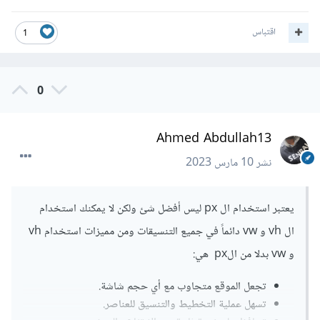
اقتباس
1
0
Ahmed Abdullah13
نشر
10 مارس 2023
يعتبر استخدام ال px ليس أفضل شئ ولكن لا يمكنك استخدام
ال vh و vw دائماً في جميع التنسيقات ومن مميزات استخدام vh
و vw بدلا من الpx هي:
تجعل الموقع متجاوب مع أي حجم شاشة.
تسهل عملية التخطيط والتنسيق للعناصر.