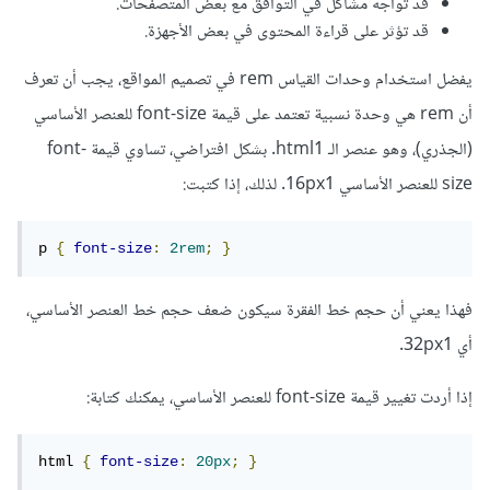
قد تواجه مشاكل في التوافق مع بعض المتصفحات.
قد تؤثر على قراءة المحتوى في بعض الأجهزة.
يفضل استخدام وحدات القياس rem في تصميم المواقع، يجب أن تعرف
أن rem هي وحدة نسبية تعتمد على قيمة font-size للعنصر الأساسي
(الجذري)، وهو عنصر الـ html1. بشكل افتراضي، تساوي قيمة font-
size للعنصر الأساسي 16px1. لذلك، إذا كتبت:
p 
{
font-size
:
2rem
;
}
فهذا يعني أن حجم خط الفقرة سيكون ضعف حجم خط العنصر الأساسي،
أي 32px1.
إذا أردت تغيير قيمة font-size للعنصر الأساسي، يمكنك كتابة:
html 
{
font-size
:
20px
;
}