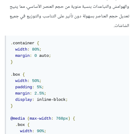
تستخدم لتحديد حجم العناصر النسبية بناءً على حجم الخط
والهوامش والتباعدات بنسبة مئوية من حجم العنصر الأساسي، مما يتيح
الأساسي للصفحة.
تعديل حجم العناصر بسهولة دون تأثير على التناسب والتوزيع في جميع
تتكيف بشكل جيد مع الشاشات ذات الأحجام المختلفة.
الشاشات.
تتيح للمستخدم تغيير حجم الخطوط في المتصفح بسهولة.
عيوب:
.
container 
{
width
:
80%
;
قد تكون صعبة الفهم للمبتدئين في تصميم الويب.
margin
:
0
 auto
;
يمكن أن يؤثر استخدامها على أداء الموقع إذا استخدمت
}
بشكل غير صحيح.
.
box 
{
width
:
50%
;
padding
:
5%
;
margin
:
2.5%
;
عادةً ما يتم استخدام مزيج من هذه الوحدات في التصميم
display
:
 inline-block
;
لتحقيق التوازن بين تحديد حجم العناصر بشكل دقيق ومرونة
}
التصميم لتتكيف مع الشاشات المختلفة.
@media
(
max-width
:
768px
)
{
.
box 
{
width
:
90%
;