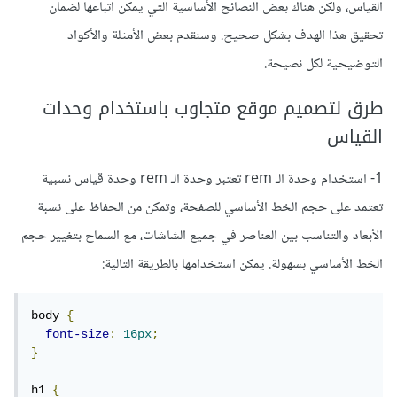
القياس، ولكن هناك بعض النصائح الأساسية التي يمكن اتباعها لضمان
سهلة الاستخدام والفهم.
تحقيق هذا الهدف بشكل صحيح. وسنقدم بعض الأمثلة والأكواد
عيوب:
التوضيحية لكل نصيحة.
هي وحدة ثابتة وصلبة ولا تتكيف بشكل جيد مع الشاشات
طرق لتصميم موقع متجاوب باستخدام وحدات
ذات الأحجام المختلفة.
القياس
يمكن أن تسبب مشاكل في تنسيق التصميم عند تغيير حجم
الشاشة.
1- استخدام وحدة الـ rem تعتبر وحدة الـ rem وحدة قياس نسبية
وحدة الـvh والـvw:
تعتمد على حجم الخط الأساسي للصفحة، وتمكن من الحفاظ على نسبة
الأبعاد والتناسب بين العناصر في جميع الشاشات، مع السماح بتغيير حجم
يمكن استخدام وحدة الـvh والـvw لتحديد حجم العناصر النسبية
الخط الأساسي بسهولة. يمكن استخدامها بالطريقة التالية:
بناءً على حجم الشاشة مثل العناصر النصية وأبعاد الحاويات
والعناصر المتغيرة بناءً على حجم الشاشة.
body 
{
font-size
:
16px
;
مميزات:
}
تستخدم لتحديد حجم العناصر النسبية مثل العناصر النصية
h1 
{