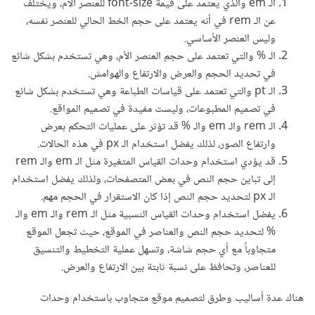
الـ em والذي يعتمد على قيمة font-size للعنصر الأم، ويختلف
عن الـ rem في أنه يعتمد على حجم الخط الحالي للعنصر نفسه،
ومع ذلك، يجب أن يتم استخدام وحدة الـrem بحذر، حيث يمكن
وليس العنصر الأساسي.
أن تؤثر بشكل كبير على تصميم الويب إذا تم تحديد القيم بشكل غير
الـ % والتي تعتمد على حجم العنصر الأم، وهي تستخدم بشكل شائع
مناسب. لذلك، ينبغي أن يتم تحديد حجم الخط المحدد للجسم
في تحديد الحجم والعرض والارتفاع والهوامش.
الـ pt والتي تعتمد على قياسات الطباعة وهي تستخدم بشكل شائع
body بشكل جيد وفقًا لاحتياجات التصميم، كما ينبغي أيضًا تحديد
في تصميم المطبوعات، وليست مفيدة في تصميم المواقع.
قيم الـrem بحسب نسب محددة ومناسبة لكل عنصر في صفحة
الـ rem والـ em والـ % قد تؤثر على عمليات التحكم بعرض
الويب.
وارتفاع الصور، لذلك يفضل استخدام الـ px في هذه الحالات.
قد يؤدي استخدام وحدات القياس المتغيرة مثل الـ em والـ rem
وحدة الـpx:
إلى تباين حجم النص في بعض المتصفحات، ولذلك يفضل استخدام
الـ px لتحديد حجم النص إذا كان الاستقرار في الحجم مهم.
يمكن استخدام وحدة الـpx لتحديد حجم العناصر الثابتة مثل الصور
يفضل استخدام وحدات القياس النسبية مثل الـ rem والـ em والـ
والإطارات والشعارات.
% لتحديد حجم النص والعناصر في الموقع، حيث تجعل الموقع
متجاوباً مع أي حجم شاشة، وتسهل عملية التخطيط والتنسيق
مميزات:
للعناصر، وتحافظ على نسبة ثابتة بين الارتفاع والعرض.
تستخدم لتحديد حجم العناصر الثابتة مثل الصور والإطارات
هناك عدة أساليب وطرق لتصميم موقع متجاوب باستخدام وحدات
والشعارات.