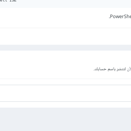
ell ISE
آن
لتنشر باسم حسابك.