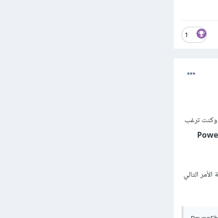
1
 السبب وكنت ترغب
 بدلاً من PowerShell
 زر الويندوز + R, سوف تفتح لك نافذة RUN قم بكتابة الأمر التالي