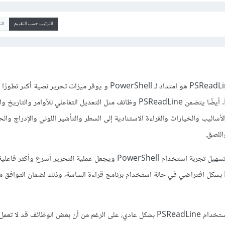
الترتيب حسب التقييم
ال
في البداية يجب معرفة أن PSReadLine هو امتداد لـ PowerShell و يوفر ميزات تحرير نصية
الافتراضية في PowerShell. أيضًا يتضمن PSReadLine وظائف مثل التعديل التفاعلي للأوامر والتار
الأساليب والخيارات والقراءة الاستنادية إلى السطر والتأشير اللوني والإدراج وا
اللصق.
ويساعد PSReadLine على تسهيل تجربة استخدام PowerShell ويجعل عملية التحرير أسرع و
قد يتم تعطيل PSReadLine بشكل افتراضي في حالة استخدام برنامج قراءة الشاشة، وذلك لضمان التوافق
يمكنك تجاهل هذا التحذير واستخدام PSReadLine بشكل عادي، على الرغم من أن بعض الوظائف قد لا