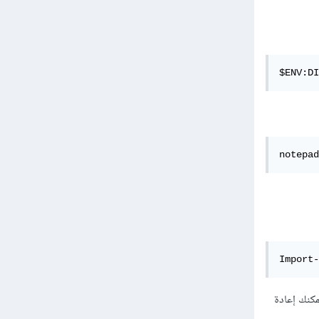
$ENV:DI
notepad
Import-
مكنك إعادة