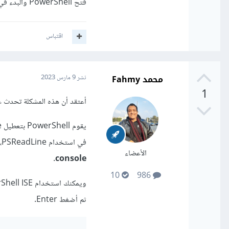
فتح PowerShell والبدء في استخدامه كالمعتاد، وسيتم تمكين PSReadLine بشكل دائم.
اقتباس
محمد Fahmy
نشر
9 مارس 2023
1
أعتقد أن هذه المشكلة تحدث ع
في استخدام PSReadLine، يمكنك تعطيل قارئ الشاشة أو
الأعضاء
.
console
10
986
ثم أضغط Enter.