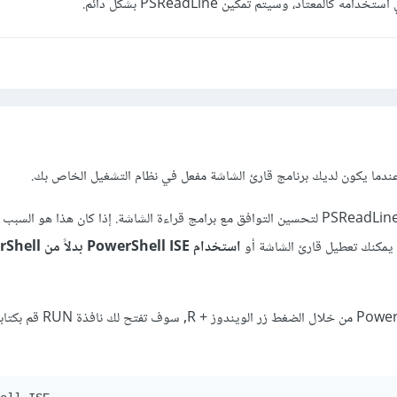
ندما يكون لديك برنامج قارئ الشاشة مفعل في نظام التشغيل الخاص بك.
يقوم PowerShell بتعطيل PSReadLine لتحسين التوافق مع برامج قراءة الشاشة. إذا كان هذا هو
استخدام PowerShell ISE
ويمكنك استخدام PowerShell ISE من خلال الضغط