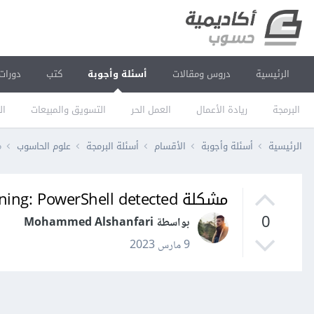
الرئيسية
دروس ومقالات
أسئلة وأجوبة
كتب
دورات
البرمجة
ريادة الأعمال
العمل الحر
التسويق والمبيعات
ال
الرئيسية
أسئلة وأجوبة
الأقسام
أسئلة البرمجة
علوم الحاسوب
مش
مشكلة Cause of Warning: PowerShell detected
0
بواسطة Mohammed Alshanfari
9 مارس 2023