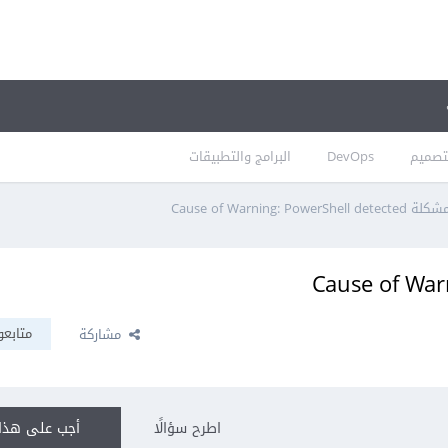
تصميم
DevOps
البرامج والتطبيقات
كلة Cause of Warning: PowerShell detected
متابعو
مشاركة
اطرح سؤالًا
أجب على هذا 