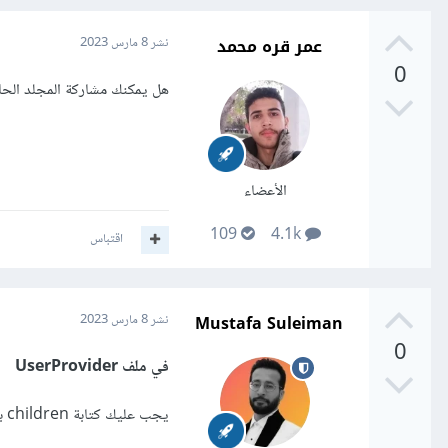
عمر قره محمد
نشر
8 مارس 2023
0
هل يمكنك مشاركة المجلد الحا
الأعضاء
109
4.1k
اقتباس
Mustafa Suleiman
نشر
8 مارس 2023
0
في ملف UserProvider
يجب عليك كتابة children بحرف صغير وليس Children