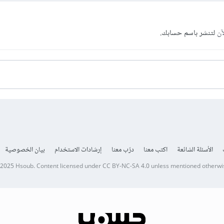
آن
لتنشر باسم حسابك.
الأسئلة الشائعة
اكتب معنا
درّب معنا
إرشادات الاستخدام
بيان الخصوصية
 2025
Hsoub
.
Content licensed under
CC BY-NC-SA 4.0
unless mentioned otherwi