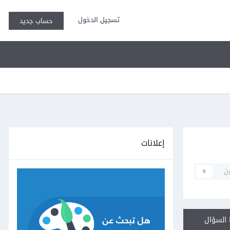
تسجيل الدخول
حساب جديد
إعلانات
ن
0
السؤال