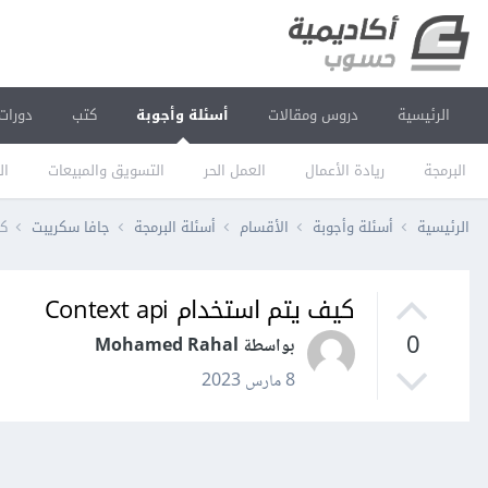
الرئيسية
دروس ومقالات
أسئلة وأجوبة
كتب
دورات
البرمجة
ريادة الأعمال
العمل الحر
التسويق والمبيعات
ال
الرئيسية
أسئلة وأجوبة
الأقسام
أسئلة البرمجة
جافا سكريبت
كي
كيف يتم استخدام Context api
0
بواسطة Mohamed Rahal
8 مارس 2023