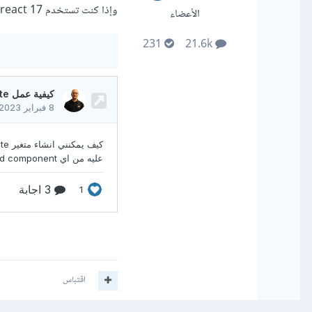
وإذا كنت تستخدم react 17 أو أقل فقم باستيراد react
الأعضاء
231
21.6k
اقتباس