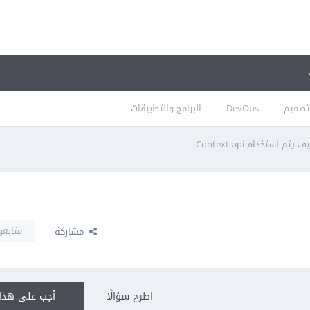
تصميم
DevOps
البرامج والتطبيقات
ف يتم استخدام Context api
متابعو
مشاركة
اطرح سؤالًا
أجب على هذا 