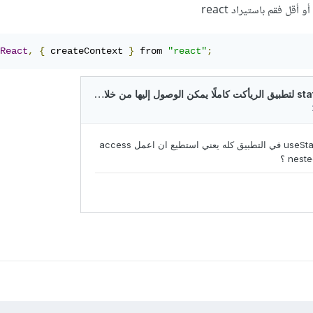
React
,
{
 createContext 
}
 from 
"react"
;