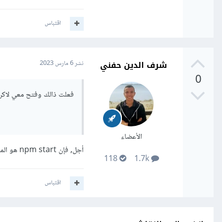
اقتباس
شرف الدين حفني
نشر
6 مارس 2023
0
فعلت ذالك وفتح معي لاكن هل
الأعضاء
أجل, فإن npm start هو المسؤل عن تشغيل المشروع
118
1.7k
اقتباس