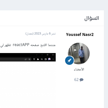
السؤال
Youssef Nasr2
نشر
6 مارس 2023
(معدل)
عندما افتح صفحه reactAPP تظهر لي مشكلة
الأعضاء
62