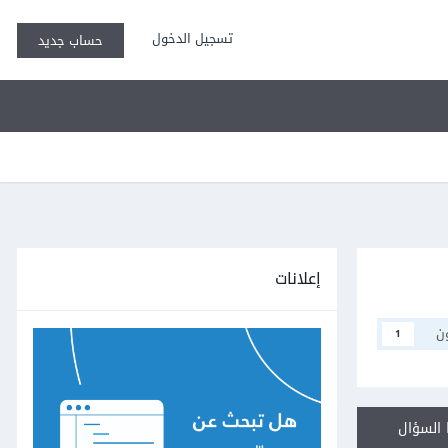
تسجيل الدخول
حساب جديد
إعلانات
ن
1
السؤال