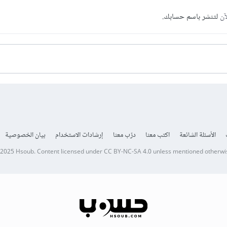
آن
لتنشر باسم حسابك.
الأسئلة الشائعة
اكتب معنا
درّب معنا
إرشادات الاستخدام
بيان الخصوصية
 2025
Hsoub
.
Content licensed under
CC BY-NC-SA 4.0
unless mentioned otherwi