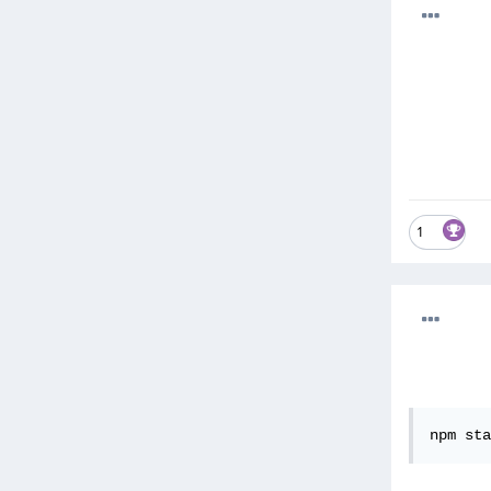
1
npm sta