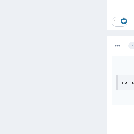
1
ب
npm s