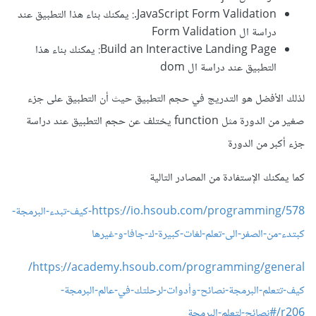
JavaScript Form Validation.: يمكنك بناء هذا التطبيق عند
دراسة ال Form Validation
Build an Interactive Landing Page: يمكنك بناء هذا
التطبيق عند دراسة ال dom
لذلك الأفضل هو التدريج في حجم التطبيق حيث أن التطبيق على جزء
صغير من الدورة مثل function يختلف عن حجم التطبيق عند دراسة
جزء أكبر من الدورة
كما يمكنك الإستفادة من المصادر التالية
https://io.hsoub.com/programming/578-كيف-تبدء-البرمجة-
كبتدء-من-الصفر-الى-تعلم-لغات-كبيرة-ك-جافا-و-غيرها
https://academy.hsoub.com/programming/general/
كيف-تتعلم-البرمجة-نصائح-وأدوات-لرحلتك-في-عالم-البرمجة-
r206/#نصائح-لتعلم-البرمجة