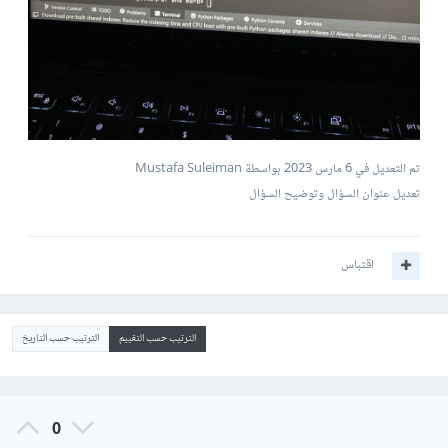
تم التعديل في
6 مارس 2023
بواسطة Mustafa Suleiman
تعديل عنوان السؤال وتوضيح السؤال
اقتباس
الترتيب حسب التقييم
الترتيب حسب التاريخ
0