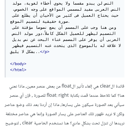
النص لن يبدو مقسما ولا يحوي أخطاء لغوية، مولد 
النص العربى مفيد لمصممي المواقع على وجه الخصوص، 
حيث يحتاج العميل فى كثير من الأحيان أن يطلع على 
صورة حقيقية لتصميم الموقع.

ومن هنا وجب على المصمم أن يضع نصوصا مؤقتة على 
التصميم ليظهر للعميل الشكل كاملاً،دور مولد النص 
العربى أن يوفر على المصمم عناء البحث عن نص بديل 
لا علاقة له بالموضوع الذى يتحدث عنه التصميم فيظهر 
</p>
بشكل لا يليق..
</body>
</html>
فائدة الclear هي إلغاء تأثير الfloat من بعض عنصر معين, ماذا نعني
هنا؟ كما تلاحظ عندما قمت بكتابة float: right للصورة , فإن أي عنصر
سيأتي بعد الصورة سيكون على يسارها, ماذا إن أردنا بعد ذلك وضع عناصر
ولكن لا نريد ظهور تلك العناصر على يسار الصورة وإنما هي عناصر مختلفة
نريدها ان تنزل تحت بشكلٍ عادي؟ هنا نستخدم الخاصية clear , لتوضيح