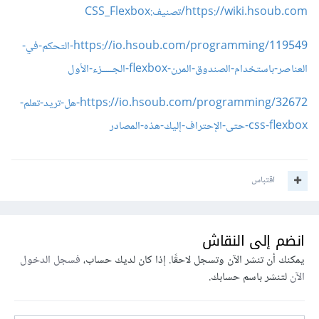
https://wiki.hsoub.com/تصنيف:CSS_Flexbox
https://io.hsoub.com/programming/119549-التحكم-في-
العناصر-باستخدام-الصندوق-المرن-flexbox-الجـــــزء-الأول
https://io.hsoub.com/programming/32672-هل-تريد-تعلم-
css-flexbox-حتى-الإحتراف-إليك-هذه-المصادر
اقتباس
انضم إلى النقاش
يمكنك أن تنشر الآن وتسجل لاحقًا. إذا كان لديك حساب،
فسجل الدخول
الآن
لتنشر باسم حسابك.