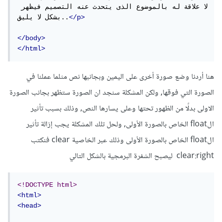
لا علاقة له بالموضوع الذى يتحدث عنه التصميم فيظهر 
</p>
بشكل لا يليق..
</body>
</html>
هنا أردنا وضع صورة أخرى على اليمين وبجانبها نص مثلما عملنا في
الصورة التي فوقها, ولكن المشكلة سنجد ان الصورة ستظهر بجانب الصورة
الاولى بدلًا من الظهور تحتها وعلى يسارها النص, وذلك بسبب تأثير
الfloat الخاص بالصورة الأولى, ولحل تلك المشكلة يجب إزالة تأثير
الfloat الخاص بالصورة الأولى وذلك عبر الخاصية clear فنكتب
clear:right ليصبح الشفرة البرمجية بالشكل التالي
<!DOCTYPE html>
<html>
<head>