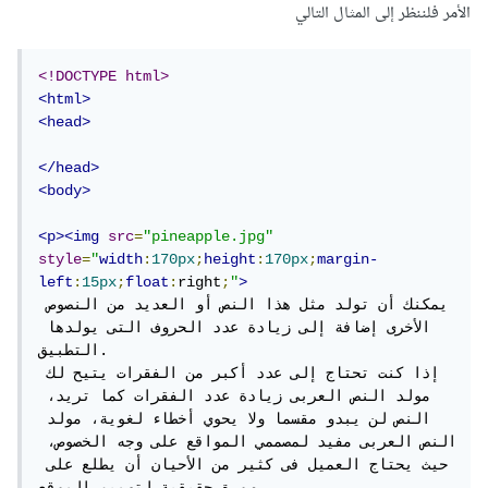
الأمر فلننظر إلى المثال التالي
<!DOCTYPE html>
<html>
<head>
</head>
<body>
<p><img
src
=
"pineapple.jpg"
style
=
"
width
:
170px
;
height
:
170px
;
margin-
left
:
15px
;
float
:
right
;
"
>
يمكنك أن تولد مثل هذا النص أو العديد من النصوص 
الأخرى إضافة إلى زيادة عدد الحروف التى يولدها 
التطبيق.

إذا كنت تحتاج إلى عدد أكبر من الفقرات يتيح لك 
مولد النص العربى زيادة عدد الفقرات كما تريد، 
النص لن يبدو مقسما ولا يحوي أخطاء لغوية، مولد 
النص العربى مفيد لمصممي المواقع على وجه الخصوص، 
حيث يحتاج العميل فى كثير من الأحيان أن يطلع على 