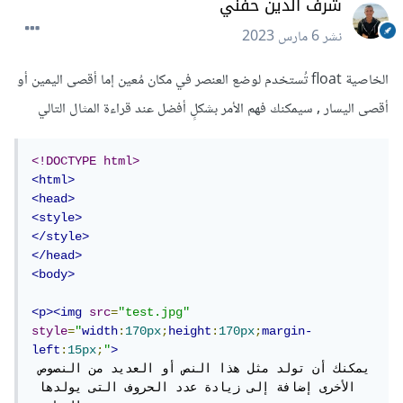
شرف الدين حفني
نشر
6 مارس 2023
الخاصية float تُستخدم لوضع العنصر في مكان مُعين إما أقصى اليمين أو
أقصى اليسار , سيمكنك فهم الأمر بشكلٍ أفضل عند قراءة المثال التالي
<!DOCTYPE html>
<html>
<head>
<style>
</style>
</head>
<body>
<p><img
src
=
"test.jpg"
style
=
"
width
:
170px
;
height
:
170px
;
margin-
left
:
15px
;
"
>
يمكنك أن تولد مثل هذا النص أو العديد من النصوص 
الأخرى إضافة إلى زيادة عدد الحروف التى يولدها 