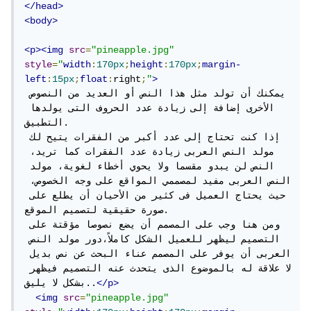
</head>
<body>
<p><img
src
=
"pineapple.jpg"
style
=
"
width
:
170px
;
height
:
170px
;
margin-
left
:
15px
;
float
:
right
;
"
>
يمكنك أن تولد مثل هذا النص أو العديد من النصوص 
الأخرى إضافة إلى زيادة عدد الحروف التى يولدها 
التطبيق.

إذا كنت تحتاج إلى عدد أكبر من الفقرات يتيح لك 
مولد النص العربى زيادة عدد الفقرات كما تريد، 
النص لن يبدو مقسما ولا يحوي أخطاء لغوية، مولد 
النص العربى مفيد لمصممي المواقع على وجه الخصوص، 
حيث يحتاج العميل فى كثير من الأحيان أن يطلع على 
صورة حقيقية لتصميم الموقع.

ومن هنا وجب على المصمم أن يضع نصوصا مؤقتة على 
التصميم ليظهر للعميل الشكل كاملاً،دور مولد النص 
العربى أن يوفر على المصمم عناء البحث عن نص بديل 
لا علاقة له بالموضوع الذى يتحدث عنه التصميم فيظهر 
</p>
بشكل لا يليق..
<img
src
=
"pineapple.jpg"