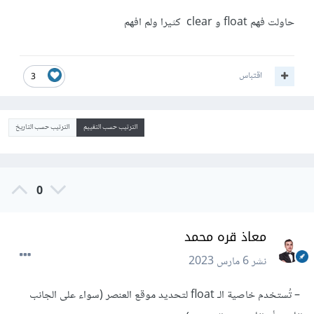
حاولت فهم float و clear كثيرا ولم افهم
اقتباس
3
الترتيب حسب التقييم
الترتيب حسب التاريخ
0
معاذ قره محمد
نشر
6 مارس 2023
– تُستخدم خاصية الـ float لتحديد موقع العنصر (سواء على الجانب