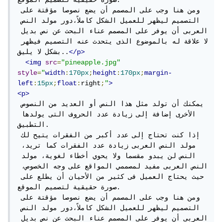
صورة حقيقية لتصميم الموقع.

ومن هنا وجب على المصمم أن يضع نصوصا مؤقتة على 
التصميم ليظهر للعميل الشكل كاملاً،دور مولد النص 
العربى أن يوفر على المصمم عناء البحث عن نص بديل 
لا علاقة له بالموضوع الذى يتحدث عنه التصميم فيظهر 
</p>
بشكل لا يليق..
<img
src
=
"pineapple.jpg"
style
=
"
width
:
170px
;
height
:
170px
;
margin-
left
:
15px
;
float
:
right
;
"
>
<p>
يمكنك أن تولد مثل هذا النص أو العديد من النصوص 
الأخرى إضافة إلى زيادة عدد الحروف التى يولدها 
التطبيق.

إذا كنت تحتاج إلى عدد أكبر من الفقرات يتيح لك 
مولد النص العربى زيادة عدد الفقرات كما تريد، 
النص لن يبدو مقسما ولا يحوي أخطاء لغوية، مولد 
النص العربى مفيد لمصممي المواقع على وجه الخصوص، 
حيث يحتاج العميل فى كثير من الأحيان أن يطلع على 
صورة حقيقية لتصميم الموقع.

ومن هنا وجب على المصمم أن يضع نصوصا مؤقتة على 
التصميم ليظهر للعميل الشكل كاملاً،دور مولد النص 
العربى أن يوفر على المصمم عناء البحث عن نص بديل 