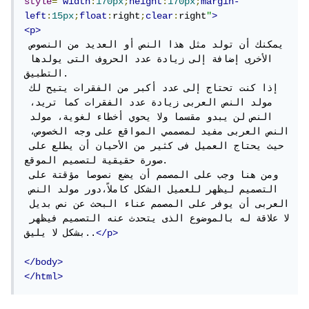
style
=
"
width
:
170px
;
height
:
170px
;
margin-
left
:
15px
;
float
:
right
;
clear
:
right
"
>
<p>
يمكنك أن تولد مثل هذا النص أو العديد من النصوص 
الأخرى إضافة إلى زيادة عدد الحروف التى يولدها 
التطبيق.

إذا كنت تحتاج إلى عدد أكبر من الفقرات يتيح لك 
مولد النص العربى زيادة عدد الفقرات كما تريد، 
النص لن يبدو مقسما ولا يحوي أخطاء لغوية، مولد 
النص العربى مفيد لمصممي المواقع على وجه الخصوص، 
حيث يحتاج العميل فى كثير من الأحيان أن يطلع على 
صورة حقيقية لتصميم الموقع.

ومن هنا وجب على المصمم أن يضع نصوصا مؤقتة على 
التصميم ليظهر للعميل الشكل كاملاً،دور مولد النص 
العربى أن يوفر على المصمم عناء البحث عن نص بديل 
لا علاقة له بالموضوع الذى يتحدث عنه التصميم فيظهر 
</p>
بشكل لا يليق..
</body>
</html>