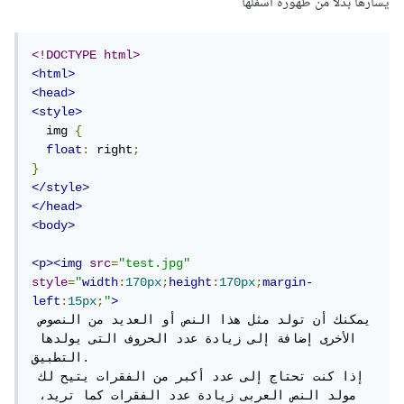
يسارها بدلًا من ظهوره اسفلها
<!DOCTYPE html>
<html>
<head>
<style>
  img 
{
float
:
 right
;
}
</style>
</head>
<body>
<p><img
src
=
"test.jpg"
style
=
"
width
:
170px
;
height
:
170px
;
margin-
left
:
15px
;
"
>
يمكنك أن تولد مثل هذا النص أو العديد من النصوص 
الأخرى إضافة إلى زيادة عدد الحروف التى يولدها 
التطبيق.

إذا كنت تحتاج إلى عدد أكبر من الفقرات يتيح لك 
مولد النص العربى زيادة عدد الفقرات كما تريد، 