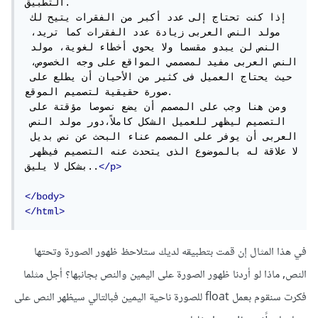
التطبيق.

إذا كنت تحتاج إلى عدد أكبر من الفقرات يتيح لك 
مولد النص العربى زيادة عدد الفقرات كما تريد، 
النص لن يبدو مقسما ولا يحوي أخطاء لغوية، مولد 
النص العربى مفيد لمصممي المواقع على وجه الخصوص، 
حيث يحتاج العميل فى كثير من الأحيان أن يطلع على 
صورة حقيقية لتصميم الموقع.

ومن هنا وجب على المصمم أن يضع نصوصا مؤقتة على 
التصميم ليظهر للعميل الشكل كاملاً،دور مولد النص 
العربى أن يوفر على المصمم عناء البحث عن نص بديل 
لا علاقة له بالموضوع الذى يتحدث عنه التصميم فيظهر 
</p>
بشكل لا يليق..
</body>
</html>
في هذا المثال إن قمت بتطبيقه لديك ستلاحظ ظهور الصورة وتحتها
النص, ماذا لو أردنا ظهور الصورة على اليمين والنص بجانبها؟ أجل مثلما
فكرت سنقوم بعمل float للصورة ناحية اليمين فبالتالي سيظهر النص على