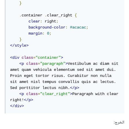
}
.
container 
.
clear_right 
{
clear
:
 right
;
background-color
:
#acacac
;
margin
:
0
;
}
</style>
<div
class
=
"container"
>
<p
class
=
"paragraph"
>
Vestibulum ac diam sit 
amet quam vehicula elementum sed sit amet dui. 
Proin eget tortor risus. Curabitur non nulla 
sit amet nisl tempus convallis quis ac lectus. 
Sed porttitor lectus nibh.
</p>
<p
class
=
"clear_right"
>
Paragraph with clear 
right!
</p>
</div>
الخرج: