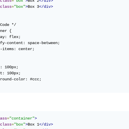
class
=
"box"
>
Box 2
</div>
class
=
"box"
>
Box 3
</div>
Code */

ner {

ay: flex;

fy-content: space-between;

-items: center;

: 100px;

t: 100px;

round-color: #ccc;

ass
=
"container"
>
class
=
"box"
>
Box 1
</div>