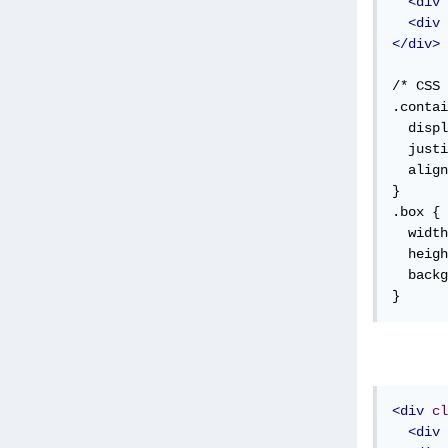
<div
<div
</div>
/* CSS 
.contai
  displ
  justi
  align
}

.box {

  width
  heigh
  backg
}
<div
cl
<div