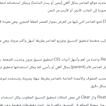
ستخدم ال Float لتحديد موقع العناصر بشكل أفقي (يمين أو يسار الشاشة)، ويمكن استخدامه لت
صورة إلى الجانب الأيمن أو الأيسر من النص.
: تُستخدم خاصية Clear لمنع العناصر التي تليها من العرض بجوار العنصر المطفأ الصفري، وهي مفيد
: تعد خاصية Flexbox واحدة من أهم وأسهل أدوات CSS لتحقيق تنسيق مرون وحديث للصف
ما يمكن استخدامها لتحقيق ترتيب العناصر.
سمح خاصية Grid بتحديد الصفوف والأعمدة الخاصة بالعناصر بطريقة سهلة ومرونة، وتستخدم لت
بشكل دقيق.
المزايا، مثل سهولة التحكم في التنسيق، والقدرة على إنشاء تخطيطات متقدمة وغير تقل