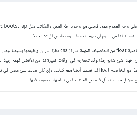
أجل , تعلم الcss
فسك لذا من المهم أن تفهم تنسيقات وخصائص الcss جيدًا
وعلى وجه الخصوص فإن الخاصية float من الخاصيات المُهمة في الcss نظرًا إلى أن وظيفتها 
 فهذا شئ شائع جدًا وقد تحتاجه في أوقات كثيرة لذا من الأفضل فهمه جيدًا ,
clear تُستخدم بشكلٍ شائع جدًا مع الخاصية float لذا تعلمها أيضًا مهم كذلك, وإن كان هنالك شئ 
 سؤال جديد تسأل فيه عن الجزئية التي تواجهك صعوبة فيها