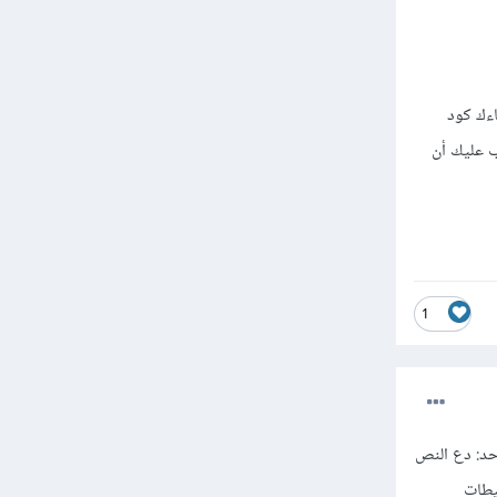
ختلفة مستغنياً عن float و clear، أما إن جاءك كود
ب عليك أن
1
ام بشيء واحد: دع النص
للتخطيطات