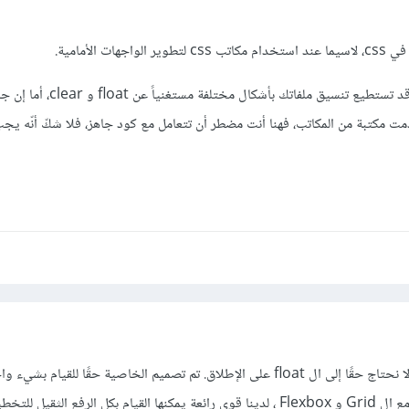
ت الأمامية.
فإذا كنت تكتب الكود بنفسك، قد تستطيع تنسيق ملفاتك بأشكال م
مت مكتبة من المكاتب، فهنا أنت مضطر أن تتعامل مع كود جاهز، فلا شكّ أنّه يج
مع CSS Grid و Flexbox ، لا نحتاج حقًا إلى ال float على الإطلاق. تم تصميم الخاصية حقًا للقي
يلتف حول الصور. ولكن الآن ، مع ال Grid و Flexbox ، لدينا قوى رائعة يمكنها القيام بكل الرفع الثقيل 