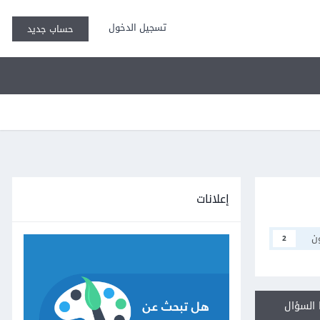
تسجيل الدخول
حساب جديد
إعلانات
ن
2
السؤال