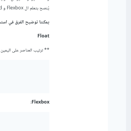
يُنصح بتعلم ال Flexbox و Grid للحصول على التنسيقات المطلوبة بطريقة أكثر سهولة ومرونة ولن تحتاج غيرهما.
يمكننا توضيح الفرق في استخدام Flexbox و Grid بالأمثلة البرمج
Float
** ترتيب العناصر على اليمين 
Flexbox: