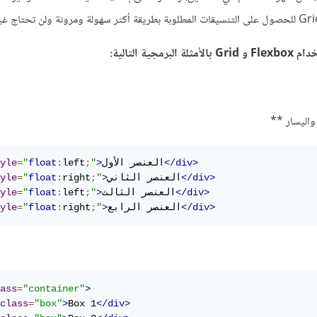
ية التالية:
واليسار **
</div>
العنصر الأول
>
"
;
left
:
float
"
=
yle
</div>
العنصر الثاني
>
"
;
right
:
float
"
=
yle
</div>
العنصر الثالث
>
"
;
left
:
float
"
=
yle
</div>
العنصر الرابع
>
"
;
right
:
float
"
=
yle
ass
=
"container"
>
class
=
"box"
>
Box 1
</div>