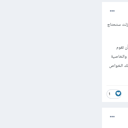
 بخصائصها على وجه العموم مهم, فحتى مع وجود أطر العمل والمكاتب مثل bootstrap لازلت ستحتاج
بسيطة وهي أن تقوم
 والخاصية
معين في تلك الخواص
1