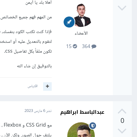
أهلا بك يا أيمن
من المهم فهم جميع الخصائص في css، لاسيما عند استخدام مكاتب css لتطوير الواجها
الأعضاء
لتقوم بالتعديل عليه أو استخد
15
364
تكون ملمّاً بكل تفاصيل css.
بالتوفيق إن شاء الله
اقتباس
عبدالباسط ابراهيم
نشر
6 مارس 2023
0