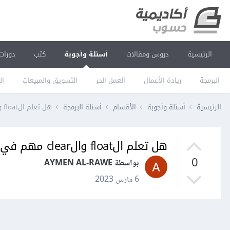
الرئيسية
دروس ومقالات
أسئلة وأجوبة
كتب
دورات
البرمجة
ريادة الأعمال
العمل الحر
التسويق والمبيعات
ال
الرئيسية
أسئلة وأجوبة
الأقسام
أسئلة البرمجة
هل تعلم الfloat والclear مهم في css
هل تعلم الfloat والclear مهم في css
0
بواسطة AYMEN AL-RAWE
6 مارس 2023