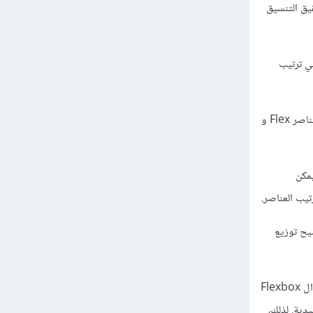
حقيق التنسيق
ة في ترتيب
تتيح CSS أدوات جديدة وأساليب متقدمة لتحقيق التنسيق وتوزيع العناصر بطريقة أسهل وأكثر مرونة، وهي عناصر Flex و
حة. يمكن
وضيح توزيع
بشكل عام، يمكن استخدام ال Float وال Clear في بعض الحالات لتحقيق التنسيق المطلوب، ولكن استخدام ال Flexbox
يدية. لذلك،