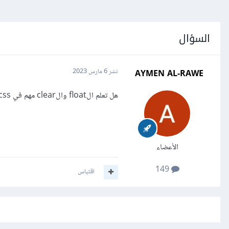
السؤال
AYMEN AL-RAWE
نشر
6 مارس 2023
هل تعلم الfloat والclear مهم في css
الأعضاء
149
اقتباس