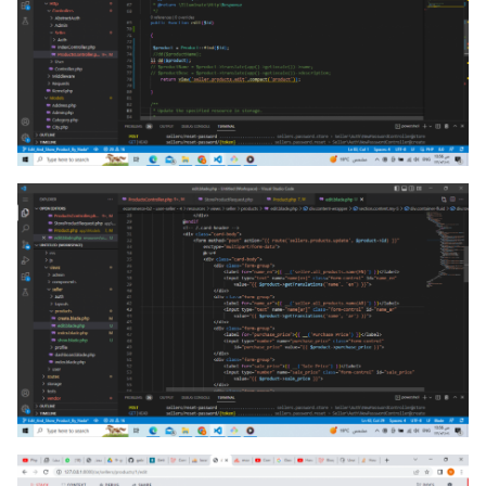
سياق لا يختص بالحزمة التي تستعملينها، فالتوابع الموصوفة
موجودة في حزمة laravel-translatable من Astrotomic
في حين أن السياق المطلوب هو ذلك الخاص ب laravel-
translatble من spatie. والتوابع الموصوفة في الأولى تختلف
عن دلالة استخدامها في الثانية وهو ما ينتج المشكلة التي تحدث
معك بطبيعة الحال.
تعرفي على الفروقات ما بينهما عن طريق توثيقاتهما الرسمية:
Astrotomic / laravel-translatable
spatie/laravel-translatable