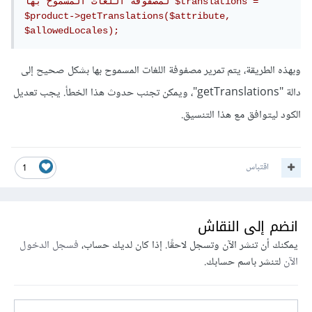
لمصفوفة اللغات المسموح بها $translations = 
$product->getTranslations($attribute, 
$allowedLocales);
وبهذه الطريقة، يتم تمرير مصفوفة اللغات المسموح بها بشكل صحيح إلى
دالة "getTranslations"، ويمكن تجنب حدوث هذا الخطأ. يجب تعديل
الكود ليتوافق مع هذا التنسيق.
اقتباس
1
انضم إلى النقاش
يمكنك أن تنشر الآن وتسجل لاحقًا. إذا كان لديك حساب،
فسجل الدخول
الآن
لتنشر باسم حسابك.