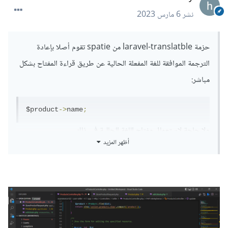
نشر
6 مارس 2023
حزمة laravel-translatble من spatie تقوم أصلا بإعادة
الترجمة الموافقة للغة المفعلة الحالية عن طريق قراءة المفتاح بشكل
مباشر:
$product
->
name
;
ولا حاجة لاستعمال مفتاح اللغة الحالية في ذلك.
أظهر المزيد
يمكنك على كل حال استعمال التابع getTranslation لقراءة
الترجمة الموافقة للغة معينة:
$product
->
getTranslation
(
'name'
,
'en'
);
أما عن السياق الذي تستخدمينه في جلب الترجمات أو وضعها فهو