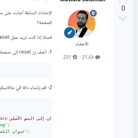
0
الإجابات السابقة أجابت على 
الصفحة؟
فمثلا إذا كنت تريد عمل Reset للعبة في المتصفح لإعادة اللعبة من البداية، فالأفضل القيام بالتالي:
الأعضاء
1- أضف زر reset إلى صفحة اللعبة باستخدام عنصر HTML button.
231
21.6k
2- قم بإنشاء دالة في جافاسكريبت تتحكم في إعادة تعيين قيم اللعبة إلى الوضع الأصلي.
// مثال: إذا كان لديك لعبة تتكون من صورة وعنوان، يمكنك تعيين src الصورة إلى الصورة الأصلية ونص العنوان إلى النص الأصلي
ng'
;
;
'عنوان اللعبة الأصلي'