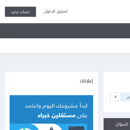
تسجيل الدخول
حساب جديد
إعلانات
ن
2
السؤال