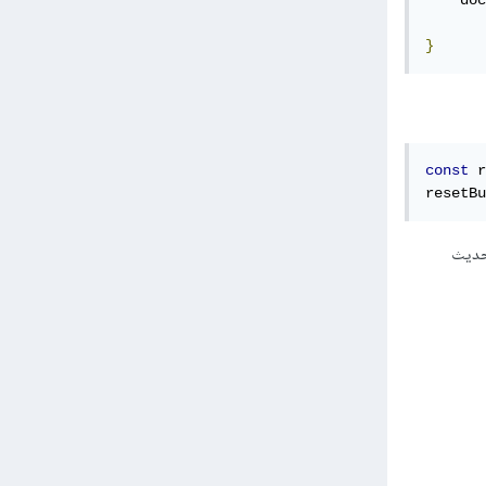
    doc
}
const
 r
resetBu
تحديث