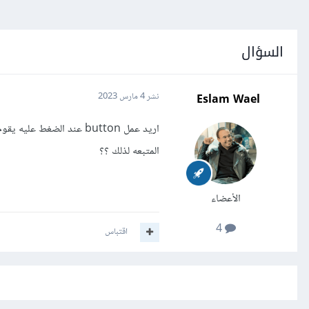
السؤال
Eslam Wael
نشر
4 مارس 2023
اريد عمل button عند الض
المتبعه لذلك ؟؟
الأعضاء
4
اقتباس