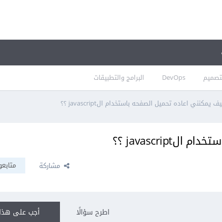
تصميم
DevOps
البرامج والتطبيقات
ف يمكنني اعاده تحميل الصفحه باستخدام الjavascript ؟؟
javascrip ؟؟
متابعو
مشاركة
اطرح سؤالًا
أجب على هذا 