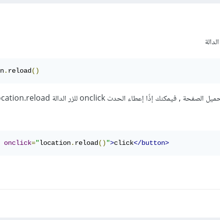
لدالة
n
.
reload
()
onclick
=
"
location
.
reload
()
"
>
click
</button>