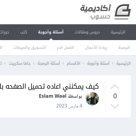
الرئيسية
دروس ومقالات
أسئلة وأجوبة
كتب
دورات
البرمجة
ريادة الأعمال
العمل الحر
التسويق والمبيعات
ال
الرئيسية
أسئلة وأجوبة
الأقسام
أسئلة البرمجة
جافا سكريبت
كي
كيف يمكنني اعاده تحميل الصفحه باستخدام الt
0
بواسطة Eslam Wael
4 مارس 2023