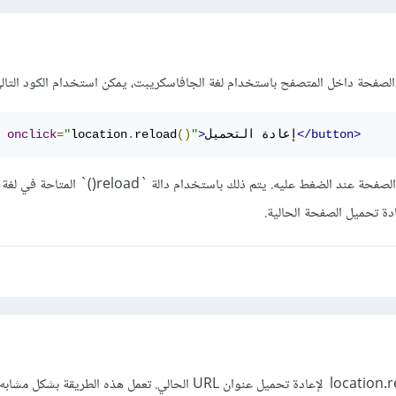
الصفحة داخل المتصفح باستخدام لغة الجافاسكريبت، يمكن استخدام الكود التالي
</button>
إعادة التحميل
>
"
()
reload
.
location
"
=
onclick
سيقوم هذا الزر بإعادة تحميل الصفحة عند الضغط عليه. يتم ذلك باستخدام دالة `reload()` المتاحة في لغة
دة تحميل الصفحة الحالية.
يمكنك استخدام الدالة location.reload لإعادة تحميل عنوان URL الحالي. تعمل هذه الطريقة بشكل م