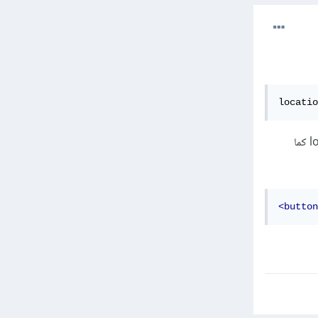
locatio
حيث تقوم تلك الدالة بإعادة تحميل الصفحة , فيمكنك إذًا إعطاء الحدث onclick للزر الدالة location.reload كما
<button