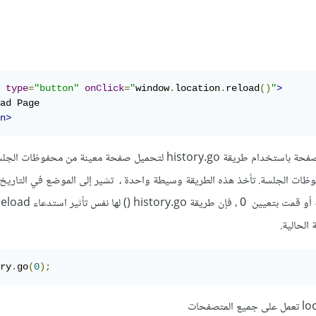
type
=
"button"
onClick
=
"
window
.
location
.
reload
()
"
>
n>
بدلاً من ذلك ، يمكنك تحديث صفحة باستخدام طريقة history.go لتحميل صفحة معينة من 
ظات الجلسة. تأخذ هذه الطريقة وسيطة واحدة ، تشير إلى الموضع في التاريخ لل
و إذا لم تقم بإضافة أي وسيطة أو قمت بتعيي
الحالية.
ry
.
go
(
0
);