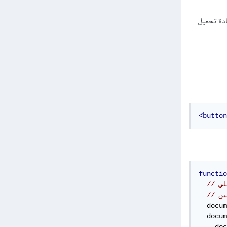
ادة تحميل
<button
functio
لي
  docum
  docum