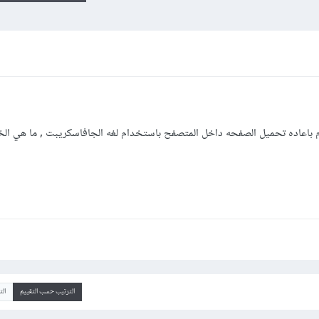
غط عليه يقوم باعاده تحميل الصفحه داخل المتصفح باستخدام لغه الجافاسكريبت , ما هي ا
الترتيب حسب التقييم
ال