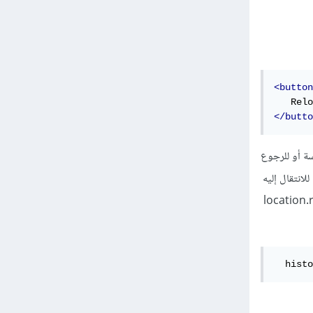
<button
</butto
محفوظات الجلسة أو للرجوع
انتقال إليه
ن 0 ، فإن طريقة history.go () لها نفس تأثير استدعاء location.reload
  histo