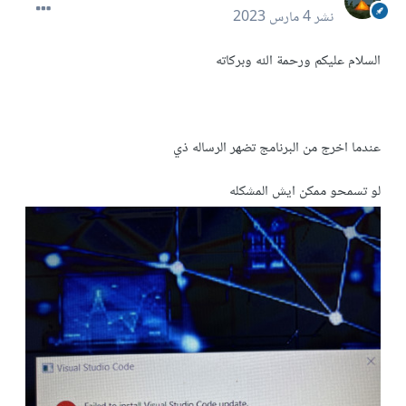
نشر
4 مارس 2023
السلام عليكم ورحمة الله وبركاته
عندما اخرج من البرنامج تضهر الرساله ذي
لو تسمحو ممكن ايش المشكله