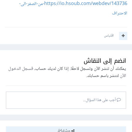
https://io.hsoub.com/webdev/143736-من-الصفر-الى-
الاحتراف
اقتباس
انضم إلى النقاش
يمكنك أن تنشر الآن وتسجل لاحقًا. إذا كان لديك حساب،
فسجل الدخول
الآن
لتنشر باسم حسابك.
أجب على هذا السؤال...
مشاركة