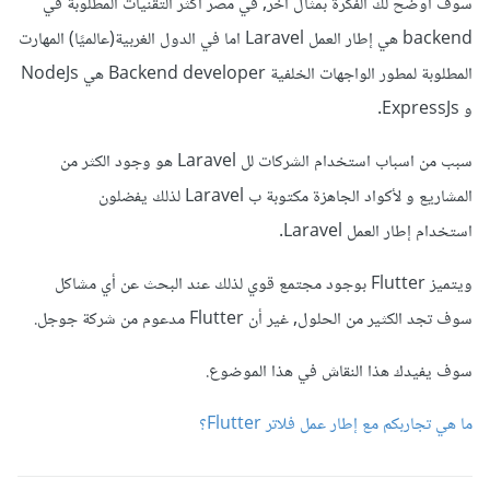
سوف أوضح لك الفكرة بمثال أخر, في مصر أكثر التقنيات المطلوبة في
backend هي إطار العمل Laravel اما في الدول الغربية(عالميًا) المهارت
المطلوبة لمطور الواجهات الخلفية Backend developer هي NodeJs
و ExpressJs.
سبب من اسباب استخدام الشركات لل Laravel هو وجود الكثر من
المشاريع و لأكواد الجاهزة مكتوبة ب Laravel لذلك يفضلون
استخدام إطار العمل Laravel.
ويتميز Flutter بوجود مجتمع قوي لذلك عند البحث عن أي مشاكل
سوف تجد الكثير من الحلول, غير أن Flutter مدعوم من شركة جوجل.
سوف يفيدك هذا النقاش في هذا الموضوع.
ما هي تجاربكم مع إطار عمل فلاتر Flutter؟