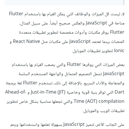
لا، ليست كل الميزات والوظائف التي يمكن القيام بها باستخدام Flutter
متاحة في JavaScript والعكس صحيح أيضاً. على سبيل المثال،
Flutter يوفر مكتبات وأدوات مخصصة لتطوير تطبيقات متعددة
المنصات بينما تعتمد JavaScript على مكتبات مثل React Native و
Ionic لتطوير تطبيقات الموبايل.
بعض الميزات التي يوفرها Flutter والتي يصعب القيام بها باستخدام
JavaScript تشمل التصميم المتماثل والواجهة المستخدم السلسة
والمتفاعلة والأداء السريع. بالإضافة إلى ذلك، تستخدم Flutter لغة برمجة
Dart التي توفر بنية قوية وخاصية Just-in-Time (JIT) و Ahead-of-
Time (AOT) compilation والتي تجعلها مناسبة بشكل خاص لتطوير
تطبيقات الويب والموبايل.
على الجانب الآخر، تتميز JavaScript بسهولة تعلمها واستخدامها ويتم