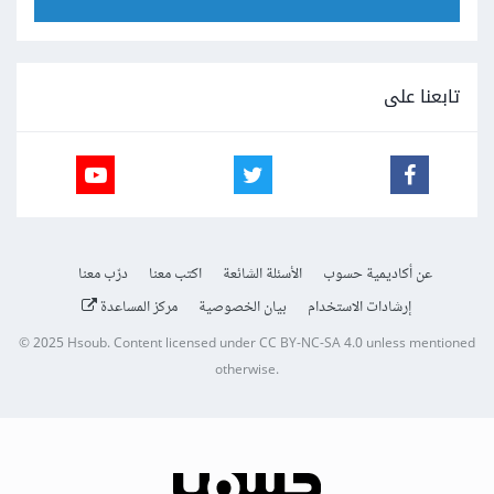
تابعنا على
عن أكاديمية حسوب
الأسئلة الشائعة
اكتب معنا
درّب معنا
إرشادات الاستخدام
بيان الخصوصية
مركز المساعدة
© 2025
Hsoub
.
Content licensed under
CC BY-NC-SA 4.0
unless mentioned
otherwise.