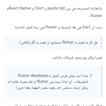
والمقارنة الصحيحة هي بين JavaScript و Dart أو React Nativeو
Flutter.
حيث ان Dart هي لغة البرمجة و Flutter هي بيئة العمل الخاصة .
هل كل ما تقوم به flutter تستطيع ان تقوم به JS والعكس؟
تقريباً ولكن مع وجود فروقات بالتأكيد.
لماذا اجد بعض فرص العمل كFlutter developer
للتطبيقات , اي لماذا يحددون flutter او لغة معينة طالما انه
يمكن ايجاد شخص اخر يقوم بنفس المهمة بلغة اخرى؟
هنالك العديد من الاسباب لذلك، منها تقنية ومنها ما يتعلق بسياسات