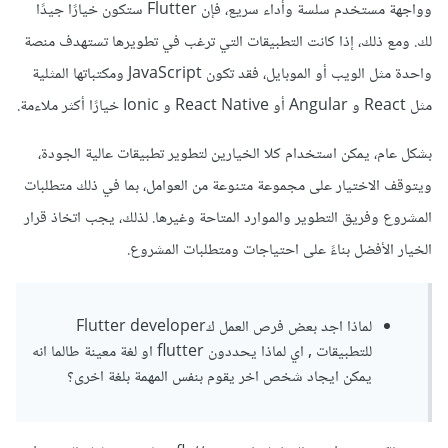
وواجهة مستخدم سلسة وأداء سريع، فإن Flutter ستكون خيارًا جيدًا
لك. ومع ذلك، إذا كانت التطبيقات التي ترغب في تطويرها تستهدف منصة
واحدة مثل الويب أو الموبايل، فقد تكون JavaScript ومكتباتها المثلية
مثل React و Angular أو React Native و Ionic خيارًا أكثر ملاءمة.
بشكل عام، يمكن استخدام كلا الخيارين لتطوير تطبيقات عالية الجودة،
ويتوقف الاختيار على مجموعة متنوعة من العوامل، بما في ذلك متطلبات
المشروع وفريق التطوير والموارد المتاحة وغيرها. لذلك، يجب اتخاذ قرار
الخيار الأفضل بناءً على احتياجات ومتطلبات المشروع.
لماذا اجد بعض فرص العمل كFlutter developer
للتطبيقات , اي لماذا يحددون flutter او لغة معينة طالما انه
يمكن ايجاد شخص اخر يقوم بنفس المهمة بلغة اخرى؟