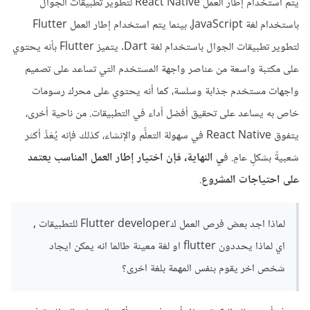
يتم استخدام إطار العمل React Native لتطوير تطبيقات الجوال
باستخدام لغة JavaScript، بينما يتم استخدام إطار العمل Flutter
لتطوير تطبيقات الجوال باستخدام لغة Dart. يتميز Flutter بأنه يحتوي
على مكتبة واسعة من عناصر واجهة المستخدم التي تساعد على تصميم
واجهات مستخدم جذابة وسلسة، كما أنه يحتوي على محرك رسومات
خاص به يساعد على تحقيق أفضل أداء في التطبيقات. من ناحية أخرى،
يتفوق React Native في سهولة التعلُّم والإنشاء، كذلك فإنه يُعَدُّ أكثر
شعبيةً بشكلٍ عامٍ. ف
ي النهاية، فإن اختيار إطار العمل المناسب يعتمد
على احتياجات المشروع
.
لماذا اجد بعض فرص العمل كFlutter developer للتطبيقات ,
اي لماذا يحددون flutter او لغة معينة طالما انه يمكن ايجاد
شخص اخر يقوم بنفس المهمة بلغة اخرى؟