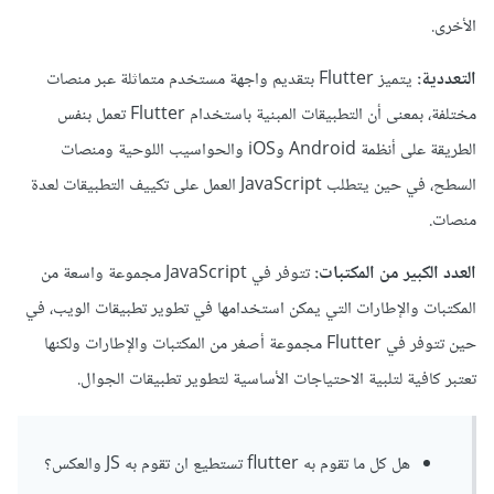
الأخرى.
التعددية:
يتميز Flutter بتقديم واجهة مستخدم متماثلة عبر منصات
مختلفة، بمعنى أن التطبيقات المبنية باستخدام Flutter تعمل بنفس
الطريقة على أنظمة Android وiOS والحواسيب اللوحية ومنصات
السطح، في حين يتطلب JavaScript العمل على تكييف التطبيقات لعدة
منصات.
العدد الكبير من المكتبات:
تتوفر في JavaScript مجموعة واسعة من
المكتبات والإطارات التي يمكن استخدامها في تطوير تطبيقات الويب، في
حين تتوفر في Flutter مجموعة أصغر من المكتبات والإطارات ولكنها
تعتبر كافية لتلبية الاحتياجات الأساسية لتطوير تطبيقات الجوال.
هل كل ما تقوم به flutter تستطيع ان تقوم به JS والعكس؟