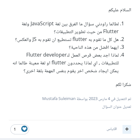
السلام عليكم
لطالما راودني سؤال ما الفرق بين لغة JavaScript ولغة
Flutter من حيث تطوير التطبيقات؟
هل كل ما تقوم به flutter تستطيع ان تقوم به JS والعكس؟
ايهما افضل من هذه الناحية؟
لماذا اجد بعض فرص العمل كFlutter developer
للتطبيقات , اي لماذا يحددون flutter او لغة معينة طالما انه
يمكن ايجاد شخص اخر يقوم بنفس المهمة بلغة اخرى؟
شكرا لكم
تم التعديل في
4 مارس 2023
بواسطة Mustafa Suleiman
تعديل عنوان السؤال
اقتباس
1