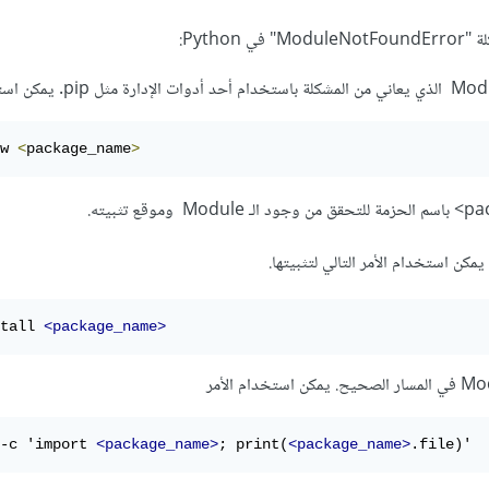
Python:
w 
<
package_name
>
tall 
<package_name>
-c 'import 
<package_name>
; print(
<package_name>
.file)'