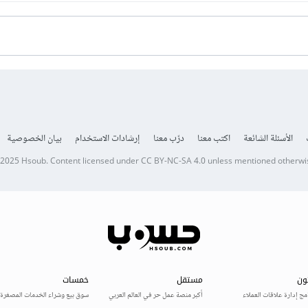
الأسئلة الشائعة
اكتب معنا
درّب معنا
إرشادات الاستخدام
بيان الخصوصية
 2025
Hsoub
.
Content licensed under
CC BY-NC-SA 4.0
unless mentioned otherwi