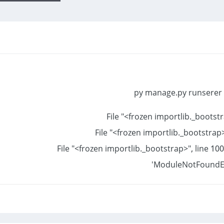
ModuleNotFoundEr