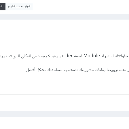
الترتيب حسب التقييم
ال
هو لا يجده من المكان الذي تستورده منه،
جو منك تزويدنا بملفات مشروعك لنستطيع مساعدتك بشكل أفضل.