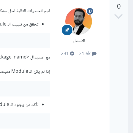
0
اتبع الخطوات التالية لحل مشكلة "ModuleNotFoundError" في 
تحقق من تثبيت الـ Module الذي يعاني من المشكلة باستخدام أحد أدوات الإدارة مثل pip. يمكن استخدام الأمر
الأعضاء
231
21.6k
مع استبدال <package_name> باسم الحزمة للتحقق من وجود الـ Module وموقع تثبيته.
إذا لم يكن الـ Module مثبت، يمكن استخدام الأمر التالي لتثبيتها.
تأكد من وجود الـ Module في المسار الصحيح. يمكن استخدام الأمر