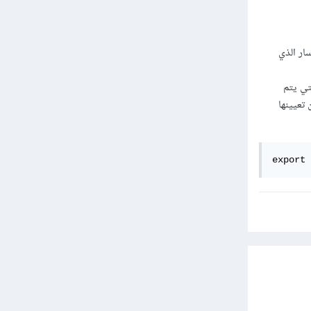
sy()، والتي تضيف المسار الذي
ت التي يتم
ئم في ملفات الإعداد (مثل .bashrc) أو يمكن تعيينها
export 