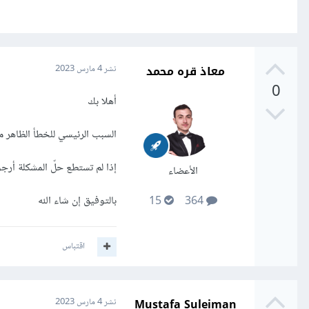
معاذ قره محمد
نشر
4 مارس 2023
0
أهلا بك
السبب الرئيسي للخطأ الظاهر محاولاتك استيراد Module اسمه order، و
إذا لم تستطع حلّ المشكلة أر
الأعضاء
بالتوفيق إن شاء الله
15
364
اقتباس
Mustafa Suleiman
نشر
4 مارس 2023