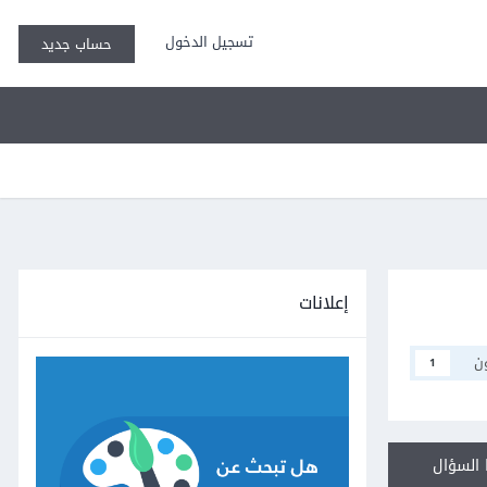
تسجيل الدخول
حساب جديد
إعلانات
ن
1
السؤال