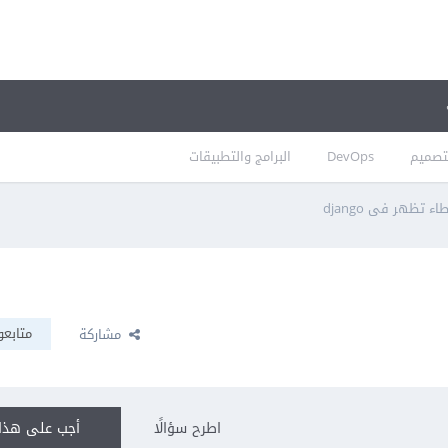
تصميم
DevOps
البرامج والتطبيقات
ء تظهر فى django
متابعو
مشاركة
اطرح سؤالًا
أجب على هذا 