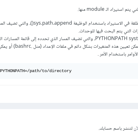
استخدام المسارات المطلقة في الاستيراد باستخدام الوظيفة s.path.append
ات التي يتم البحث فيها للوحدات.
تحديد PYTHONPATH system variable، والتي تضيف المسار الذي تحدده إلى قائمة المسارا
البحث فيها للوحدات. يمكن تعيين هذه المتغيرات بشكل دا
امر باستخدام الأمر .
PYTHONPATH=/path/to/directory
آن
لتنشر باسم حسابك.