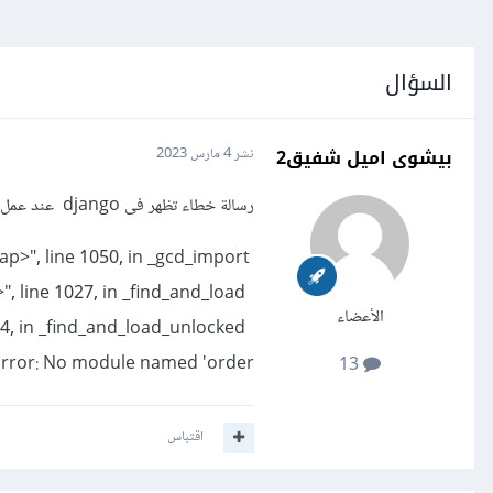
السؤال
بيشوى اميل شفيق2
نشر
4 مارس 2023
رسالة خطاء تظهر فى django عند عمل py manage.py runserer
File "<frozen importlib._bootstrap>", line 1050, in _gcd_import
File "<frozen importlib._bootstrap>", line 1027, in _find_and_load
الأعضاء
File "<frozen importlib._bootstrap>", line 1004, in _find_and_load_unlocked
ror: No module named 'order'
13
اقتباس