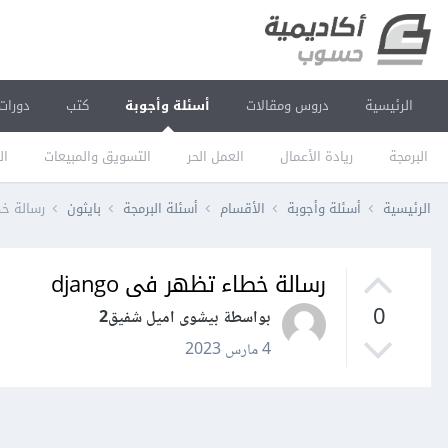
الرئيسية
دروس ومقالات
أسئلة وأجوبة
كتب
دورات
البرمجة
ريادة الأعمال
العمل الحر
التسويق والمبيعات
ال
الرئيسية
أسئلة وأجوبة
الأقسام
أسئلة البرمجة
بايثون
رسالة خطا
رسالة خطاء تظهر فى django
0
بواسطة بيشوى اميل شفيق2
4 مارس 2023