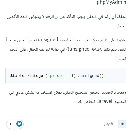
phpMyAdmin.
لحفظ أي رقم في الحقل، يجب التأكد من أن الرقم لا يتجاوز الحد الأقصى
للحقل.
علاوة على ذلك، يمكن تخصيص الخاصية unsigned لجعل الحقل موجباً
فقط. يتم ذلك بإضافة unsigned() في نهاية تعريف الحقل، على النحو
التالي:
$table
->
integer
(
'price'
,
11
)->
unsigned
();
وبمجرد تحديد الحجم الصحيح للحقل، يمكن استخدامه بشكل عادي في
التطبيق Laravel الخاص بك.
اقتباس
1