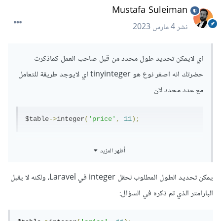
Mustafa Suleiman
نشر
4 مارس 2023
اي لايمكن تحديد طول محدد من قبل صاحب العمل كماذكرت
حضرتك انه اصغر نوع هو tinyinteger اي لايوجد طريقة للتعامل
مع عدد محدد لان
$table
->
integer
(
'price'
,
11
);
هذه الطريقة لاتعمل لقد قمت ب تجربتها لكن الصف integer يقبل
أظهر المزيد
بارامتر من النوع التالي
يمكن تحديد الطول المطلوب لحقل integer في Laravel، ولكنه لا يقبل
البارامتر الذي تم ذكره في السؤال: