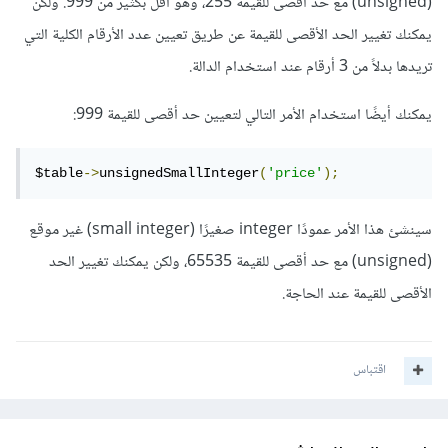
(unsigned) مع حد أقصى للقيمة 255، وهو أقل بكثير من 999. ولكن
يمكنك تغيير الحد الأقصى للقيمة عن طريق تعيين عدد الأرقام الكلية التي
تريدها بدلاً من 3 أرقام عند استخدام الدالة.
يمكنك أيضًا استخدام الأمر التالي لتعيين حد أقصى للقيمة 999:
$table
->
unsignedSmallInteger
(
'price'
);
سينشئ هذا الأمر عمودًا integer صغيرًا (small integer) غير موقع
(unsigned) مع حد أقصى للقيمة 65535، ولكن يمكنك تغيير الحد
الأقصى للقيمة عند الحاجة.
اقتباس