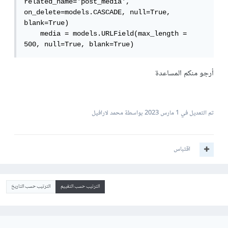
related_name='post_media', 
on_delete=models.CASCADE, null=True, 
blank=True)

    media = models.URLField(max_length = 
500, null=True, blank=True)
أرجو منكم المساعدة
تم التعديل في
1 مارس 2023
بواسطة محمد لارافيل
اقتباس
الترتيب حسب التقييم
الترتيب حسب التاريخ