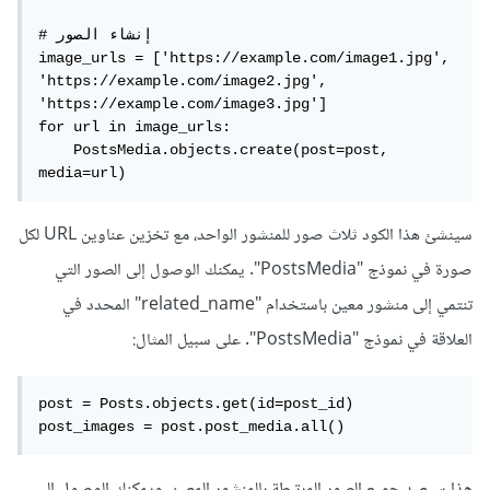
# إنشاء الصور

image_urls = ['https://example.com/image1.jpg', 
'https://example.com/image2.jpg', 
'https://example.com/image3.jpg']

for url in image_urls:

    PostsMedia.objects.create(post=post, 
media=url)
سينشئ هذا الكود ثلاث صور للمنشور الواحد، مع تخزين عناوين URL لكل
صورة في نموذج "PostsMedia". يمكنك الوصول إلى الصور التي
تنتمي إلى منشور معين باستخدام "related_name" المحدد في
العلاقة في نموذج "PostsMedia". على سبيل المثال:
post = Posts.objects.get(id=post_id)

post_images = post.post_media.all()
هذا سيعيد جميع الصور المرتبطة بالمنشور المعين، ويمكنك الوصول إلى