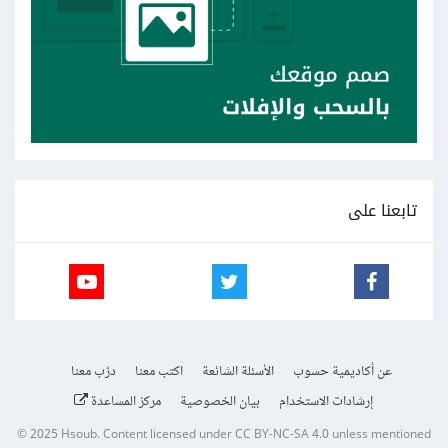
تابعنا على
عن أكاديمية حسوب
الأسئلة الشائعة
اكتب معنا
درّب معنا
إرشادات الاستخدام
بيان الخصوصية
مركز المساعدة
© 2025
Hsoub
.
Content licensed under
CC BY-NC-SA 4.0
unless mentioned