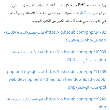
وبالنسبة لتعلم PHP من خلال كتاب فلقد تم سؤال نفس سؤالك علي
موقع
حوسب I/O
, لذلك سوف أضع لك روابط هذه الاسئلة وسوف تجد
في الأجابات علي هذه الاسئلة الكثير من الكتب الجيدة.
https://io.hsoub.com/php/24782-كتاب-لتعليم-البرمجة-الكائنية-
oop-في-php-باللغة-العربية
https://io.hsoub.com/php/16039-أفضل-6-كتب-لتعلم-لغة-
php-صادرة-في-عام-2014
https://io.hsoub.com/php/11539-كتاب-php-and-mysql-
web-development-4th-edition-free-download-ebook-
pdf-كتاب-رائع-لتعلم-php
https://io.hsoub.com/php/19249-ماهو-افضل-كتاب-لتعلم-لغة-
php