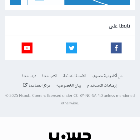
تابعنا على
عن أكاديمية حسوب
الأسئلة الشائعة
اكتب معنا
درّب معنا
إرشادات الاستخدام
بيان الخصوصية
مركز المساعدة
© 2025
Hsoub
.
Content licensed under
CC BY-NC-SA 4.0
unless mentioned
otherwise.