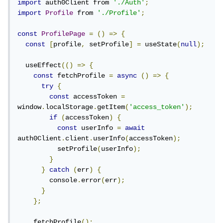
import
 auth0Client from 
'./Auth'
;
import
Profile
 from 
'./Profile'
;
const
ProfilePage
=
()
=>
{
const
[
profile
,
 setProfile
]
=
 useState
(
null
);
  useEffect
(()
=>
{
const
 fetchProfile 
=
async
()
=>
{
try
{
const
 accessToken 
=
window
.
localStorage
.
getItem
(
'access_token'
);
if
(
accessToken
)
{
const
 userInfo 
=
await
auth0Client
.
client
.
userInfo
(
accessToken
);
          setProfile
(
userInfo
);
}
}
catch
(
err
)
{
        console
.
error
(
err
);
}
};
    fetchProfile
();