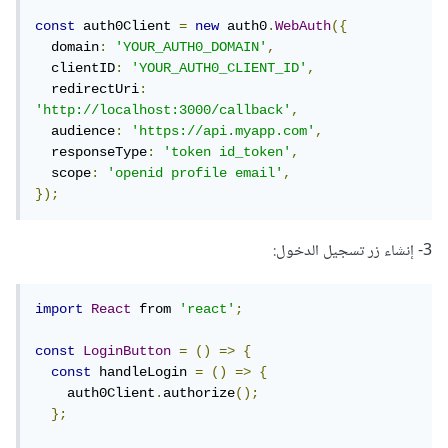
const
 auth0Client 
=
new
 auth0
.
WebAuth
({
  domain
:
'YOUR_AUTH0_DOMAIN'
,
  clientID
:
'YOUR_AUTH0_CLIENT_ID'
,
  redirectUri
:
'http://localhost:3000/callback'
,
  audience
:
'https://api.myapp.com'
,
  responseType
:
'token id_token'
,
  scope
:
'openid profile email'
,
});
3- إنشاء زر تسجيل الدخول:
import
React
 from 
'react'
;
const
LoginButton
=
()
=>
{
const
 handleLogin 
=
()
=>
{
    auth0Client
.
authorize
();
};