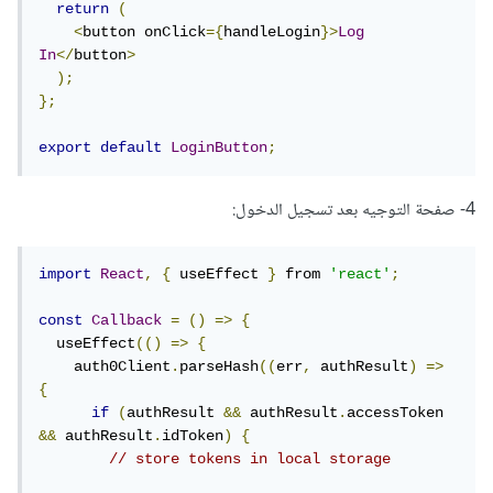
return
(
<
button onClick
={
handleLogin
}>
Log
In
</
button
>
);
};
export
default
LoginButton
;
4- صفحة التوجيه بعد تسجيل الدخول:
import
React
,
{
 useEffect 
}
 from 
'react'
;
const
Callback
=
()
=>
{
  useEffect
(()
=>
{
    auth0Client
.
parseHash
((
err
,
 authResult
)
=>
{
if
(
authResult 
&&
 authResult
.
accessToken 
&&
 authResult
.
idToken
)
{
// store tokens in local storage