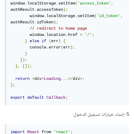
window
.
localStorage
.
setItem
(
'access_token'
,
authResult
.
accessToken
);
        window
.
localStorage
.
setItem
(
'id_token'
,
authResult
.
idToken
);
// redirect to home page
        window
.
location
.
href 
=
'/'
;
}
else
if
(
err
)
{
        console
.
error
(
err
);
}
});
},
[]);
return
<
div
>
Loading
...</
div
>;
};
export
default
Callback
;
5- إنشاء خيارات تسجيل الدخول:
import
React
 from 
'react'
;