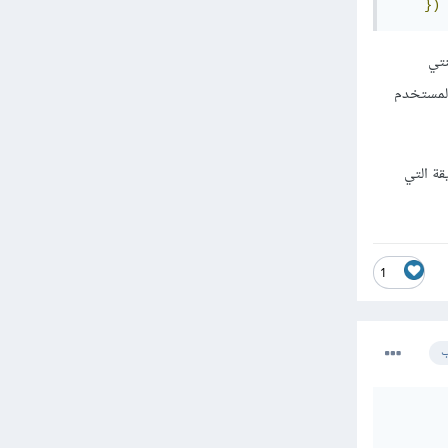
})
 كنتي
م تعيين request.user لكائن User المعني بالمستخدم
ير request.user.center.name إلى الطريقة التي
1
ب