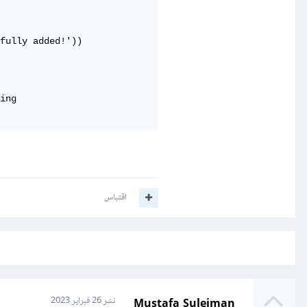
fully added!'))

ing

اقتباس
Mustafa Suleiman
نشر
26 فبراير 2023