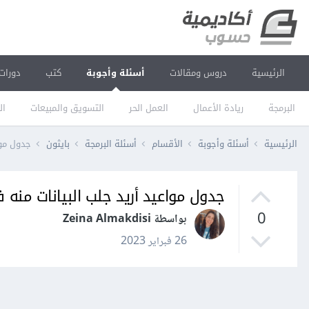
الرئيسية
دروس ومقالات
أسئلة وأجوبة
كتب
دورات
البرمجة
ريادة الأعمال
العمل الحر
التسويق والمبيعات
ال
الرئيسية
أسئلة وأجوبة
الأقسام
أسئلة البرمجة
بايثون
جدول موا
جدول مواعيد أريد جلب البيانات منه
0
بواسطة Zeina Almakdisi
26 فبراير 2023