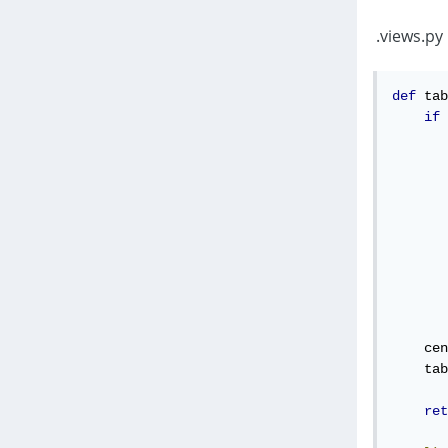
def
 tab
if
 
       
       
       
    cen
    tab
ret