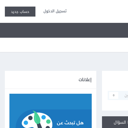
تسجيل الدخول
حساب جديد
إعلانات
ن
0
السؤال