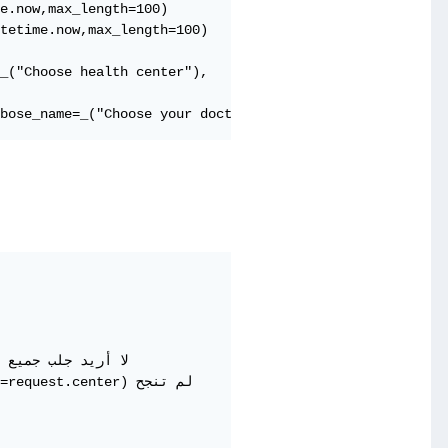
e.now,max_length=100)

tetime.now,max_length=100)

_("Choose health center"),   on_delete=models.CASCADE, u
                  
