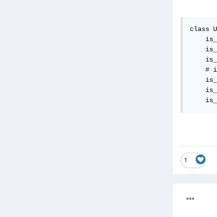
. إذا كنتي
كائن User المعني
class U
    is_
    is_
 عليك تغيير request.user.center.name إلى الطريقة
    is_
    # i
    is_
    is_
    is_
1