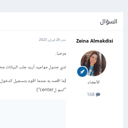
السؤال
Zeina Almakdisi
نشر
26 فبراير 2023
مرحبا..
لدي جدول مواعيد أريد جلب البيانات من
(ما اقصد به عندما اقوم بتسجيل الدخو
الأعضاء
"اسم لcenter")
168