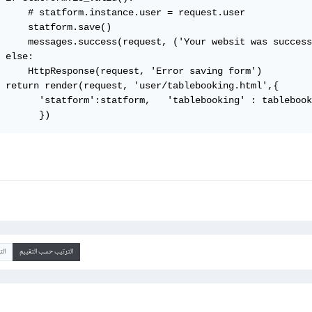
     # statform.instance.user = request.user

     statform.save()

     messages.success(request, ('Your websit was success
 else:

     HttpResponse(request, 'Error saving form')

 return render(request, 'user/tablebooking.html',{

       'statform':statform,   'tablebooking' : tablebook
       })
الترتيب حسب التقييم
ال