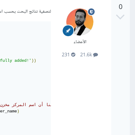
0
لتصفية نتائج البحث بحسب اسم المركز، يمكن استخدام filter و
الأعضاء
231
21.6k
fully added!'
))
# افترض هنا أن اسم المركز مخزن
er_name
)