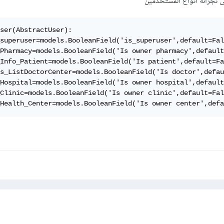
لى تجزأتة انواع المستخدمين
يتم استخدام request.user.center.name للوصول إلى اسم المركز المخزن في حساب المستخدم
تستخدمي ميزة تسجيل الدخول المدمجة في Django، فسيتم تعيين request.user ل
ser(AbstractUser):

superuser=models.BooleanField('is_superuser',default=Fal
Pharmacy=models.BooleanField('Is owner pharmacy',default
وإذا كان لديك تطبيق خاص بتسجيل الدخول، فيجب
Info_Patient=models.BooleanField('Is patient',default=Fa
s_ListDoctorCenter=models.BooleanField('Is doctor',defau
مركز الذي تريدي تصفيته.
Hospital=models.BooleanField('Is owner hospital',default
Clinic=models.BooleanField('Is owner clinic',default=Fal
Health_Center=models.BooleanField('Is owner center',defa