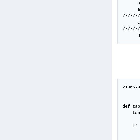
      a
      a
///////
      c
///////
views.p
def tab
 المواعيد  
لم تنجح
    if 
       
       