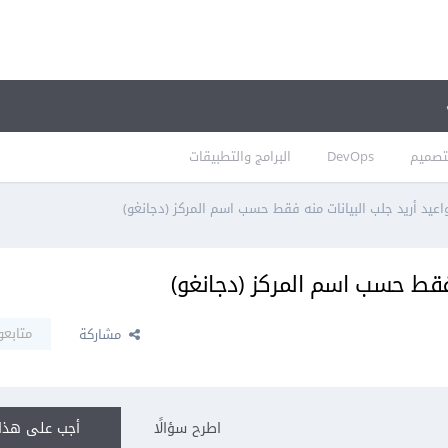
تصميم
DevOps
البرامج والتطبيقات
عيد أريد جلب البيانات منه فقط حسب اسم المركز (دجانغو)
 فقط حسب اسم المركز (دجانغو)
متابعو
مشاركة
اطرح سؤالًا
أجب على هذا 