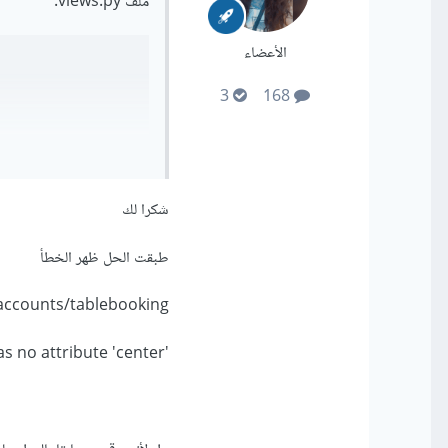
ملف views.py.
الأعضاء
3
168
ssfully added!'
))
شكرا لك
طبقت الحل ظهر الخطأ
/accounts/tablebooking/
# افترض هنا أن اسم المركز مخزن ف
nter_name
)
'User' object has no attribute 'center'