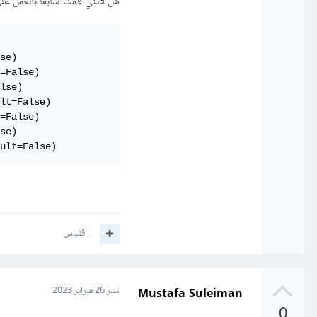
هل لأنني قمت سابقا بالعمل ع
بالمستخدم الحالي.
se)

=False)

lse)

lt=False)

التي تحصلي بها على اسم ال
=False)

se)

ult=False)
اقتباس
Mustafa Suleiman
نشر
26 فبراير 2023
0