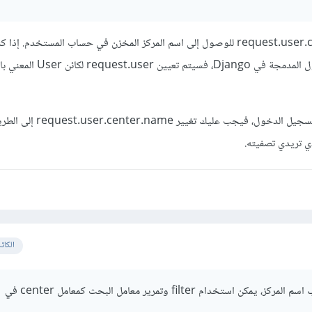
يتم استخدام request.user.center.name للوصول إلى اسم المركز المخزن في حساب المستخدم. إذا
تستخدمي ميزة تسجيل الدخول المدمجة في Django، فسيت
وإذا كان لديك تطبيق خاص بتسجيل الدخول، فيجب عليك تغي
ي تريدي تصفيته.
الكات
لتصفية نتائج البحث بحسب اسم المركز، يمكن استخدام filter وتمرير معامل البحث كمعامل center في