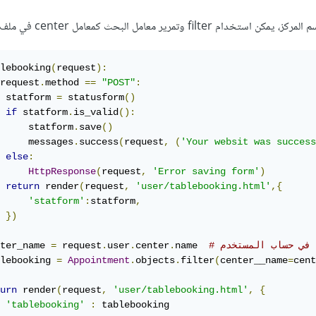
تمرير معامل البحث كمعامل center في ملف views.py.
lebooking
(
request
):
request
.
method 
==
"POST"
:
 statform 
=
 statusform
()
if
 statform
.
is_valid
():
     statform
.
save
()
     messages
.
success
(
request
,
(
'Your websit was success
else
:
HttpResponse
(
request
,
'Error saving form'
)
return
 render
(
request
,
'user/tablebooking.html'
,{
'statform'
:
statform
,
})
 في حساب المستخدم
name  
.
center
.
user
.
 request
=
ter_name 
lebooking 
=
Appointment
.
objects
.
filter
(
center__name
=
cent
urn
 render
(
request
,
'user/tablebooking.html'
,
{
'tablebooking'
:
 tablebooking
