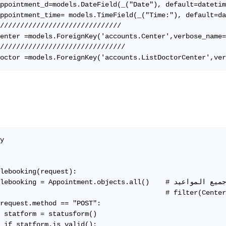
ppointment_d=models.DateField(_("Date"), default=datetim
ppointment_time= models.TimeField(_("Time:"), default=da
//////////////////////////////

enter =models.ForeignKey('accounts.Center',verbose_name=
///////////////////////////////

y

lebooking(request):

    tablebooking = Appointment.objects.all()    # لا أريد جلب جميع جميع

                              # filter(Center=request.center) 
request.method == "POST":    

 statform = statusform()

 if statform.is_valid():
