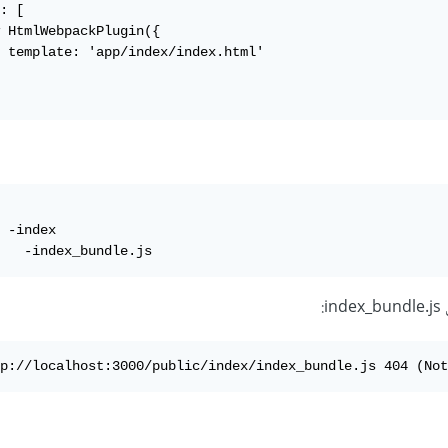
: [

 HtmlWebpackPlugin({

 template: 'app/index/index.html'

 -index

   -index_bundle.js
:
p://localhost:3000/public/index/index_bundle.js 404 (Not