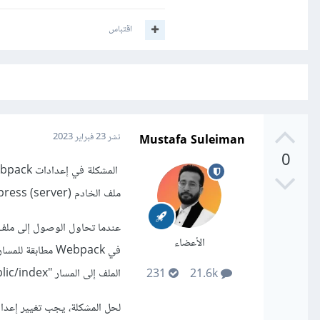
اقتباس
Mustafa Suleiman
نشر
23 فبراير 2023
0
ملف الخادم (server) Express.
الأعضاء
الملف إلى المسار "public/index" ويجب أن يتم الوصول إليه عبر المسار "/public/index/index_bundle.js".
231
21.6k
لحل المشكلة، يجب تغيير إعدادات الإخراج