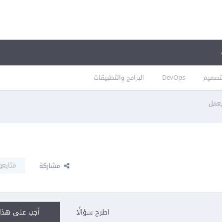
تصميم
DevOps
البرامج والتطبيقات
متابعو
مشاركة
اطرح سؤالًا
أجب على هذا 