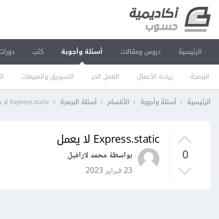
الرئيسية
دروس ومقالات
أسئلة وأجوبة
كتب
دورات
البرمجة
ريادة الأعمال
العمل الحر
التسويق والمبيعات
ال
الرئيسية
أسئلة وأجوبة
الأقسام
أسئلة البرمجة
Express.static لا يعمل
Express.static لا يعمل
0
بواسطة محمد لارافيل
23 فبراير 2023