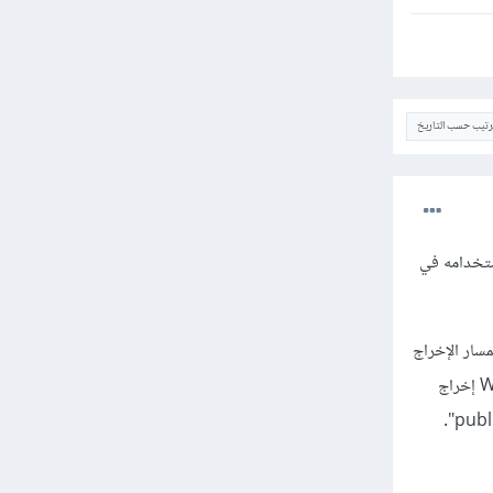
ترتيب حسب التاريخ
ابق المسار الذي يتم استخدامه في
عدادات الخاصة بمسار الإخراج
في Webpack مطابقة للمسار الذي يتم استخدامه في الصفحة HTML. في هذه الحالة، يجب على Webpack إخراج