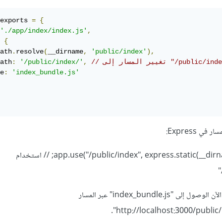
exports 
=
{
'./app/index/index.js'
,
{
ath
.
resolve
(
__dirname
,
'public/index'
),
ر المسار إلى "/public/index/"
,
'/public/index/'
:
ath
e
:
'index_bundle.js'
 Express:
app.use("/public/index", express.static(__dirname + "/public/index")); // استخدام
وبذلك يجب أن يكون بإمكانك الآن الوصول إلى "index_bundle.js" عبر المسار