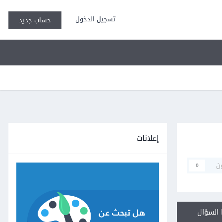
تسجيل الدخول
حساب جديد
إعلانات
ن
0
السؤال