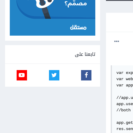
تابعنا على
var exp
var web
var app
//app.u
app.use
//both 
app.get
res.sen