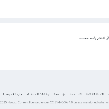
آن
لتنشر باسم حسابك.
الأسئلة الشائعة
اكتب معنا
درّب معنا
إرشادات الاستخدام
بيان الخصوصية
 2025
Hsoub
.
Content licensed under
CC BY-NC-SA 4.0
unless mentioned otherwi