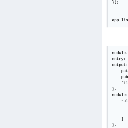
});

app.lis
module.
entry: 
output:
    pat
    pub
    fil
},

module:
    rul
       
       
    ]

},
