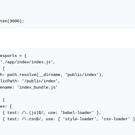
ten(3000);
exports = {

'./app/index/index.js',

 {

h: path.resolve(__dirname, 'public/index'),

licPath: '/public/index',

ename: 'index_bundle.js'

 {

es: [

 { test: /\.(js)$/, use: 'babel-loader' },

 { test: /\.css$/, use: [ 'style-loader', 'css-loader' ]