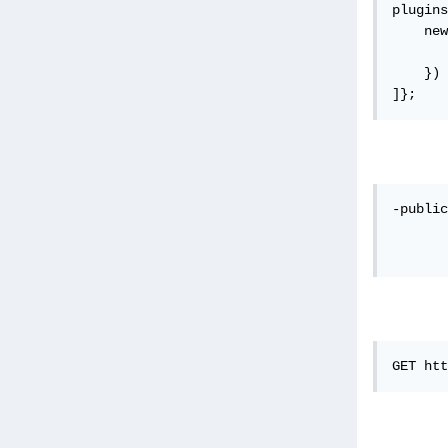
plugins
    new
       
    })

]};
-public

       
       
GET htt