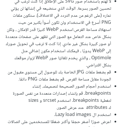
لا تهتم باستخدام صور SVG على الإطلاق إذا كنت ترغب في
تحسين الصور بسرعة. الوقت الذي ستضيعه في إنشائها لن يؤتي
ثماره (على الرغم من عدم التردد في الاختلاف). ستكون ملفات
PNG أسرع في الاستخدام ولن تكون أسوأ بكثير من حيث
استهلاك مساحة القرص.استخدم WebP كثيرًا قدر الإمكان ، ولكن
بشكل خاص عند التعامل مع الصور التي تظهر على صفحات متعددة
أو صور كبيرة بشكل غير عادي. إذا كنت لا ترغب في تحويل صورك
إلى WebP يدويًا ، فيمكنك استخدام مكون إضافي مثل
Optimole ، والذي يخدم تلقائيًا صور WebP لزوار موقعك
بشكل افتراضي.
قم بضغط ملفات JPG الخاصة بك للوصول إلى مستوى مقبول من
الجودة مقابل مساحة القرص. قم بضغط ملفات PNG دائمًا.
استخدم أحجام الصور الصحيحة لتصميمك. إنشاء
breakpoints. قم بإنشاء إصدارات متعددة من نفس الصورة
لتغطية breakpoints. استخدم srcset و sizes
ك attributes عند عرض الصور.
استخدم ال Lazy load images.
اعرض صورًا أصغر حجمًا وأكثر ضغطًا للمستخدمين على اتصالات