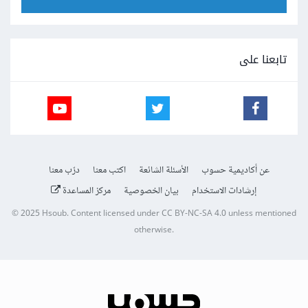
تابعنا على
عن أكاديمية حسوب
الأسئلة الشائعة
اكتب معنا
درّب معنا
إرشادات الاستخدام
بيان الخصوصية
مركز المساعدة
© 2025
Hsoub
.
Content licensed under
CC BY-NC-SA 4.0
unless mentioned
otherwise.